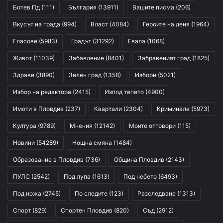
Ботев Пд
(111)
България
(13911)
Вашите писма
(206)
Вкусът на града
(994)
Власт
(4084)
Героите на деня
(1964)
Гласове
(5983)
Градът
(31292)
Евала
(1068)
Живот
(11039)
Забавление
(8401)
Забравеният град
(1825)
Здраве
(3890)
Зелен град
(1358)
Избори
(5021)
Избор на редактора
(2415)
Изпод тепето
(4900)
Имоти в Пловдив
(237)
Квартали
(2304)
Криминале
(5973)
Култура
(9789)
Мнения
(12142)
Моите отговори
(115)
Новини
(54289)
Нощна смяна
(1484)
Образование в Пловдив
(736)
Община Пловдив
(2143)
ПУЛС
(2542)
Под лупа
(1613)
Под небето
(6493)
Под ножа
(2745)
По следите
(123)
Разследване
(1313)
Спорт
(829)
Спортен Пловдив
(820)
Съд
(2912)