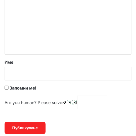
о
м
е
н
т
а
р
Име
:
*
Запомни ме!
Are you human? Please solve: