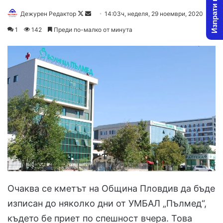
Изпрати новина
Дежурен Редактор
F
S
14:03ч, неделя, 29 ноември, 2020
o
e
1
142
Преди по-малко от минута
l
n
l
d
o
a
w
n
o
e
n
m
X
a
i
l
Очаква се кметът на Община Пловдив да бъде
изписан до няколко дни от УМБАЛ „Пълмед“,
където бе приет по спешност вчера. Това