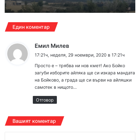
Един коментар
к
Емил Милев
а
17:21ч, неделя, 29 ноември, 2020 в 17:21ч
з
Просто е – трябва ни нов кмет! Ако Бойко
а
загуби изборите айляка ще си изкара мандата
:
на Бойково, а града ще си върви на айляшки
самотек в нищото…
Отговор
Вашият коментар
К