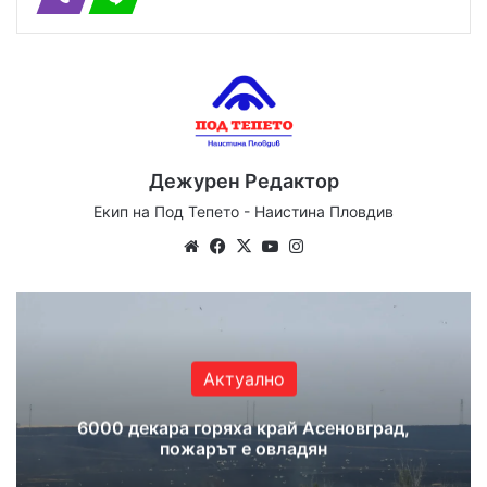
Дежурен Редактор
Екип на Под Тепето - Наистина Пловдив
We
Fa
X
Yo
Ins
bsi
ce
uT
tag
te
bo
ub
ra
ok
e
m
Актуално
6000 декара горяха край Асеновград,
пожарът е овладян