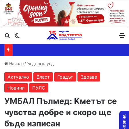
Търсене ...
Switch skin
М
Начало
/
Ъндърграунд
Актуално
Власт
Градът
Здраве
Новини
ПУЛС
УМБАЛ Пълмед: Кметът се
чувства добре и скоро ще
бъде изписан