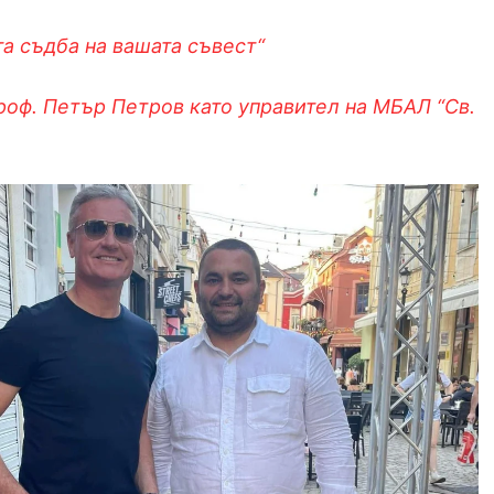
а съдба на вашата съвест“
оф. Петър Петров като управител на МБАЛ “Св.