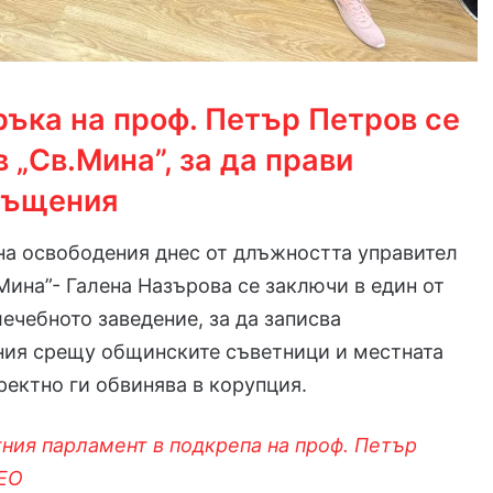
ръка на проф. Петър Петров се
 „Св.Мина”, за да прави
ръщения
на освободения днес от длъжността управител
Мина”- Галена Назърова се заключи в един от
лечебното заведение, за да записва
ия срещу общинските съветници и местната
иректно ги обвинява в корупция.
ния парламент в подкрепа на проф. Петър
ЕО