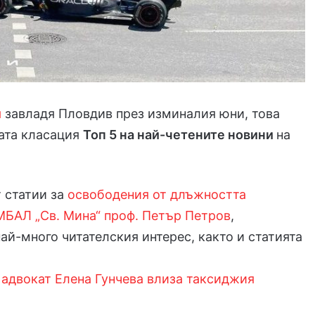
я
завладя Пловдив през изминалия юни, това
ата класация
Т
оп 5 на най-четените новини
на
 статии за
освободения от длъжността
МБАЛ „Св. Мина“ проф. Петър Петров
,
ай-много читателския интерес, както и статията
 адвокат Елена Гунчева влиза таксиджия