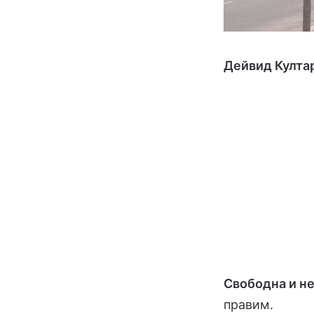
Дейвид Култар
Свободна и н
правим.