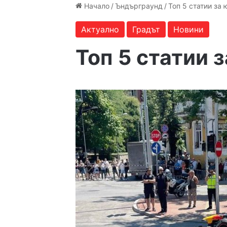
Начало
/
Ъндърграунд
/
Топ 5 статии за 
Актуално
Градът
Новини
Топ 5 статии 