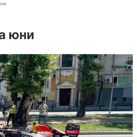
юни
за юни