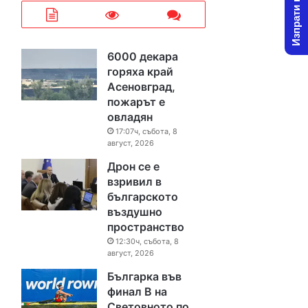
Изпрати новина
6000 декара
горяха край
Асеновград,
пожарът е
овладян
17:07ч, събота, 8
август, 2026
Дрон се е
взривил в
българското
въздушно
пространство
12:30ч, събота, 8
август, 2026
Българка във
финал B на
Световното по