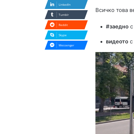
LinkedIn
Всичко това ве
Tumblr
Reddit
#заедно
с
Skype
видеото
с
Messenger