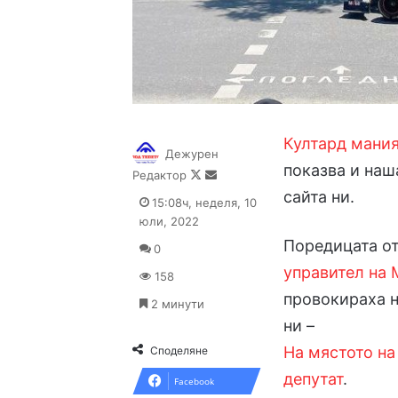
Култард мани
Дежурен
показва и наш
Follow
Send
Редактор
on
an
сайта ни.
15:08ч, неделя, 10
X
email
юли, 2022
Поредицата от
0
управител на 
158
провокираха н
2 минути
ни –
На мястото на
Споделяне
депутат
.
Facebook