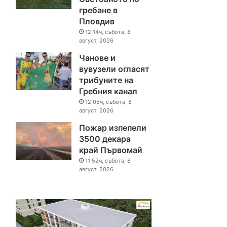
гребане в
Пловдив
12:14ч, събота, 8
август, 2026
Чанове и
вувузели огласят
трибуните на
Гребния канал
12:05ч, събота, 8
август, 2026
Пожар изпепели
3500 декара
край Първомай
11:52ч, събота, 8
август, 2026