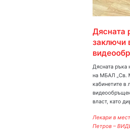
Дясната 
заключи в
видеооб
Дясната ръка 
на МБАЛ „Св. 
кабинетите в 
видеообръщен
власт, като д
Лекари в мест
Петров – ВИД