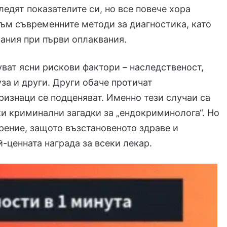
ледят показателите си, но все повече хора
към съвременните методи за диагностика, като
ания при първи оплаквания.
ват ясни рискови фактори – наследственост,
за и други. Други обаче протичат
ризнаци се подценяват. Именно тези случаи са
и криминални загадки за „ендокриминолога“. Но
рение, защото възстановеното здраве и
й-ценната награда за всеки лекар.