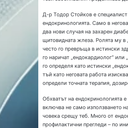
Д-р Тодор Стойков е специалист 
ендокринологията. Само в негова
два нови случая на захарен диаб
щитовидната жлеза. Ролята му в 
често го превръща в истински зд
го наричат „ендокардиолог“ или 
го определя като истински „ендо
тъй като неговата работа изисква
определи точната терапия, дози
Обхватът на ендокринологията е 
включва не само използването на
човека срещу теб. Много от ендо
профилактични прегледи – по ини