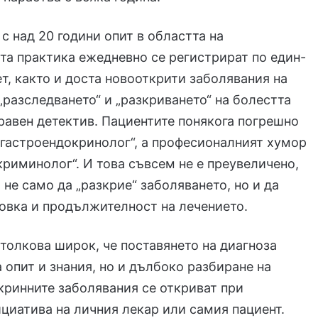
с над 20 години опит в областта на
та практика ежедневно се регистрират по един-
ет, както и доста новооткрити заболявания на
„разследването“ и „разкриването“ на болестта
равен детектив. Пациентите понякога погрешно
„гастроендокринолог“, а професионалният хумор
криминолог“. И това съвсем не е преувеличено,
 не само да „разкрие“ заболяването, но и да
ровка и продължителност на лечението.
толкова широк, че поставянето на диагноза
 опит и знания, но и дълбоко разбиране на
кринните заболявания се откриват при
циатива на личния лекар или самия пациент.