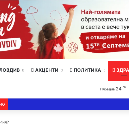
ЛОВДИВ
АКЦЕНТИ
ПОЛИТИКА
ЗДРА
℃
24
Пловдив
но
огия?