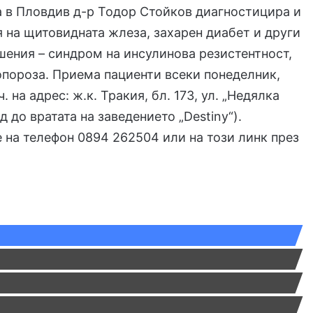
а в Пловдив д-р Тодор Стойков диагностицира и
 на щитовидната жлеза, захарен диабет и други
ения – синдром на инсулинова резистентност,
пороза. Приема пациенти всеки понеделник,
. на адрес: ж.к. Тракия, бл. 173, ул. „Недялка
ход до вратата на заведението „Destiny“).
е на телефон 0894 262504 или
на този линк
през