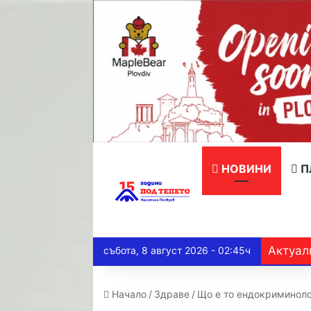
НОВИНИ
П
Актуал
събота, 8 август 2026 - 02:45ч
Начало
/
Здраве
/
Що е то ендокриминол