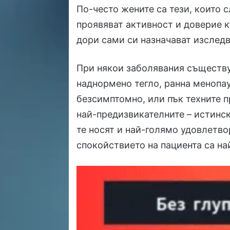
По-често жените са тези, които с
проявяват активност и доверие 
дори сами си назначават изследв
При някои заболявания съществу
наднормено тегло, ранна менопау
безсимптомно, или пък техните п
най-предизвикателните – истинск
те носят и най-голямо удовлетво
спокойствието на пациента са на