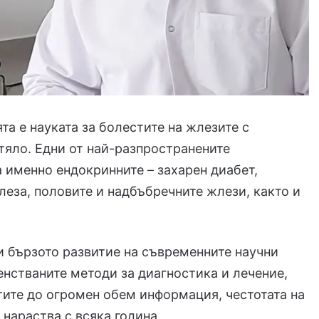
та е науката за болестите на жлезите с
тяло. Едни от най-разпространените
 именно ендокринните – захарен диабет,
еза, половите и надбъбречните жлези, както и
и бързото развитие на съвременните научни
нстваните методи за диагностика и лечение,
тите до огромен обем информация, честотата на
нараства с всяка година.