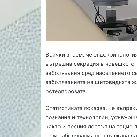
Всички знаем, че ендокринология
вътрешна секреция в човешкото 
заболявания сред населението са
заболяванията на щитовидната жл
остеопорозата.
Статистиката показва, че въпрек
познания и технологии, усъвърше
както и лесния достъп на пациен
тези заболявания продължава да 