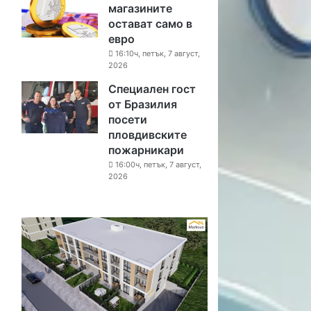
магазините
остават само в
евро
16:10ч, петък, 7 август,
2026
Специален гост
от Бразилия
посети
пловдивските
пожарникари
16:00ч, петък, 7 август,
2026