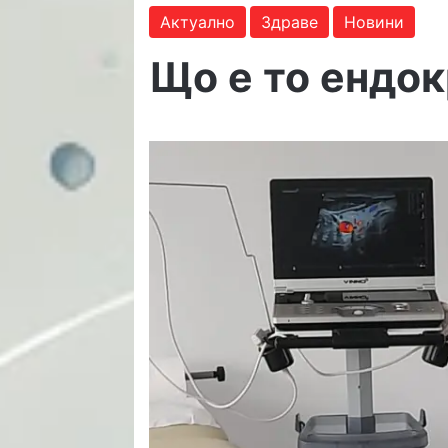
Актуално
Здраве
Новини
Що е то ендо