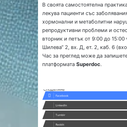
В своята самостоятелна практик
лекува пациенти със заболявания
хормонални и метаболитни наруш
репродуктивни проблеми и остео
вторник и петък от 9:00 до 15:00 ч
Шилева“ 2, вх. Д, ет. 2, каб. 6 (в
Час за преглед може да запишет
платформата
Superdoc
.
Споделяне
Facebook
LinkedIn
Tumblr
Reddit