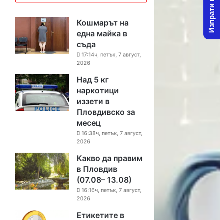
Изпрати новина
Кошмарът на
една майка в
съда
17:14ч, петък, 7 август,
2026
Над 5 кг
наркотици
иззети в
Пловдивско за
месец
16:38ч, петък, 7 август,
2026
Какво да правим
в Пловдив
(07.08– 13.08)
16:16ч, петък, 7 август,
2026
Етикетите в