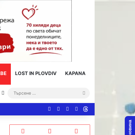
ВЕ
LOST IN PLOVDIV
KAPANA
Switch skin
Търсене
...
Facebook
YouTube
Instagram
RSS
Threads