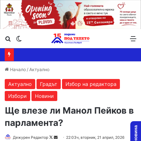
Търсене ...
Switch skin
М
Начало
/
Актуално
Актуално
Градът
Избор на редактора
Избори
Новини
Ще влезе ли Манол Пейков в
парламента?
Follow
Send
Дежурен Редактор
22:03ч, вторник, 21 април, 2026