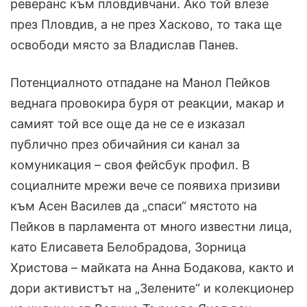
реверанс към пловдивчани. Ако той влезе
през Пловдив, а не през Хасково, то така ще
освободи място за Владислав Панев.
Потенциалното отпадане на Манол Пейков
веднага провокира буря от реакции, макар и
самият той все още да не се е изказал
публично през обичайния си канал за
комуникация – своя фейсбук профил. В
социалните мрежи вече се появиха призиви
към Асен Василев да „спаси“ мястото на
Пейков в парламента от много известни лица,
като Елисавета Белобрадова, Зорница
Христова – майката на Анна Бодакова, както и
дори активистът на „Зелените“ и колекционер