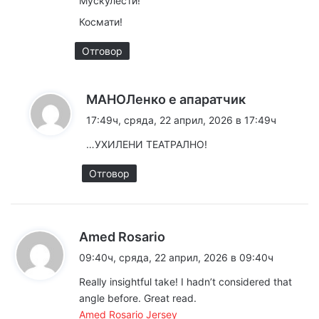
Мускулести!
Космати!
Отговор
к
МАНОЛенко е апаратчик
а
17:49ч, сряда, 22 април, 2026 в 17:49ч
з
…УХИЛЕНИ ТЕАТРАЛНО!
а
:
Отговор
к
Amed Rosario
а
09:40ч, сряда, 22 април, 2026 в 09:40ч
з
Really insightful take! I hadn’t considered that
а
angle before. Great read.
:
Amed Rosario Jersey