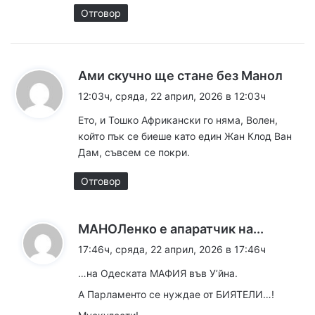
Отговор
к
Ами скучно ще стане без Манол
а
12:03ч, сряда, 22 април, 2026 в 12:03ч
з
Ето, и Тошко Африкански го няма, Волен,
а
който пък се биеше като един Жан Клод Ван
:
Дам, съвсем се покри.
Отговор
к
МАНОЛенко е апаратчик на...
а
17:46ч, сряда, 22 април, 2026 в 17:46ч
з
…на Одеската МАФИЯ във У’йна.
а
А Парламенто се нуждае от БИЯТЕЛИ…!
: