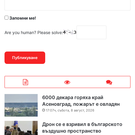
*
Запомни ме!
Are you human? Please solve:
6000 декара горяха край
Асеновград, пожарът е овладян
17:07ч, събота, 8 август, 2026
Дрон се е взривил в българското
въздушно пространство