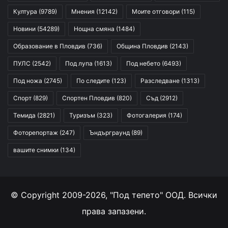
Култура
(9789)
Мнения
(12142)
Моите отговори
(115)
Новини
(54289)
Нощна смяна
(1484)
Образование в Пловдив
(736)
Община Пловдив
(2143)
ПУЛС
(2542)
Под лупа
(1613)
Под небето
(6493)
Под ножа
(2745)
По следите
(123)
Разследване
(1313)
Спорт
(829)
Спортен Пловдив
(820)
Съд
(2912)
Темида
(2821)
Туризъм
(323)
Фотогалерия
(174)
Фоторепортаж
(247)
Ъндърграунд
(89)
вашите снимки
(134)
© Copyright 2009-2026, "Под тепето" ООД. Всички
права запазени.