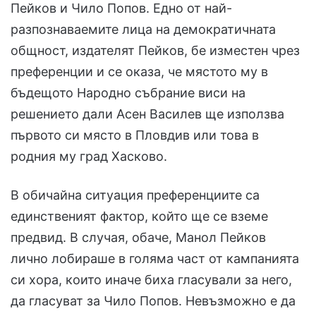
Пейков и Чило Попов. Едно от най-
разпознаваемите лица на демократичната
общност, издателят Пейков, бе изместен чрез
преференции и се оказа, че мястото му в
бъдещото Народно събрание виси на
решението дали Асен Василев ще използва
първото си място в Пловдив или това в
родния му град Хасково.
В обичайна ситуация преференциите са
единственият фактор, който ще се вземе
предвид. В случая, обаче, Манол Пейков
лично лобираше в голяма част от кампанията
си хора, които иначе биха гласували за него,
да гласуват за Чило Попов. Невъзможно е да