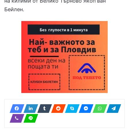
на килими от Велико Търново Якоп ван
Бейлен.