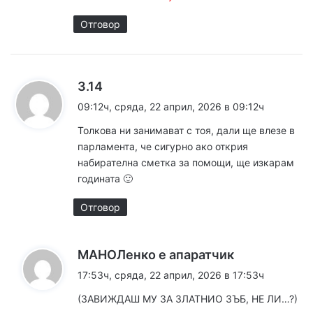
Отговор
к
3.14
а
09:12ч, сряда, 22 април, 2026 в 09:12ч
з
Толкова ни занимават с тоя, дали ще влезе в
а
парламента, че сигурно ако открия
:
набирателна сметка за помощи, ще изкарам
годината 🙂
Отговор
к
МАНОЛенко е апаратчик
а
17:53ч, сряда, 22 април, 2026 в 17:53ч
з
(ЗАВИЖДАШ МУ ЗА ЗЛАТНИО ЗЪБ, НЕ ЛИ…?)
а