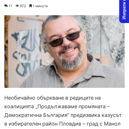
Изпрати новина
on
an
11
872
1 минута
X
email
Необичайно объркване в редиците на
коалицията „Продължаваме промяната –
Демократична България“ предизвика казусът
в избирателен район Пловдив – град с Манол