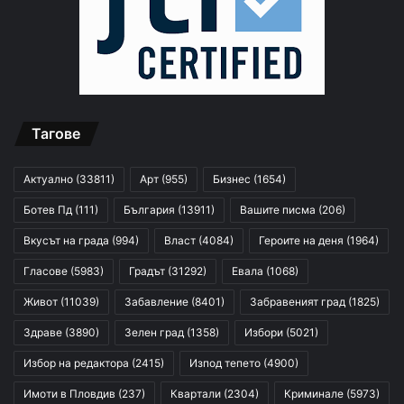
Тагове
Актуално
(33811)
Арт
(955)
Бизнес
(1654)
Ботев Пд
(111)
България
(13911)
Вашите писма
(206)
Вкусът на града
(994)
Власт
(4084)
Героите на деня
(1964)
Гласове
(5983)
Градът
(31292)
Евала
(1068)
Живот
(11039)
Забавление
(8401)
Забравеният град
(1825)
Здраве
(3890)
Зелен град
(1358)
Избори
(5021)
Избор на редактора
(2415)
Изпод тепето
(4900)
Имоти в Пловдив
(237)
Квартали
(2304)
Криминале
(5973)