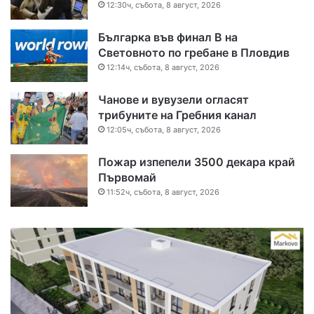
12:30ч, събота, 8 август, 2026
Българка във финал B на
Световното по гребане в Пловдив
12:14ч, събота, 8 август, 2026
Чанове и вувузели огласят
трибуните на Гребния канал
12:05ч, събота, 8 август, 2026
Пожар изпепели 3500 декара край
Първомай
11:52ч, събота, 8 август, 2026