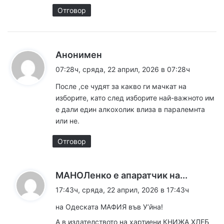
:
Отговор
к
Анонимен
а
07:28ч, сряда, 22 април, 2026 в 07:28ч
з
После ,се чудят за какво ги мачкат на
а
изборите, като след изборите най-важното им
:
е дали един алкохолик влиза в паралемнта
или не.
Отговор
к
МАНОЛенко е апаратчик на...
а
17:43ч, сряда, 22 април, 2026 в 17:43ч
з
на Одеската МАФИЯ във У’йна!
а
А в издателството на хартиени КНИЖА ХЛЕБ
: