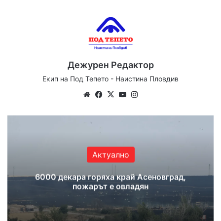
Дежурен Редактор
Екип на Под Тепето - Наистина Пловдив
Website
Facebook
X
YouTube
Instagram
Актуално
6000 декара горяха край Асеновград,
пожарът е овладян