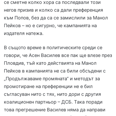
се сметне колко хора са последвали този
негов призив и колко са дали преференция
към Попов, без да са се замислили за Манол
Пейков – но е сигурно, че кампанията на
издателя натежа.
В същото време в политическите среди се
говори, че Асен Василев все пак ще влезе през
Пловдив, тъй като действията на Манол
Пейков в кампанията не са били обсъдени с
„Продължаваме промяната“ и методът за
промотиране на преференции не е бил
съгласуван нито с тях, нито дори с другия
коалиционен партньор – ДСБ. Така поради
това прегрешение Василев няма да направи