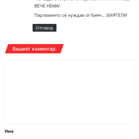
ВЕЧЕ НЕМА!
Парламенто се нуждае от Бияч… БИЯТЕЛИ
Отговор
Вашият коментар
К
о
м
е
н
т
а
р
Име
: