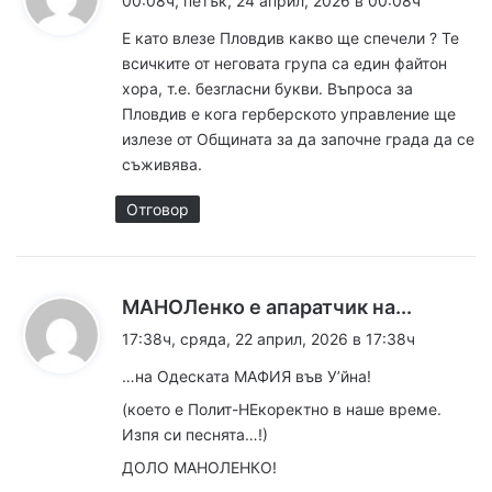
00:08ч, петък, 24 април, 2026 в 00:08ч
з
Е като влезе Пловдив какво ще спечели ? Те
а
всичките от неговата група са един файтон
:
хора, т.е. безгласни букви. Въпроса за
Пловдив е кога герберското управление ще
излезе от Общината за да започне града да се
съживява.
Отговор
к
МАНОЛенко е апаратчик на...
а
17:38ч, сряда, 22 април, 2026 в 17:38ч
з
…на Одеската МАФИЯ във У’йна!
а
(което е Полит-НЕкоректно в наше време.
:
Изпя си песнята…!)
ДОЛО МАНОЛЕНКО!