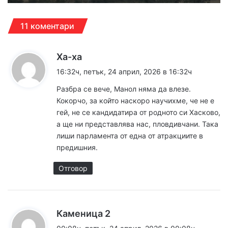
11 коментари
к
Ха-ха
а
16:32ч, петък, 24 април, 2026 в 16:32ч
з
Разбра се вече, Манол няма да влезе.
а
Кокорчо, за който наскоро научихме, че не е
:
гей, не се кандидатира от родното си Хасково,
а ще ни представлява нас, пловдивчани. Така
лиши парламента от една от атракциите в
предишния.
Отговор
к
Каменица 2
а