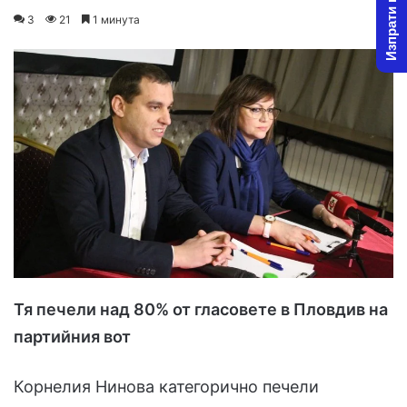
Изпрати новина
o
e
3
21
1 минута
l
n
l
d
o
a
w
n
o
e
n
m
X
a
i
l
Тя печели над 80% от гласовете в Пловдив на
партийния вот
Корнелия Нинова категорично печели