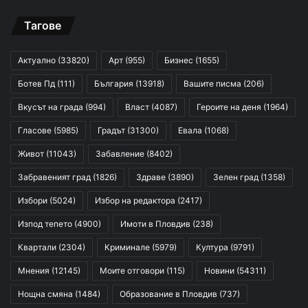
Тагове
Актуално
(33820)
Арт
(955)
Бизнес
(1655)
Ботев Пд
(111)
България
(13918)
Вашите писма
(206)
Вкусът на града
(994)
Власт
(4087)
Героите на деня
(1964)
Гласове
(5985)
Градът
(31300)
Евала
(1068)
Живот
(11043)
Забавление
(8402)
Забравеният град
(1826)
Здраве
(3890)
Зелен град
(1358)
Избори
(5024)
Избор на редактора
(2417)
Изпод тепето
(4900)
Имоти в Пловдив
(238)
Квартали
(2304)
Криминале
(5979)
Култура
(9791)
Мнения
(12145)
Моите отговори
(115)
Новини
(54311)
Нощна смяна
(1484)
Образование в Пловдив
(737)