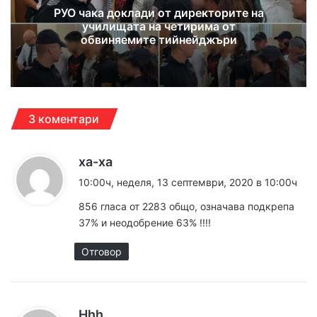
РУО чака доклади от директорите на
училищата на четирима от
обвиняемите тийнейджъри
3 коментари
к
ха-ха
а
10:00ч, неделя, 13 септември, 2020 в 10:00ч
з
856 гласа от 2283 общо, означава подкрепа
а
37% и неодобрение 63% !!!!
:
Отговор
к
Hhh