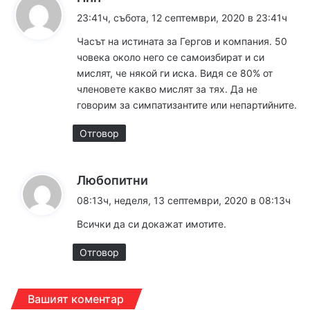
а
23:41ч, събота, 12 септември, 2020 в 23:41ч
з
Часът на истината за Гергов и компания. 50
а
човека около него се самоизбират и си
:
мислят, че някой ги иска. Видя се 80% от
членовете какво мислят за тях. Да не
говорим за симпатизантите или непартийните.
Отговор
к
Любопитни
а
08:13ч, неделя, 13 септември, 2020 в 08:13ч
з
Всички да си докажат имотите.
а
:
Отговор
Вашият коментар