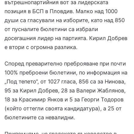
вътрешнопартийния вот за лидерската
позиция в БСП в Пловдив. Малко над 1000
души са гласували на изборите, като над 850
от пусналите бюлетини са избрали
досегашния лидер на партията. Кирил Добрев
е втори с огромна разлика.
Според преварително преброяване при почти
100% преброени бюлетини, по информация на
„Под тепето“, от 1027 гласа, 856 са за Нинова,
95 за Кирил Добрев, 28 за Валери Жаблянов,
18 за Красимир Янков и 5 за Георги Тодоров
(който оттегли своята кандидатура), а 25 от
бюлетините са невалидни.
Припомняме, че градското ръководство в