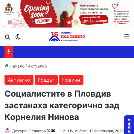
Търсене ...
Switch skin
М
Начало
/
Актуално
Актуално
Градът
Новини
Социалистите в Пловдив
застанаха категорично зад
Корнелия Нинова
Дежурен Редактор
F
S
21:11ч, събота, 12 септември, 2020