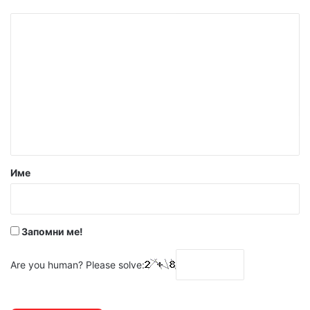
К
о
м
е
н
т
а
р
Име
:
*
Запомни ме!
Are you human? Please solve: