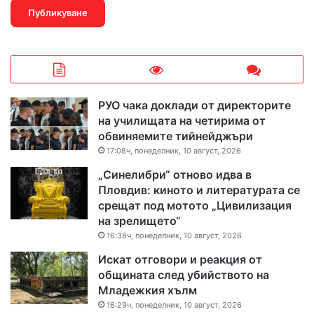
РУО чака доклади от директорите
на училищата на четирима от
обвиняемите тийнейджъри
17:08ч, понеделник, 10 август, 2026
„Синелибри“ отново идва в
Пловдив: киното и литературата се
срещат под мотото „Цивилизация
на зрелището“
16:38ч, понеделник, 10 август, 2026
Искат отговори и реакция от
общината след убийството на
Младежкия хълм
16:29ч, понеделник, 10 август, 2026