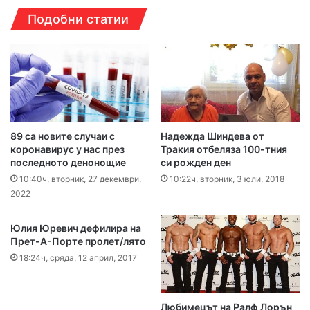
Подобни статии
89 са новите случаи с
Надежда Шиндева от
коронавирус у нас през
Тракия отбеляза 100-тния
последното денонощие
си рожден ден
10:40ч, вторник, 27 декември,
10:22ч, вторник, 3 юли, 2018
2022
Юлия Юревич дефилира на
Прет-А-Порте пролет/лято
18:24ч, сряда, 12 април, 2017
Любимецът на Ралф Лорън