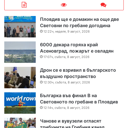
а
р
Пловдив ще е домакин на още две
Световни по гребане догодина
и
12:22ч, неделя, 9 август, 2026
т
6000 декара горяха край
е
Асеновград, пожарът е овладян
17:07ч, събота, 8 август, 2026
Дрон се е взривил в българското
въздушно пространство
12:30ч, събота, 8 август, 2026
Българка във финал B на
Световното по гребане в Пловдив
12:14ч, събота, 8 август, 2026
Чанове и вувузели огласят
трибуните на Гребния канал