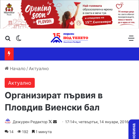
Търсене ...
Switch skin
М
Начало
/
Актуално
Актуално
Организират първия в
Пловдив Виенски бал
Дежурен Редактор
F
S
17:14ч, четвъртък, 14 януари, 2016
o
e
14
192
1 минута
l
n