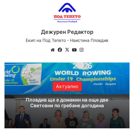
Дежурен Редактор
Екип на Под Тепето - Наистина Пловдив
We
Fa
X
Yo
Ins
bsi
ce
uT
tag
te
bo
ub
ra
ok
e
m
Актуално
Пловдив ще е домакин на още две
Световни по гребане догодина