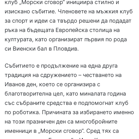
клуб „Морски сговор“ инициира стилно и
изискано събитие. Членовете на мъжкия клуб
за спорт и идеи са твърдо решени да подадат
ръка на бъдещата Европейска столица на
културата, като организират първия по рода
си Виенски бал в Пловдив.
Събитието е продължение на една друга
традиция на сдружението – честването на
Иванов ден, което се организира с
благотворителна цел, като миналата година
със събраните средства е подпомогнат клуб
по роботика. Причината за избирането именно
на този празничен ден са многобройните
именници в „Морски сговор“. Сред тях са