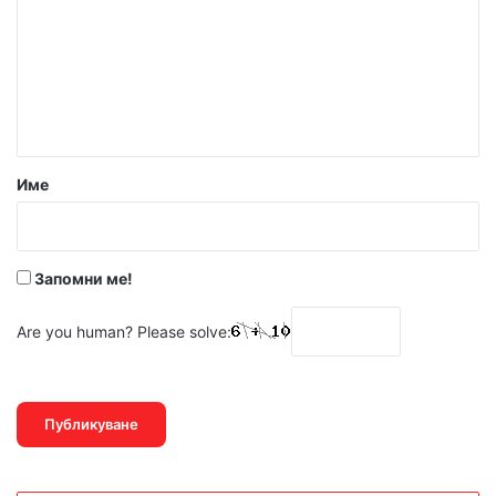
г
м
а
е
ц
н
т
и
а
я
р
Име
з
:
а
*
Запомни ме!
к
о
Are you human? Please solve:
м
е
н
т