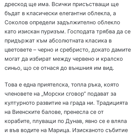
дрескод ще има. Всички присъстващи ще
бъдат в класически елегантни облекла, а
Соколов определи задължително облекло
като изискан пуризъм. Господата трябва да се
придържат към абсолютната класика в
цветовете – черно и сребристо, докато дамите
могат да избират между червено и кралско
синьо, що се отнася до външния им вид.
Това е една приятелска, топла ръка, която
членовете на „Морски сговор“ подават за
културното развитие на града ни. Традицията
на Виенските балове, пренесла се от
корабите, плуващи по Дунав, явно се е вляла
и във водите на Марица. Изисканото събитие