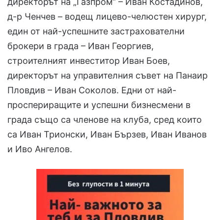
директорът на „Газпром“ – Иван Костадинов,
д-р Ченчев – водещ лицево-челюстен хирург,
един от най-успешните застрахователни
брокери в града – Иван Георгиев,
строителният инвеститор Иван Боев,
директорът на управителния съвет на Панаир
Пловдив – Иван Соколов. Едни от най-
проспериращите и успешни бизнесмени в
града също са членове на клуба, сред които
са Иван Трионски, Иван Бързев, Иван Иванов
и Иво Ангелов.