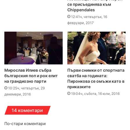
се присъединява към
Chippendales
12:41ч, четвъртък, 16
февруари, 2017
Мирослав Илиев събра
Първи снимки от спортната
българския поп и рок елит
сватба на годината:
на грандиозно парти
Пиронкова се омъжи като в
приказките
10:25ч, четвъртък, 29
19:04ч, събота, 16 юли, 2016
декември, 2016
14 коментари
Н
По-стари коментари