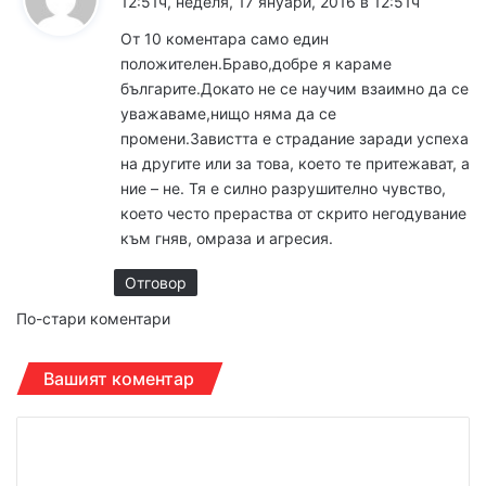
12:51ч, неделя, 17 януари, 2016 в 12:51ч
з
От 10 коментара само един
а
положителен.Браво,добре я караме
:
българите.Докато не се научим взаимно да се
уважаваме,нищо няма да се
промени.Завистта е страдание заради успеха
на другите или за това, което те притежават, а
ние – не. Тя е силно разрушително чувство,
което често прераства от скрито негодувание
към гняв, омраза и агресия.
Отговор
Н
По-стари коментари
а
Вашият коментар
в
К
и
о