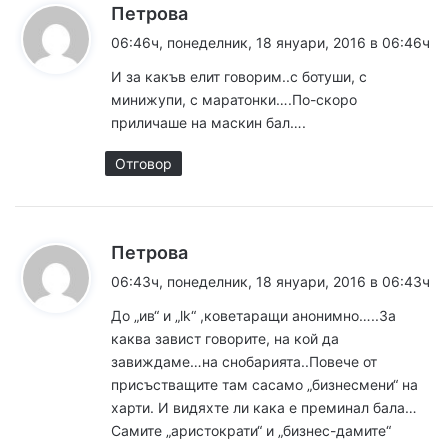
к
Петрова
а
а
06:46ч, понеделник, 18 януари, 2016 в 06:46ч
в
з
И за какъв елит говорим..с ботуши, с
а
и
минижупи, с маратонки….По-скоро
:
приличаше на маскин бал….
г
а
Отговор
ц
и
к
Петрова
я
а
06:43ч, понеделник, 18 януари, 2016 в 06:43ч
з
з
До „ив“ и „lk“ ,коветаращи анонимно…..За
а
каква завист говорите, на кой да
а
:
завиждаме…на снобарията..Повече от
к
присъстващите там сасамо „бизнесмени“ на
харти. И видяхте ли кака е преминал бала…
о
Самите „аристократи“ и „бизнес-дамите“