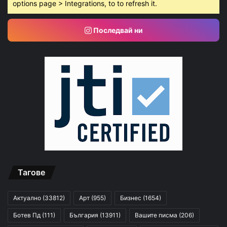
options page > Integrations, to to refresh it.
Последвай ни
Тагове
Актуално
(33812)
Арт
(955)
Бизнес
(1654)
Ботев Пд
(111)
България
(13911)
Вашите писма
(206)