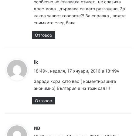
особесно не спазваха етикет…не спазиха
м
дрес-кода…държаха се като разгонени. За
е
каква завист говорите?! За справка , вижте
снимките след бала.
н
Отговор
т
а
р
к
Ik
а
и
18:49ч, неделя, 17 януари, 2016 в 18:49ч
з
Заради хора като вас ( коментиращите
т
а
анонимно) България е на този хал !!!
:
е
Отговор
к
ив
а