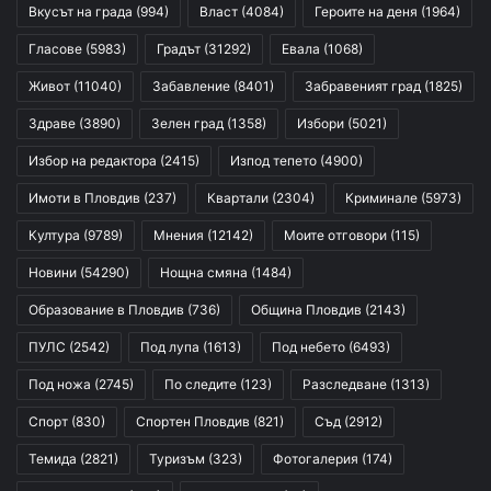
Вкусът на града
(994)
Власт
(4084)
Героите на деня
(1964)
Гласове
(5983)
Градът
(31292)
Евала
(1068)
Живот
(11040)
Забавление
(8401)
Забравеният град
(1825)
Здраве
(3890)
Зелен град
(1358)
Избори
(5021)
Избор на редактора
(2415)
Изпод тепето
(4900)
Имоти в Пловдив
(237)
Квартали
(2304)
Криминале
(5973)
Култура
(9789)
Мнения
(12142)
Моите отговори
(115)
Новини
(54290)
Нощна смяна
(1484)
Образование в Пловдив
(736)
Община Пловдив
(2143)
ПУЛС
(2542)
Под лупа
(1613)
Под небето
(6493)
Под ножа
(2745)
По следите
(123)
Разследване
(1313)
Спорт
(830)
Спортен Пловдив
(821)
Съд
(2912)
Темида
(2821)
Туризъм
(323)
Фотогалерия
(174)