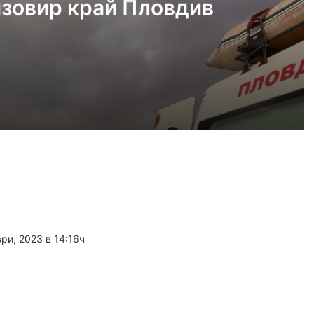
язовир край Пловдив
густ, 2026
Пожарникари спасиха дете от водите на язовир край Пловдив
густ, 2026
Кричим иска справедливост за жестоко убития на Младежки хълм Георги
ри, 2023 в 14:16ч
густ, 2026
Убийството на Младежкия хълм: безпрецедентна жестокост от „ловци на педофили“