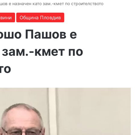
ов е назначен като зам.-кмет по строителството
вини
Община Пловдив
ошо Пашов е
 зам.-кмет по
то