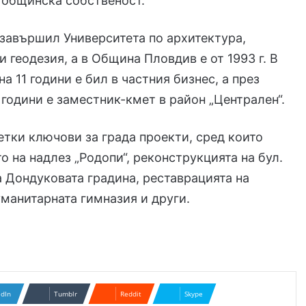
 общинска собственост.
завършил Университета по архитектура,
и геодезия, а в Община Пловдив е от 1993 г. В
а 11 години е бил в частния бизнес, а през
 години е заместник-кмет в район „Централен“.
етки ключови за града проекти, сред които
о на надлез „Родопи“, реконструкцията на бул.
на Дондуковата градина, реставрацията на
уманитарната гимназия и други.
edIn
Tumblr
Reddit
Skype