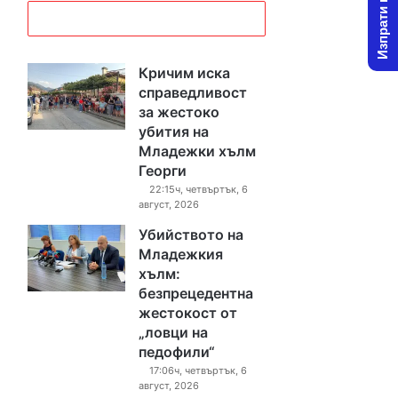
Изпрати новина
Кричим иска
справедливост
за жестоко
убития на
Младежки хълм
Георги
22:15ч, четвъртък, 6
август, 2026
Убийството на
Младежкия
хълм:
безпрецедентна
жестокост от
„ловци на
педофили“
17:06ч, четвъртък, 6
август, 2026