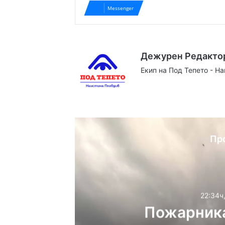
Messenger
Дежурен Редакто
Екип на Под Тепето - Н
Website
Facebook
X
YouTube
Instag
Пр
22:34ч
Пожарника