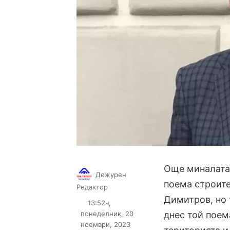
Още миналата 
Дежурен
поема строите
Follow
Send
Редактор
on
an
Димитров, но 
13:52ч,
X
email
понеделник, 20
днес той поем
ноември, 2023