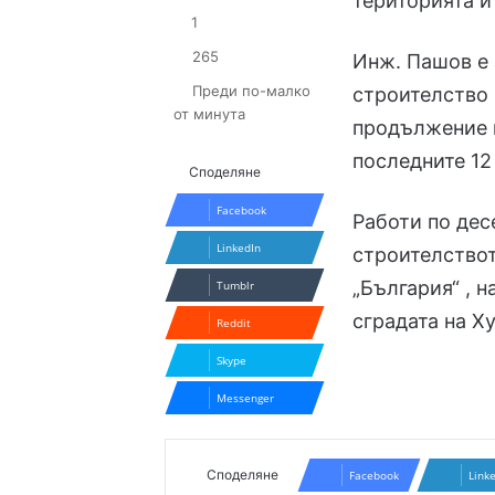
територията и
1
265
Инж. Пашов е 
Преди по-малко
строителство 
от минута
продължение н
последните 12
Споделяне
Facebook
Работи по дес
LinkedIn
строителствот
„България“ , 
Tumblr
сградата на Х
Reddit
Skype
Messenger
Споделяне
Facebook
Link