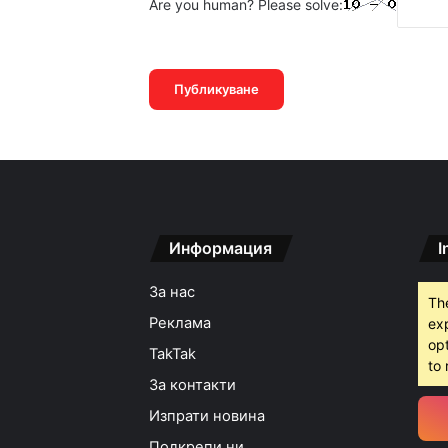
Are you human? Please solve:
15:18ч, четвъртък, 6 ав
15:05ч, четвъртък, 6 ав
Информация
I
За нас
Th
Реклама
ex
opt
TakTak
to 
За контакти
Изпрати новина
Подкрепи ни