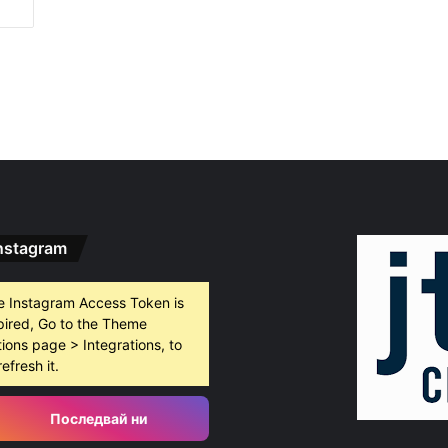
БХК: След случаите в Пловдив и Банско държавата е длъжна да разследва омразата
густ, 2026
10 младежи от 14 до 17 г. са задържани за убийството на Младежкия хълм
густ, 2026
Служители на община Сопот спасиха бедстващо щъркелче
nstagram
e Instagram Access Token is
pired, Go to the Theme
ions page > Integrations, to
refresh it.
Последвай ни