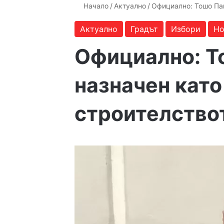
Начало
/
Актуално
/
Официално: Тошо Паш
Актуално
Градът
Избори
Но
Официално: Т
назначен като
строителство