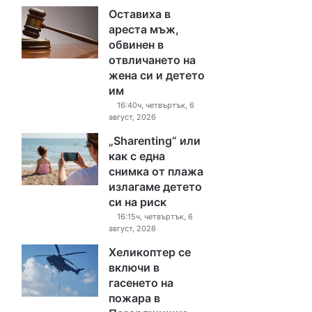
Оставиха в
ареста мъж,
обвинен в
отвличането на
жена си и детето
им
16:40ч, четвъртък, 6
август, 2026
„Sharenting“ или
как с една
снимка от плажа
излагаме детето
си на риск
16:15ч, четвъртък, 6
август, 2026
Хеликоптер се
включи в
гасенето на
пожара в