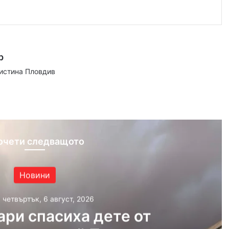
р
аистина Пловдив
ram
очети следващото
Новини
, четвъртък, 6 август, 2026
ри спасиха дете от