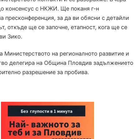
о консенсус с НКЖИ. Ще поканя г-н
а пресконференция, за да ви обясни с детайли
т, откъде ще се започне, етапност, кога ще се
ви Зико.
а Министерството на регионалното развитие и
тво делегира на Община Пловдив задължението
оително разрешение за пробива.