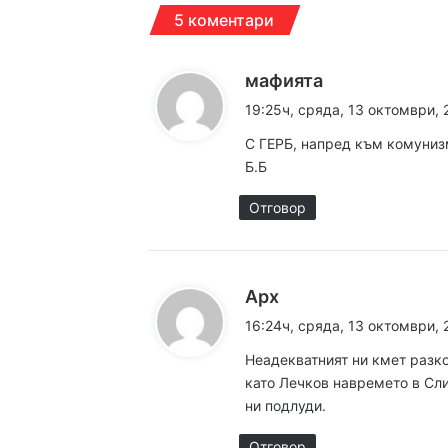
17:07ч, събота, 8 август
5 коментари
6000 декара горяха 
к
мафията
а
19:25ч, сряда, 13 октомври, 
12:30ч, събота, 8 август
з
Дрон се е взривил в
С ГЕРБ, напред към комунизм
а
Б.Б
:
Отговор
12:14ч, събота, 8 август
к
Арх
а
16:24ч, сряда, 13 октомври, 
12:05ч, събота, 8 август
з
Чанове и вувузели о
Неадекватният ни кмет разко
а
като Лечков навремето в Сли
:
ни подлуди.
11:52ч, събота, 8 август
Отговор