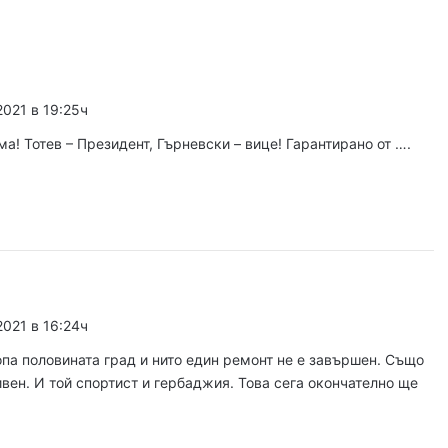
, 2026
край Асеновград, пожарът е овладян
2021 в 19:25ч
, 2026
 българското въздушно пространство
а! Тотев – Президент, Гърневски – вице! Гарантирано от ….
, 2026
Българка във финал B на Световното по гребане в Пловдив
2021 в 16:24ч
, 2026
гласят трибуните на Гребния канал
па половината град и нито един ремонт не е завършен. Също
вен. И той спортист и гербаджия. Това сега окончателно ще
, 2026