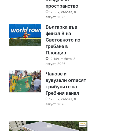
пространство
12:30ч, събота, 8
август, 2026
Българка във
финал B на
Световното по
гребане в
Пловдив
12:14ч, събота, 8
август, 2026
Чанове и
вувузели огласят
трибуните на
Гребния канал
12:05ч, събота, 8
август, 2026