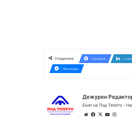
Споделяне
Facebook
Linke
Messenger
Дежурен Редакто
Екип на Под Тепето - Н
Website
Facebook
X
YouTube
Instag