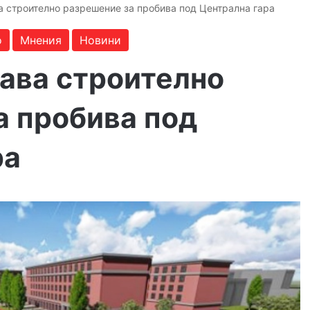
 строително разрешение за пробива под Централна гара
о
Мнения
Новини
ава строително
а пробива под
ра