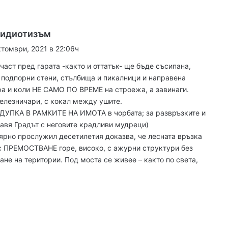
0 декара край Първомай
к
 идиотизъм
а
ктомври, 2021 в 22:06ч
т, 2026
з
График за миенето на пловдивските улици от 10 до 14 август
част пред гарата -както и оттатък- ще бъде съсипана,
а
 подпорни стени, стълбища и пикалници и направена
:
а и коли НЕ САМО ПО ВРЕМЕ на строежа, а завинаги.
елезничари, с кокал между ушите.
 2026
 ДУПКА В РАМКИТЕ НА ИМОТА в чорбата; за развръзките и
айка в съда
равя Градът с неговите крадливи мудреци)
рно прослужил десетилетия доказва, че лесната връзка
с ПРЕМОСТВАНЕ горе, високо, с ажурни структури без
ане на територии. Под моста се живее – както по света,
 2026
иззети в Пловдивско за месец
 2026