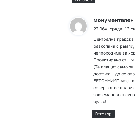
Пожар изпепели 350
монументален
22:06ч, сряда, 13 о
08:30ч, събота, 8 авгус
Централна градска 
разкопана с рампи,
непроходима за хор
Проектирано от …ж
17:14ч, петък, 7 август,
(Те плащат само за
Кошмарът на една м
достъпа – да се оп
БЕТОННИЯТ мост вя
север-юг се прави 
завземане и съсипв
16:38ч, петък, 7 август,
сульо!
Над 5 кг наркотици 
Отговор
16:16ч, петък, 7 август,