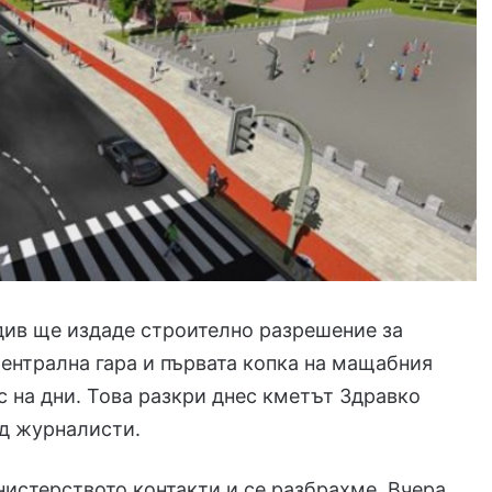
ив ще издаде строително разрешение за
ентрална гара и първата копка на мащабния
с на дни. Това разкри днес кметът Здравко
д журналисти.
истерството контакти и се разбрахме. Вчера