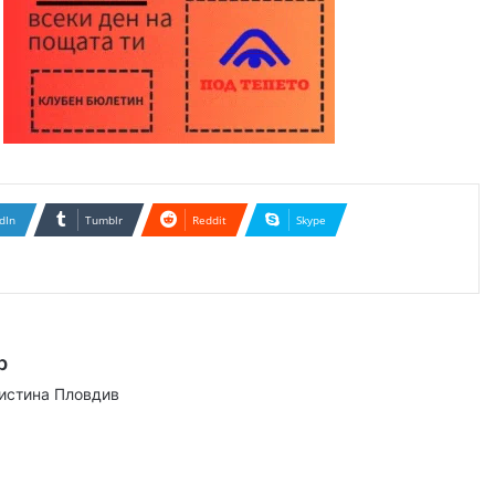
dIn
Tumblr
Reddit
Skype
р
аистина Пловдив
ram