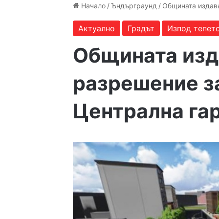
Начало
/
Ъндърграунд
/
Общината издава
Актуално
Градът
Изпод тепет
Общината изд
разрешение з
Централна га