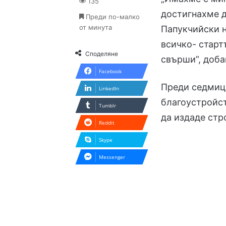
135
достигнахме д
Преди по-малко
от минута
Папукчийски н
всичко- стартъ
Споделяне
свърши”, доба
Facebook
Преди седмиц
LinkedIn
благоустройс
Tumblr
да издаде стр
Reddit
Skype
Messenger