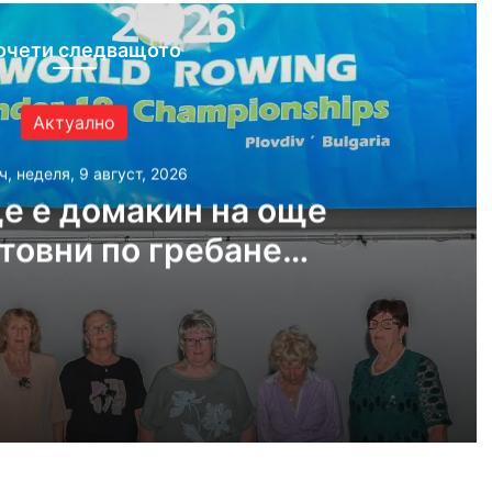
очети следващото
Актуално
ч, неделя, 9 август, 2026
е е домакин на още
товни по гребане
догодина
, 2026
Пловдив ще е домакин на още две Световни по гребане догодина