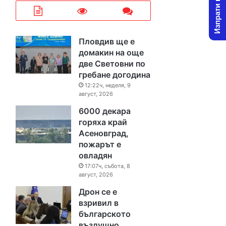
Изпрати новина
Пловдив ще е
домакин на още
две Световни по
гребане догодина
12:22ч, неделя, 9
август, 2026
6000 декара
горяха край
Асеновград,
пожарът е
овладян
17:07ч, събота, 8
август, 2026
Дрон се е
взривил в
българското
въздушно