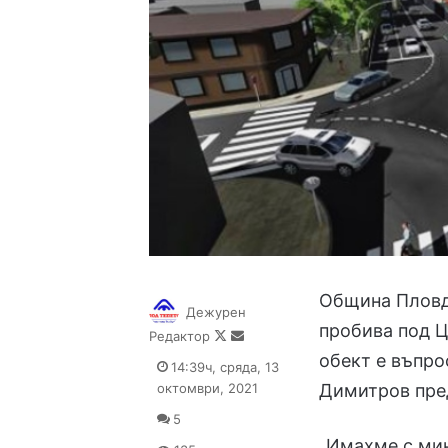
Община Пловд
Дежурен
пробива под Ц
Follow
Send
Редактор
on
an
обект е въпро
14:39ч, сряда, 13
X
email
октомври, 2021
Димитров пре
5
„Имахме с мин