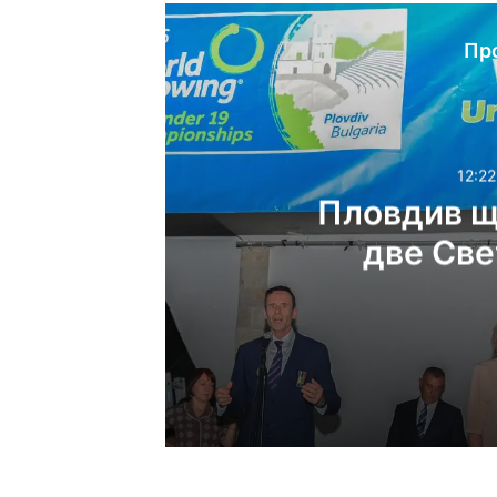
Пр
12:22
Пловдив щ
две Све
12:22ч, неделя, 9 август