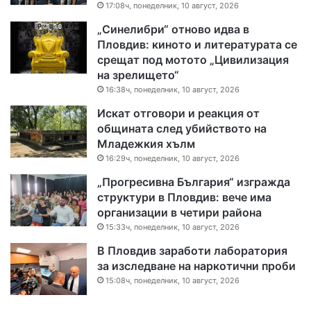
17:08ч, понеделник, 10 август, 2026
„Синелибри“ отново идва в
Пловдив: киното и литературата се
срещат под мотото „Цивилизация
на зрелището“
16:38ч, понеделник, 10 август, 2026
Искат отговори и реакция от
общината след убийството на
Младежкия хълм
16:29ч, понеделник, 10 август, 2026
„Прогресивна България“ изгражда
структури в Пловдив: вече има
организации в четири района
15:33ч, понеделник, 10 август, 2026
В Пловдив заработи лаборатория
за изследване на наркотични проби
15:08ч, понеделник, 10 август, 2026