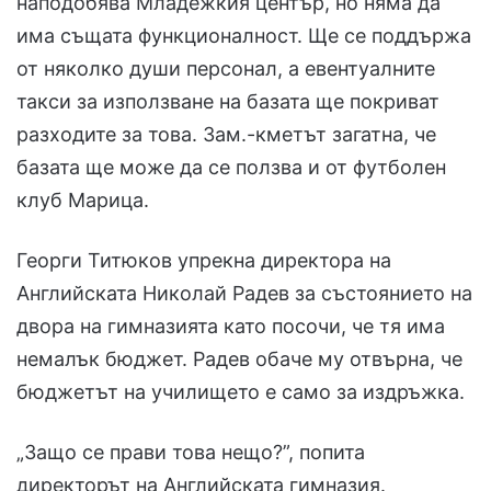
наподобява Младежкия център, но няма да
има същата функционалност. Ще се поддържа
от няколко души персонал, а евентуалните
такси за използване на базата ще покриват
разходите за това. Зам.-кметът загатна, че
базата ще може да се ползва и от футболен
клуб Марица.
Георги Титюков упрекна директора на
Английската Николай Радев за състоянието на
двора на гимназията като посочи, че тя има
немалък бюджет. Радев обаче му отвърна, че
бюджетът на училището е само за издръжка.
„Защо се прави това нещо?”, попита
директорът на Английската гимназия.