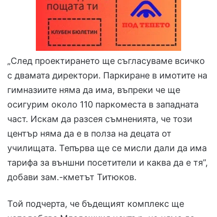
„След проектирането ще съгласуваме всичко
с двамата директори. Паркиране в имотите на
гимназиите няма да има, въпреки че ще
осигурим около 110 паркоместа в западната
част. Искам да разсея съмненията, че този
център няма да е в полза на децата от
училищата. Тепърва ще се мисли дали да има
тарифа за външни посетители и каква да е тя”,
добави зам.-кметът Титюков.
Той подчерта, че бъдещият комплекс ще