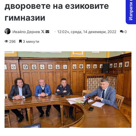
Изпрати новина
дворовете на езиковите
гимназии
Follow
Send
Ивайло Дернев
12:02ч, сряда, 14 декември, 2022
0
on
an
296
3 минути
X
email