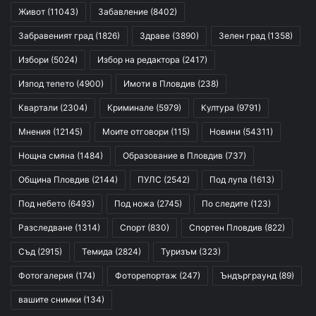
Живот
(11043)
Забавление
(8402)
Забравеният град
(1826)
Здраве
(3890)
Зелен град
(1358)
Избори
(5024)
Избор на редактора
(2417)
Изпод тепето
(4900)
Имоти в Пловдив
(238)
Квартали
(2304)
Криминале
(5979)
Култура
(9791)
Мнения
(12145)
Моите отговори
(115)
Новини
(54311)
Нощна смяна
(1484)
Образование в Пловдив
(737)
Община Пловдив
(2144)
ПУЛС
(2542)
Под лупа
(1613)
Под небето
(6493)
Под ножа
(2745)
По следите
(123)
Разследване
(1314)
Спорт
(830)
Спортен Пловдив
(822)
Съд
(2915)
Темида
(2824)
Туризъм
(323)
Фотогалерия
(174)
Фоторепортаж
(247)
Ъндърграунд
(89)
вашите снимки
(134)