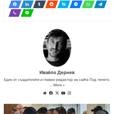
Ивайло Дернев
Един от създателите и главен редактор на сайта Под тепето.
…
More »
Website
Facebook
X
YouTube
Instagram