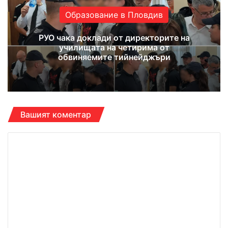
Образование в Пловдив
РУО чака доклади от директорите на
училищата на четирима от
обвиняемите тийнейджъри
Вашият коментар
К
о
м
е
н
т