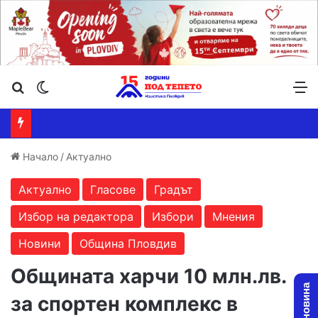
Търсене ...
Switch skin
М
Начало
/
Актуално
Актуално
Гласове
Градът
Избор на редактора
Избори
Мнения
Новини
Община Пловдив
Общината харчи 10 млн.лв.
за спортен комплекс в