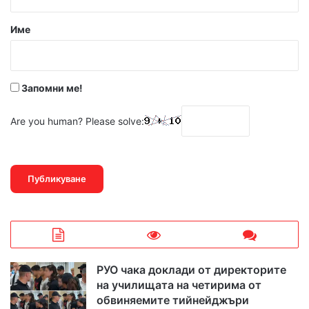
а
р
Име
:
*
Запомни ме!
Are you human? Please solve:
РУО чака доклади от директорите
на училищата на четирима от
обвиняемите тийнейджъри