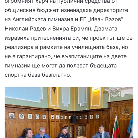
огромният харч на публични средства от
общинския бюджет изненадаха директорите
на Английската гимназия и ЕГ „Иван Вазов”
Николай Радев и Вихра Ерамян. Двамата
изразиха притесненията си, че проектът ще се
реализира в рамките на училищната база, но
не е гарантирано, че възпитаниците на двете
гимназии ще могат да ползват бъдещата
спортна база безплатно.