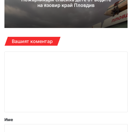
на язовир край Пловдив
Вашият коментар
К
о
м
е
н
т
а
р
Име
: