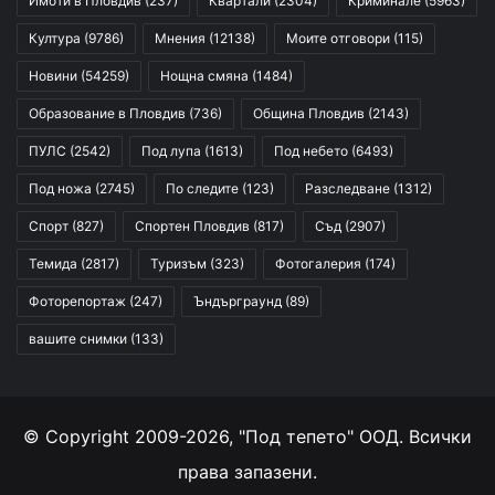
Имоти в Пловдив
(237)
Квартали
(2304)
Криминале
(5963)
Култура
(9786)
Мнения
(12138)
Моите отговори
(115)
Новини
(54259)
Нощна смяна
(1484)
Образование в Пловдив
(736)
Община Пловдив
(2143)
ПУЛС
(2542)
Под лупа
(1613)
Под небето
(6493)
Под ножа
(2745)
По следите
(123)
Разследване
(1312)
Спорт
(827)
Спортен Пловдив
(817)
Съд
(2907)
Темида
(2817)
Туризъм
(323)
Фотогалерия
(174)
Фоторепортаж
(247)
Ъндърграунд
(89)
вашите снимки
(133)
© Copyright 2009-2026, "Под тепето" ООД. Всички
права запазени.