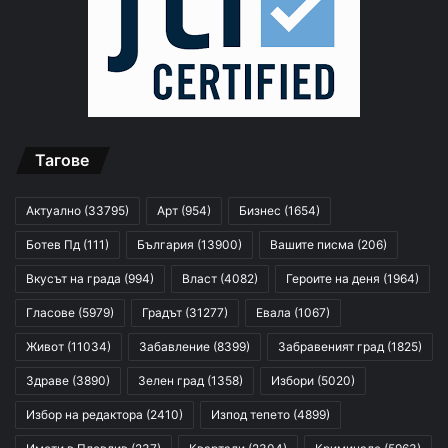
Тагове
Актуално
(33795)
Арт
(954)
Бизнес
(1654)
Ботев Пд
(111)
България
(13900)
Вашите писма
(206)
Вкусът на града
(994)
Власт
(4082)
Героите на деня
(1964)
Гласове
(5979)
Градът
(31277)
Евала
(1067)
Живот
(11034)
Забавление
(8399)
Забравеният град
(1825)
Здраве
(3890)
Зелен град
(1358)
Избори
(5020)
Избор на редактора
(2410)
Изпод тепето
(4899)