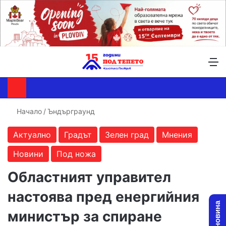
Търсене ...
Switch skin
М
Начало
/
Ъндърграунд
Актуално
Градът
Зелен град
Мнения
Новини
Под ножа
Областният управител
настоява пред енергийния
министър за спиране