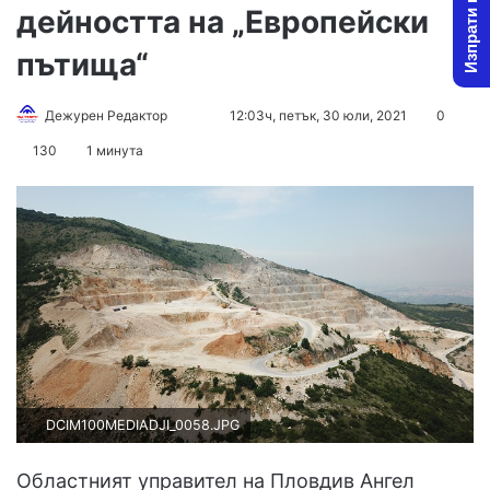
Изпрати новина
дейността на „Европейски
пътища“
Дежурен Редактор
F
S
12:03ч, петък, 30 юли, 2021
0
o
e
130
1 минута
l
n
l
d
o
a
w
n
o
e
n
m
X
a
i
l
DCIM100MEDIADJI_0058.JPG
Областният управител на Пловдив Ангел