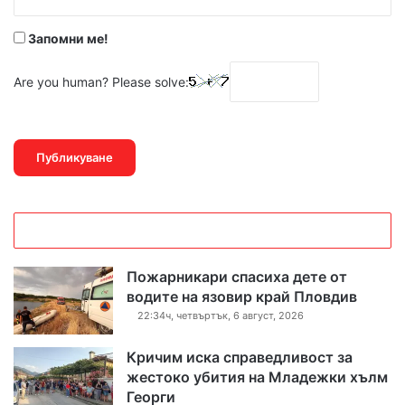
*
Запомни ме!
Are you human? Please solve:
Пожарникари спасиха дете от
водите на язовир край Пловдив
22:34ч, четвъртък, 6 август, 2026
Кричим иска справедливост за
жестоко убития на Младежки хълм
Георги