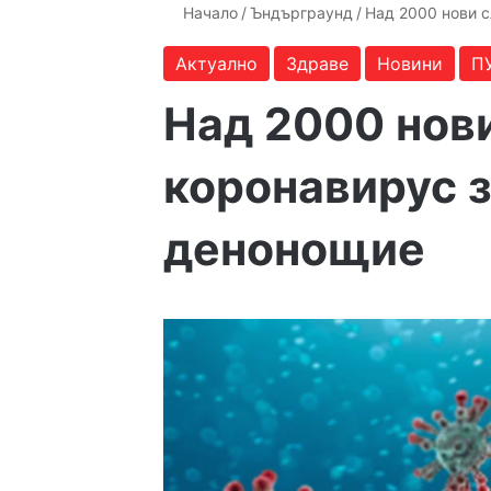
Начало
/
Ъндърграунд
/
Над 2000 нови 
Актуално
Здраве
Новини
П
Над 2000 нови
коронавирус 
денонощие