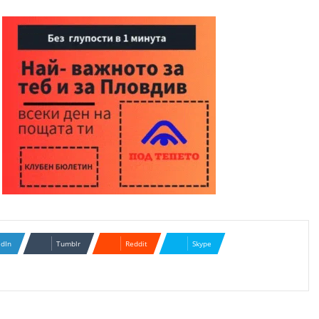
edIn
Tumblr
Reddit
Skype