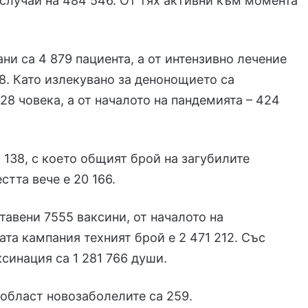
случаи на 484 546. От тях активни към момента
ни са 4 879 пациента, а от интензивно лечение
8. Като излекувано за денонощието са
28 човека, а от началото на пандемията – 424
 138, с което общият брой на загубилите
стта вече е 20 166.
ставени 7555 ваксини, от началото на
та кампания техният брой е 2 471 212. Със
синация са 1 281 766 души.
област новозаболелите са 259.