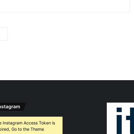
 2026
Специален гост от Бразилия посети пловдивските пожарникари
 2026
„Взели са му 30-те евро, да си хапнат дюнери“. Смразяващи детайли от екзекуцията на Младежкия хълм
 2026
Нови детйали за убийството в Пловдив: Нечовешка жестокост
nstagram
 2026
НОИ вече ще превежда обезщетения и по сметки в Revolut
e Instagram Access Token is
pired, Go to the Theme