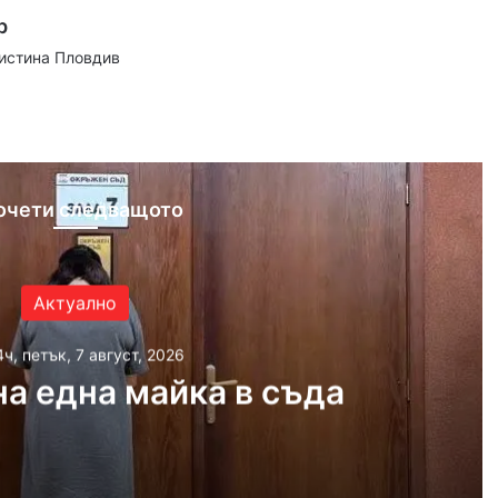
р
аистина Пловдив
ram
очети следващото
Актуално
4ч, петък, 7 август, 2026
а една майка в съда