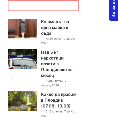
Изпрати новина
Кошмарът на
една майка в
съда
17:14ч, петък, 7 август,
2026
Над 5 кг
наркотици
иззети в
Пловдивско за
месец
16:38ч, петък, 7
август, 2026
Какво да правим
в Пловдив
(07.08– 13.08)
16:16ч, петък, 7 август,
2026