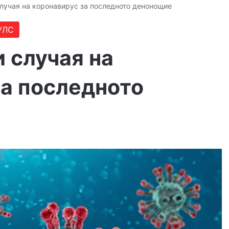
случая на коронавирус за последното денонощие
УЛС
 случая на
за последното