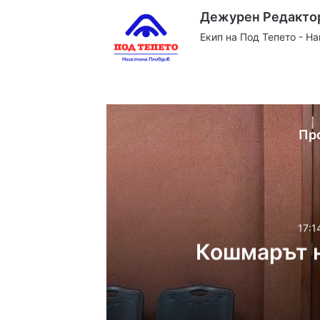
Дежурен Редакто
Екип на Под Тепето - Н
Website
Facebook
X
YouTube
Instag
Пр
17:1
Кошмарът н