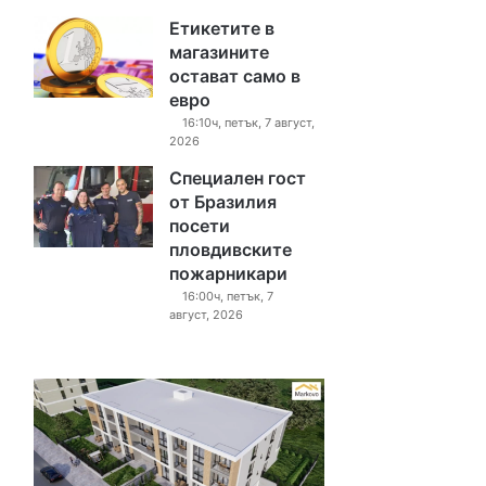
Етикетите в
магазините
остават само в
евро
16:10ч, петък, 7 август,
2026
Специален гост
от Бразилия
посети
пловдивските
пожарникари
16:00ч, петък, 7
август, 2026