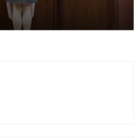
 2026
айка в съда
 2026
иззети в Пловдивско за месец
 2026
ловдив (07.08– 13.08)
 2026
ите остават само в евро