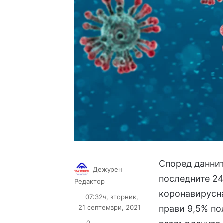
Според даннит
Дежурен
последните 24
Follow
Send
Редактор
on
an
коронавирусна
07:32ч, вторник,
X
email
21 септември, 2021
прави 9,5% п
0