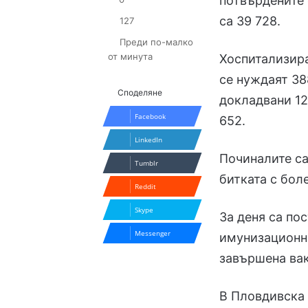
потвърдените 
са 39 728.
127
Преди по-малко
от минута
Хоспитализира
се нуждаят 38
Споделяне
докладвани 12
Facebook
652.
LinkedIn
Починалите са
Tumblr
битката с боле
Reddit
Skype
За деня са по
Messenger
имунизационна
завършена вак
В Пловдивска 