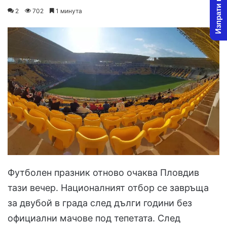
Изпрати новина
on
an
2
702
1 минута
X
email
Футболен празник отново очаква Пловдив
тази вечер. Националният отбор се завръща
за двубой в града след дълги години без
официални мачове под тепетата. След