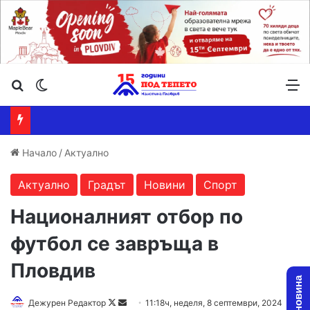
Търсене ...
Switch skin
М
Начало
/
Актуално
Актуално
Градът
Новини
Спорт
Националният отбор по
футбол се завръща в
Пловдив
Follow
Send
Дежурен Редактор
11:18ч, неделя, 8 септември, 2024