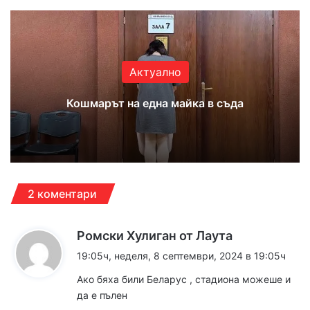
Актуално
Кошмарът на една майка в съда
2 коментари
к
Ромски Хулиган от Лаута
а
19:05ч, неделя, 8 септември, 2024 в 19:05ч
з
Ако бяха били Беларус , стадиона можеше и
а
да е пълен
: