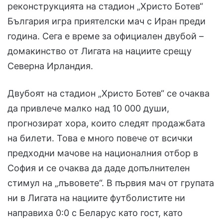
реконструкцията на стадион „Христо Ботев“
България игра приятелски мач с Иран преди
година. Сега е време за официален двубой –
домакинство от Лигата на нациите срещу
Северна Ирландия.
Двубоят на стадион „Христо Ботев“ се очаква
да привлече малко над 10 000 души,
прогнозират хора, които следят продажбата
на билети. Това е много повече от всички
предходни мачове на националния отбор в
София и се очаква да даде допълнителен
стимул на „лъвовете“. В първия мач от групата
ни в Лигата на нациите футболистите ни
направиха 0:0 с Беларус като гост, като