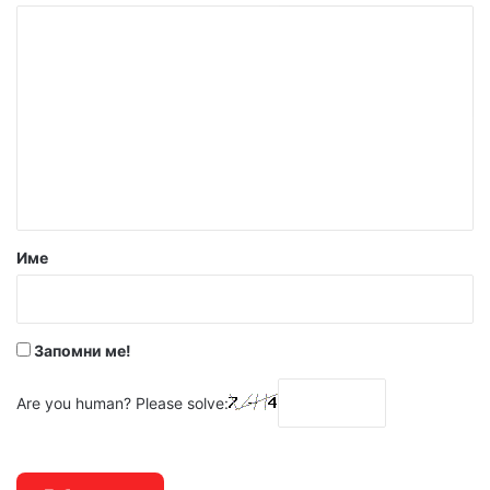
К
о
м
е
н
т
а
р
Име
:
*
Запомни ме!
Are you human? Please solve: