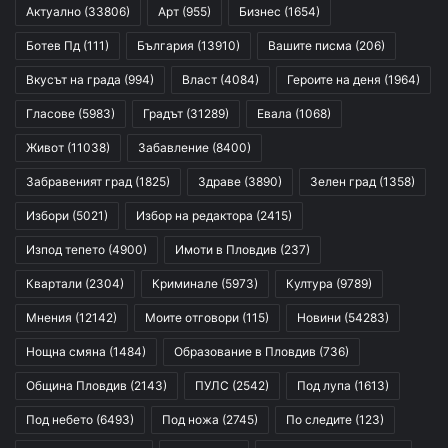
Актуално
(33806)
Арт
(955)
Бизнес
(1654)
Ботев Пд
(111)
България
(13910)
Вашите писма
(206)
Вкусът на града
(994)
Власт
(4084)
Героите на деня
(1964)
Гласове
(5983)
Градът
(31289)
Евала
(1068)
Живот
(11038)
Забавление
(8400)
Забравеният град
(1825)
Здраве
(3890)
Зелен град
(1358)
Избори
(5021)
Избор на редактора
(2415)
Изпод тепето
(4900)
Имоти в Пловдив
(237)
Квартали
(2304)
Криминале
(5973)
Култура
(9789)
Мнения
(12142)
Моите отговори
(115)
Новини
(54283)
Нощна смяна
(1484)
Образование в Пловдив
(736)
Община Пловдив
(2143)
ПУЛС
(2542)
Под лупа
(1613)
Под небето
(6493)
Под ножа
(2745)
По следите
(123)