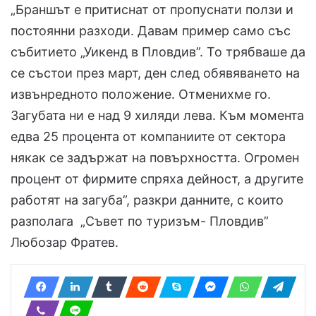
„Браншът е притиснат от пропуснати ползи и
постоянни разходи. Давам пример само със
събитието „Уикенд в Пловдив”. То трябваше да
се състои през март, ден след обявяването на
извънредното положение. Отменихме го.
Загубата ни е над 9 хиляди лева. Към момента
едва 25 процента от компаниите от сектора
някак се задържат на повърхността. Огромен
процент от фирмите спряха дейност, а другите
работят на загуба”, разкри данните, с които
разполага „Съвет по туризъм- Пловдив”
Любозар Фратев.