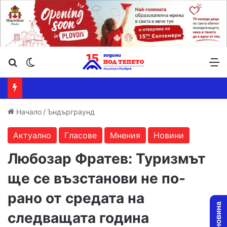
Търсене ...
Switch skin
М
Начало
/
Ъндърграунд
Актуално
Гласове
Мнения
Новини
Любозар Фратев: Туризмът
ще се възстанови не по-
рано от средата на
следващата година