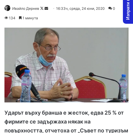
Изпрати новина
Ивайло Дернев
F
S
16:33ч, сряда, 24 юни, 2020
0
o
e
134
1 минута
l
n
l
d
o
a
w
n
o
e
n
m
X
a
i
l
Ударът върху бранша е жесток, едва 25 % от
фирмите се задържаха някак на
повърхността, отчетоха от „Съвет по туризъм