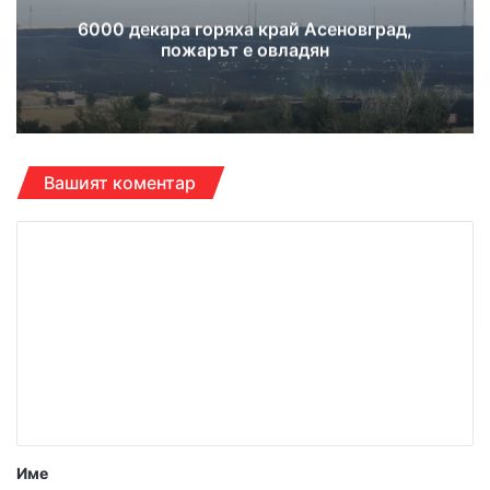
6000 декара горяха край Асеновград,
пожарът е овладян
Вашият коментар
К
о
м
е
н
т
а
р
Име