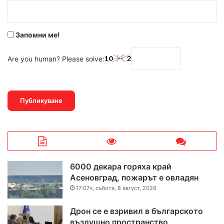
:
*
Запомни ме!
Are you human? Please solve:
6000 декара горяха край
Асеновград, пожарът е овладян
17:07ч, събота, 8 август, 2026
Дрон се е взривил в българското
въздушно пространство