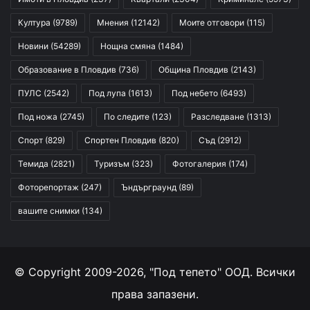
Култура
(9789)
Мнения
(12142)
Моите отговори
(115)
Новини
(54289)
Нощна смяна
(1484)
Образование в Пловдив
(736)
Община Пловдив
(2143)
ПУЛС
(2542)
Под лупа
(1613)
Под небето
(6493)
Под ножа
(2745)
По следите
(123)
Разследване
(1313)
Спорт
(829)
Спортен Пловдив
(820)
Съд
(2912)
Темида
(2821)
Туризъм
(323)
Фотогалерия
(174)
Фоторепортаж
(247)
Ъндърграунд
(89)
вашите снимки
(134)
© Copyright 2009-2026, "Под тепето" ООД. Всички
права запазени.