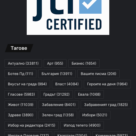
Тагове
Актуално
(33811)
Арт
(955)
Бизнес
(1654)
Ботев Пд
(111)
България
(13911)
Вашите писма
(206)
Вкусът на града
(994)
Власт
(4084)
Героите на деня
(1964)
Гласове
(5983)
Градът
(31292)
Евала
(1068)
Живот
(11039)
Забавление
(8401)
Забравеният град
(1825)
Здраве
(3890)
Зелен град
(1358)
Избори
(5021)
Избор на редактора
(2415)
Изпод тепето
(4900)
Имоти в Пловдив
(237)
Квартали
(2304)
Криминале
(5973)