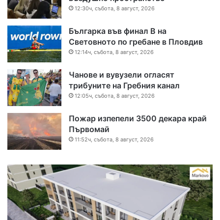
12:30ч, събота, 8 август, 2026
Българка във финал B на
Световното по гребане в Пловдив
12:14ч, събота, 8 август, 2026
Чанове и вувузели огласят
трибуните на Гребния канал
12:05ч, събота, 8 август, 2026
Пожар изпепели 3500 декара край
Първомай
11:52ч, събота, 8 август, 2026