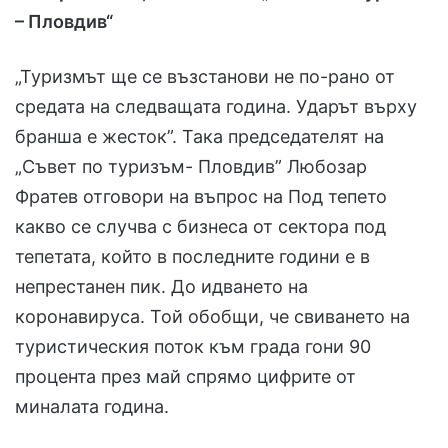
– Пловдив“
„Туризмът ще се възстанови не по-рано от
средата на следващата година. Ударът върху
бранша е жесток”. Така председателят на
„Съвет по туризъм- Пловдив” Любозар
Фратев отговори на въпрос на Под тепето
какво се случва с бизнеса от сектора под
тепетата, който в последните години е в
непрестанен пик. До идването на
коронавируса. Той обобщи, че свиването на
туристическия поток към града гони 90
процента през май спрямо цифрите от
миналата година.