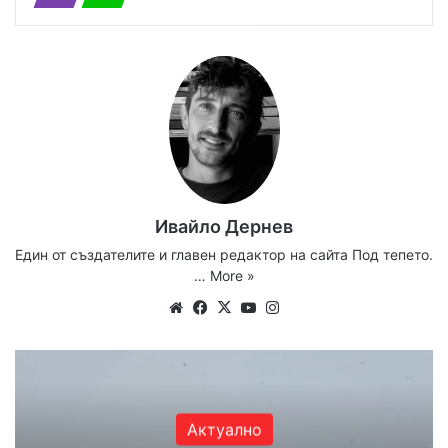
Ивайло Дернев
Един от създателите и главен редактор на сайта Под тепето.
…
More »
We
Fa
X
Yo
Ins
bsi
ce
uT
tag
te
bo
ub
ra
ok
e
m
Актуално