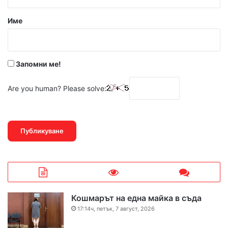
а
р
Име
:
*
Запомни ме!
Are you human? Please solve:
Кошмарът на една майка в съда
17:14ч, петък, 7 август, 2026