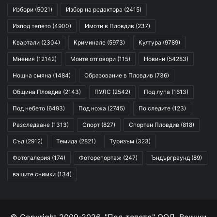
Избори
(5021)
Избор на редактора
(2415)
Изпод тепето
(4900)
Имоти в Пловдив
(237)
Квартали
(2304)
Криминале
(5973)
Култура
(9789)
Мнения
(12142)
Моите отговори
(115)
Новини
(54283)
Нощна смяна
(1484)
Образование в Пловдив
(736)
Община Пловдив
(2143)
ПУЛС
(2542)
Под лупа
(1613)
Под небето
(6493)
Под ножа
(2745)
По следите
(123)
Разследване
(1313)
Спорт
(827)
Спортен Пловдив
(818)
Съд
(2912)
Темида
(2821)
Туризъм
(323)
Фотогалерия
(174)
Фоторепортаж
(247)
Ъндърграунд
(89)
вашите снимки
(134)