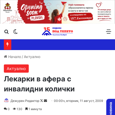
Търсене ...
Switch skin
М
Начало
/
Актуално
Актуално
Лекарки в афера с
инвалидни колички
Дежурен Редактор
F
S
00:00ч, вторник, 11 август, 2009
o
e
0
130
1 минута
l
n