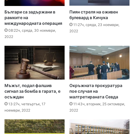
Българи са задържани в
Пиян стреля на оживен
рамките на
булевард в Кичука
международната операция
11:27ч, сряда, 23 ноември,
08:22ч, сряда, 30 ноември,
2022
2022
Мъжът, подал фалшив
Окръжната прокуратура
сигнал за бомба в гарата, е
пое случая на
осъждан
малтретираната Севда
13:27ч, четвъртък, 17
11:43ч, вторник, 25 октомври,
ноември, 2022
2022