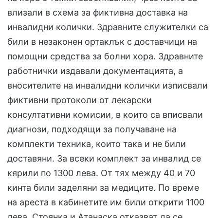
влизали в схема за фиктивна доставка на
инвалидни колички. Здравните служителки са
били в незаконен ортаклък с доставчици на
помощни средства за болни хора. Здравните
работнички издавали документацията, а
вносителите на инвалидни колички изписвали
фиктивни протоколи от лекарски
консултативни комисии, в които са вписвали
диагнози, подходящи за получаване на
комплекти техника, които така и не били
доставяни. За всеки комплект за инвалид се
кярили по 1300 лева. От тях между 40 и 70
кинта били заделяни за медиците. По време
на ареста в кабинетите им били открити 1100
лева. Стоянка и Атанаска отказват да се