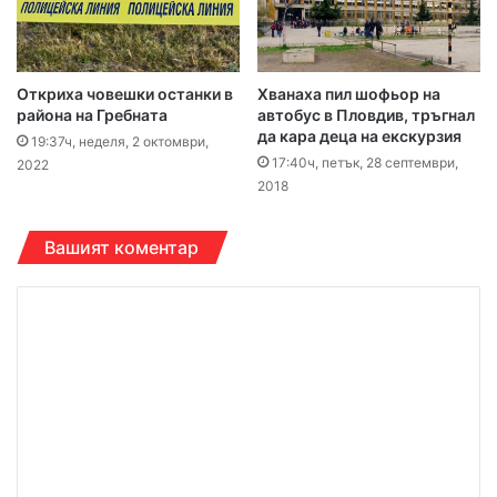
Откриха човешки останки в
Хванаха пил шофьор на
района на Гребната
автобус в Пловдив, тръгнал
да кара деца на екскурзия
19:37ч, неделя, 2 октомври,
17:40ч, петък, 28 септември,
2022
2018
Вашият коментар
К
о
м
е
н
т