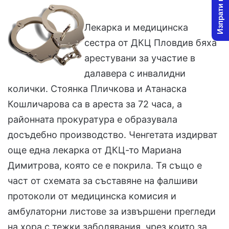
Изпрати новина
l
d
o
a
Лекарка и медицинска
w
n
сестра от ДКЦ Пловдив бяха
o
e
арестувани за участие в
n
m
X
a
далавера с инвалидни
i
колички. Стоянка Пличкова и Атанаска
l
Кошличарова са в ареста за 72 часа, а
районната прокуратура е образувала
досъдебно производство. Ченгетата издирват
още една лекарка от ДКЦ-то Мариана
Димитрова, която се е покрила. Тя също е
част от схемата за съставяне на фалшиви
протоколи от медицинска комисия и
амбулаторни листове за извършени прегледи
на хора с тежки заболявания, чрез които за