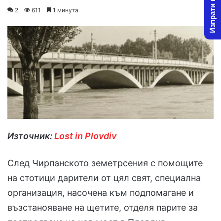
Изпрати новина
on
an
2
611
1 минута
X
email
Източник:
Lost in Plovdiv
След Чирпанското земетрсения с помощите
на стотици дарители от цял свят, специална
организация, насочена към подпомагане и
възстанояване на щетите, отделя парите за