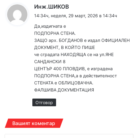
к
Инж.ШИКОВ
а
14:34ч, неделя, 29 март, 2026 в 14:34ч
з
Да,издигната е
а
ПОДПОРНА СТЕНА.
:
ЗАЩО арх. БОГДАНОВ е издал ОФИЦИАЛЕН
ДОКУМЕНТ, В КОЙТО ПИШЕ
че сградата НАХОДЯЩА се на ул.ЯНЕ
САНДАНСКИ 8
ЦЕНТЪР 400 ПЛОВДИВ, е изградена
ПОДПОРНА СТЕНА,а в действителност
СТЕНАТА е ОБЛИЦОВАЧНА.
ФАЛШИВА ДОКУМЕНТАЦИЯ
Отговор
Вашият коментар