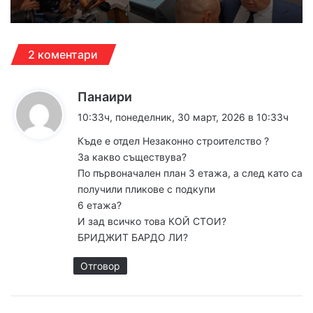
2 коментари
к
Панаири
а
10:33ч, понеделник, 30 март, 2026 в 10:33ч
з
Къде е отдел Незаконно строителство ?
а
За какво съществува?
:
По първоначален план 3 етажа, а след като са
получили пликове с подкупи
6 етажа?
И зад всичко това КОЙ СТОИ?
БРИДЖИТ БАРДО ЛИ?
Отговор