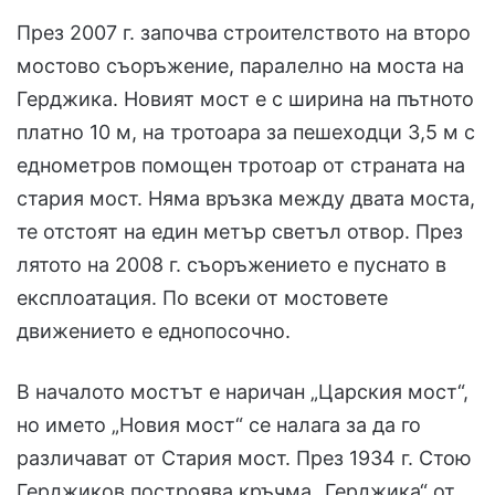
През 2007 г. започва строителството на второ
мостово съоръжение, паралелно на моста на
Герджика. Новият мост е с ширина на пътното
платно 10 м, на тротоара за пешеходци 3,5 м с
еднометров помощен тротоар от страната на
стария мост. Няма връзка между двата моста,
те отстоят на един метър светъл отвор. През
лятото на 2008 г. съоръжението е пуснато в
експлоатация. По всеки от мостовете
движението е еднопосочно.
В началото мостът е наричан „Царския мост“,
но името „Новия мост“ се налага за да го
различават от Стария мост. През 1934 г. Стою
Герджиков построява кръчма „Герджика“ от