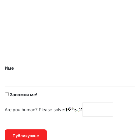
К
о
м
е
н
т
а
р
Име
:
*
Запомни ме!
Are you human? Please solve: