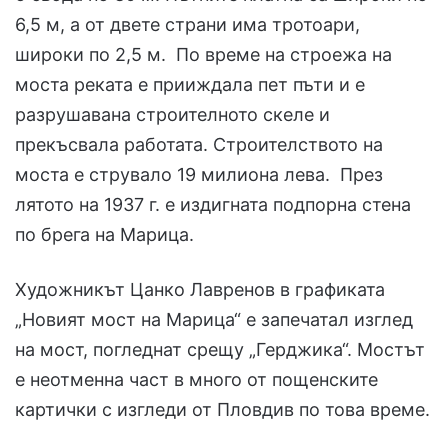
6,5 м, а от двете страни има тротоари,
широки по 2,5 м. По време на строежа на
моста реката е прииждала пет пъти и е
разрушавана строителното скеле и
прекъсвала работата. Строителството на
моста е струвало 19 милиона лева. През
лятото на 1937 г. е издигната подпорна стена
по брега на Марица.
Художникът Цанко Лавренов в графиката
„Новият мост на Марица“ е запечатал изглед
на мост, погледнат срещу „Герджика“. Мостът
е неотменна част в много от пощенските
картички с изгледи от Пловдив по това време.