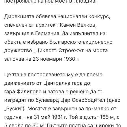
построяване на нов мост в Пловдив.
Дирекцията обявява национален конкурс,
спечелен от архитект Камен Велков,
завършил в Германия. За изпълнител на
обекта е избрано Българското акционерно
дружество „Циклоп“. Строежът на моста
започва на 23 ноември 1930 г.
Целта на построяването му е да поеме
движението от Централна гара до
гара Филипово и затова е решено да го
изградят по булевард Цар Освободител (днес
„Руски“). Мостът е завършен за по-малко от
година – на 31 май 1931 г. Той е дълъг 165 м, с
5 свода по 30 м. Пътните платна са широки по