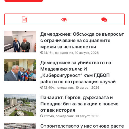
Демерджиев: Обсъжда се въпросът
с ограничаване на социалните
мрежи за непълнолетни
14:16ч, понеделник, 10 август, 2026
Демерджиев за убийството на
Младежкия хълм: И
„Киберсигурност“ към ГДБОП
работи по потресаващия случай
12:40ч, понеделник, 10 август, 2026
Панаирът, Гергов, държавата и
Пловдив: битка за акции с повече
от век история
12:24ч, понеделник, 10 август, 2026
Строителството у нас отново расте