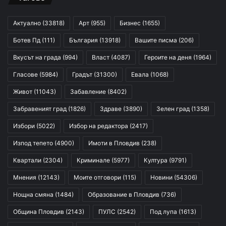
Актуално
(33818)
Арт
(955)
Бизнес
(1655)
Ботев Пд
(111)
България
(13918)
Вашите писма
(206)
Вкусът на града
(994)
Власт
(4087)
Героите на деня
(1964)
Гласове
(5984)
Градът
(31300)
Евала
(1068)
Живот
(11043)
Забавление
(8402)
Забравеният град
(1826)
Здраве
(3890)
Зелен град
(1358)
Избори
(5022)
Избор на редактора
(2417)
Изпод тепето
(4900)
Имоти в Пловдив
(238)
Квартали
(2304)
Криминале
(5977)
Култура
(9791)
Мнения
(12143)
Моите отговори
(115)
Новини
(54306)
Нощна смяна
(1484)
Образование в Пловдив
(736)
Община Пловдив
(2143)
ПУЛС
(2542)
Под лупа
(1613)