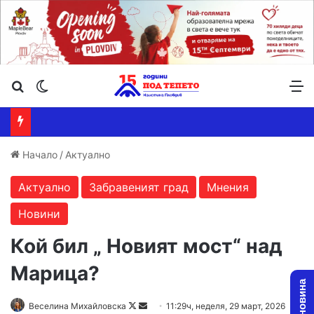
Търсене ...
Switch skin
М
Начало
/
Актуално
Актуално
Забравеният град
Мнения
Новини
Кой бил „ Новият мост“ над
Марица?
Follow
Send
Веселина Михайловска
11:29ч, неделя, 29 март, 2026