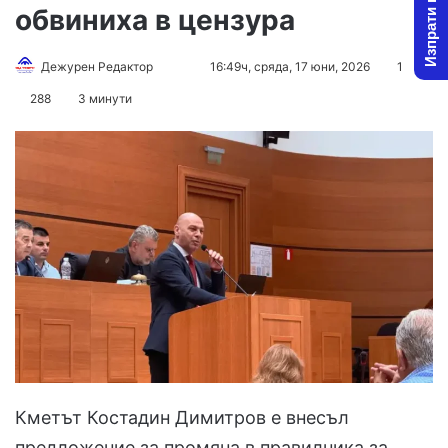
Изпрати новина
обвиниха в цензура
Follow
Send
Дежурен Редактор
16:49ч, сряда, 17 юни, 2026
1
on
an
288
3 минути
X
email
Кметът Костадин Димитров е внесъл
предложение за промяна в правилника за