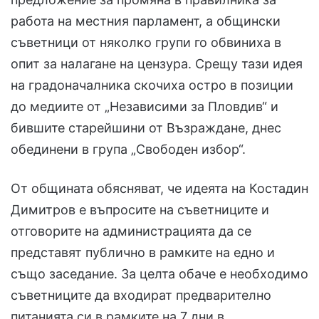
работа на местния парламент, а общински
съветници от няколко групи го обвиниха в
опит за налагане на цензура. Срещу тази идея
на градоначалника скочиха остро в позиции
до медиите от „Независими за Пловдив“ и
бившите старейшини от Възраждане, днес
обединени в група „Свободен избор“.
От общината обясняват, че идеята на Костадин
Димитров е въпросите на съветниците и
отговорите на администрацията да се
представят публично в рамките на едно и
също заседание. За целта обаче е необходимо
съветниците да входират предварително
питанията си в рамките на 7 дни в