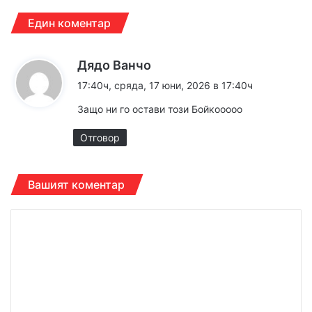
Един коментар
к
Дядо Ванчо
а
17:40ч, сряда, 17 юни, 2026 в 17:40ч
з
Защо ни го остави този Бойкооооо
а
:
Отговор
Вашият коментар
К
о
м
е
н