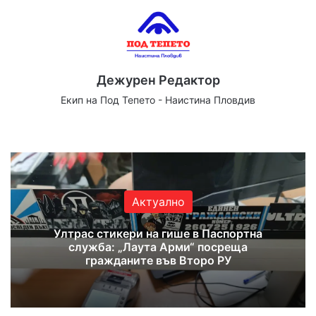
Дежурен Редактор
Екип на Под Тепето - Наистина Пловдив
Website
Facebook
X
YouTube
Instagram
Актуално
Ултрас стикери на гише в Паспортна
служба: „Лаута Арми“ посреща
гражданите във Второ РУ