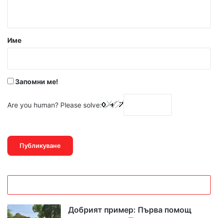
т
а
р
Име
:
*
Запомни ме!
Are you human? Please solve:
Добрият пример: Първа помощ