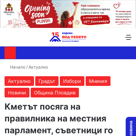
Търсене ...
Switch skin
М
Начало
/
Актуално
Актуално
Градът
Избори
Мнения
Новини
Община Пловдив
Кметът посяга на
правилника на местния
парламент, съветници го