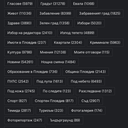
Гласове
(5979)
Градът
(31278)
Евала
(1068)
Живот
(11036)
Забавление
(8399)
Забравеният град
(1825)
Здраве
(3890)
Зелен град
(1358)
Избори
(5020)
Избор на редактора
(2410)
Изпод тепето
(4899)
Имоти в Пловдив
(237)
Квартали
(2304)
Криминале
(5963)
Култура
(9786)
Мнения
(12138)
Моите отговори
(115)
Новини
(54261)
Нощна смяна
(1484)
Образование в Пловдив
(736)
Община Пловдив
(2143)
ПУЛС
(2542)
Под лупа
(1613)
Под небето
(6493)
Под ножа
(2745)
По следите
(123)
Разследване
(1312)
Спорт
(827)
Спортен Пловдив
(817)
Съд
(2907)
Темида
(2817)
Туризъм
(323)
Фотогалерия
(174)
Фоторепортаж
(247)
Ъндърграунд
(89)