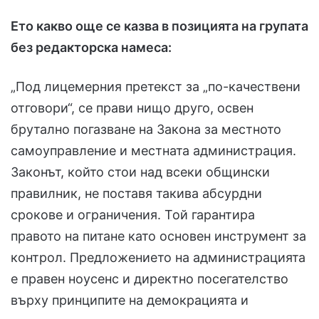
Ето какво още се казва в позицията на групата
без редакторска намеса:
„Под лицемерния претекст за „по-качествени
отговори“, се прави нищо друго, освен
брутално погазване на Закона за местното
самоуправление и местната администрация.
Законът, който стои над всеки общински
правилник, не поставя такива абсурдни
срокове и ограничения. Той гарантира
правото на питане като основен инструмент за
контрол. Предложението на администрацията
е правен ноусенс и директно посегателство
върху принципите на демокрацията и