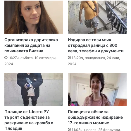
Организираха дарителска
Издирва се този мъж,
кампания за децата на
откраднал раница с 800
починалата Биляна
лева, телефон и документи
16:27ч, събота, 19 октомври,
13:20ч, понеделник, 24 юни,
2024
2024
Полицаи от Шесто РУ
Полицията обяви за
търсят съдействие за
общодържавно издирване
разкриване на кражба в
17-годишно момиче
Пловдив
11:08ч, неделя, 25 февруари,