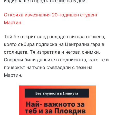
издирваше в продължение на 5 дни.
Откриха изчезналия 20-годишен студент
Мартин
Той бе открит след подаден сигнал от жена,
която събира подписка на Централна гара в
столицата. Тя изпратила и негови снимки.
Сверени били данните в подписката, като те и
почеркът напълно съвпадали с тези на
Мартин.