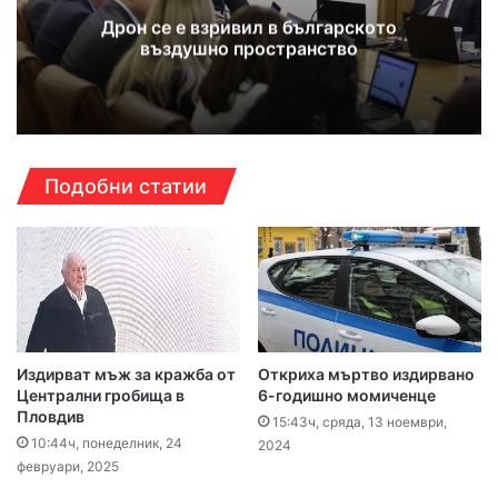
Дрон се е взривил в българското
въздушно пространство
Подобни статии
Издирват мъж за кражба от
Откриха мъртво издирвано
Централни гробища в
6-годишно момиченце
Пловдив
15:43ч, сряда, 13 ноември,
10:44ч, понеделник, 24
2024
февруари, 2025