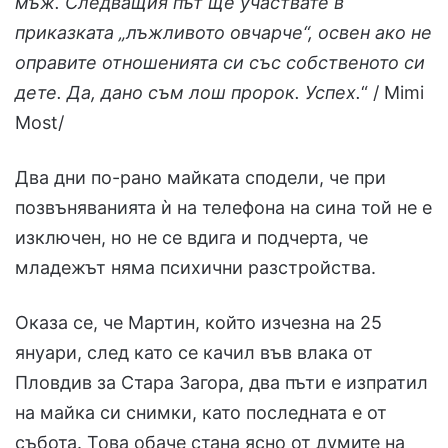
мъж. Следващия път ще участвате в
приказката „лъжливото овчарче“, освен ако не
оправите отношенията си със собственото си
дете. Да, дано съм лош пророк. Успех.
“ / Mimi
Most/
Два дни по-рано майката сподели, че при
позвъняванията ѝ на телефона на сина той не е
изключен, но не се вдига и подчерта, че
младежът няма психични разстройства.
Оказа се, че Мартин, който изчезна на 25
януари, след като се качил във влака от
Пловдив за Стара Загора, два пъти е изпратил
на майка си снимки, като последната е от
събота. Това обаче стана ясно от думите на