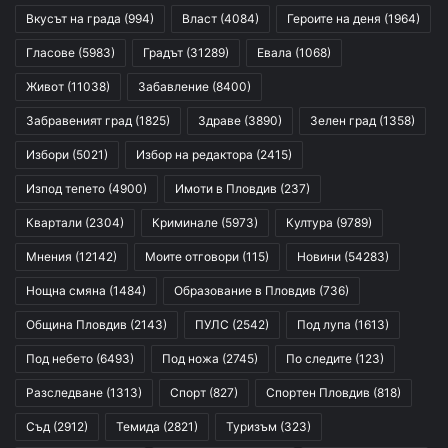
Вкусът на града
(994)
Власт
(4084)
Героите на деня
(1964)
Гласове
(5983)
Градът
(31289)
Евала
(1068)
Живот
(11038)
Забавление
(8400)
Забравеният град
(1825)
Здраве
(3890)
Зелен град
(1358)
Избори
(5021)
Избор на редактора
(2415)
Изпод тепето
(4900)
Имоти в Пловдив
(237)
Квартали
(2304)
Криминале
(5973)
Култура
(9789)
Мнения
(12142)
Моите отговори
(115)
Новини
(54283)
Нощна смяна
(1484)
Образование в Пловдив
(736)
Община Пловдив
(2143)
ПУЛС
(2542)
Под лупа
(1613)
Под небето
(6493)
Под ножа
(2745)
По следите
(123)
Разследване
(1313)
Спорт
(827)
Спортен Пловдив
(818)
Съд
(2912)
Темида
(2821)
Туризъм
(323)