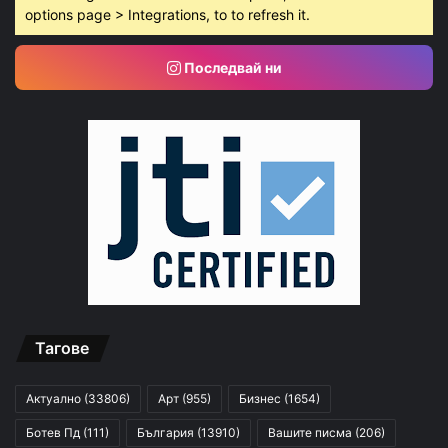
options page > Integrations, to to refresh it.
Последвай ни
Тагове
Актуално
(33806)
Арт
(955)
Бизнес
(1654)
Ботев Пд
(111)
България
(13910)
Вашите писма
(206)