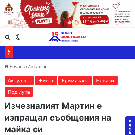
Търсене ...
Switch skin
М
Начало
/
Актуално
Актуално
Живот
Криминале
Новини
Под лупа
Изчезналият Мартин е
изпращал съобщения на
майка си