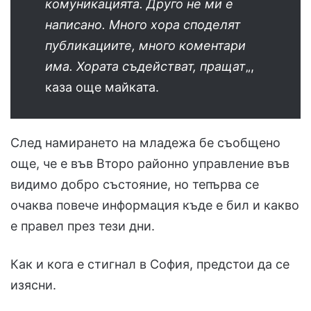
комуникацията. Друго не ми е
написано. Много хора споделят
публикациите, много коментари
има. Хората съдействат, пращат
„,
каза още майката.
След намирането на младежа бе съобщено
още, че е във Второ районно управление във
видимо добро състояние, но тепърва се
очаква повече информация къде е бил и какво
е правел през тези дни.
Как и кога е стигнал в София, предстои да се
изясни.