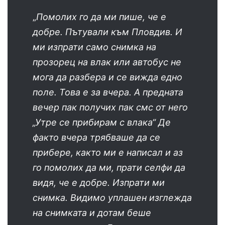
„
Помолих го да ми пише, че е
добре. Пътували към Пловдив. И
ми изпрати само снимка на
прозорец на влак или автобус не
мога да разбера и се вижда едно
поле. Това е за вчера. А предната
вечер пак получих пак смс от него
„Утре се прибирам с влака“ Де
факто вчера трябваше да се
прибере, както ми е написал и аз
го помолих да ми, прати селфи да
видя, че е добре. Изпрати ми
снимка. Видимо уплашен изглежда
на снимката и дотам беше