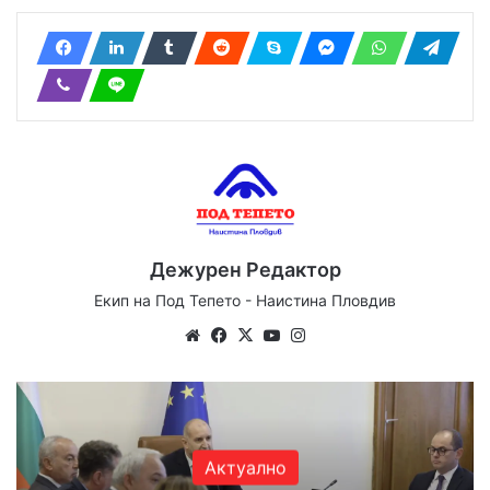
Дежурен Редактор
Екип на Под Тепето - Наистина Пловдив
Website
Facebook
X
YouTube
Instagram
Актуално