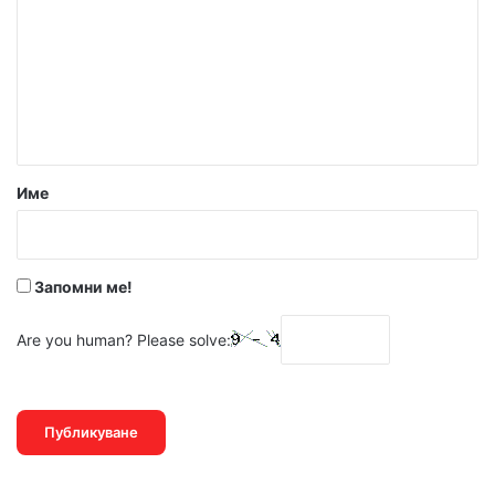
м
е
н
т
а
р
Име
:
*
Запомни ме!
Are you human? Please solve: