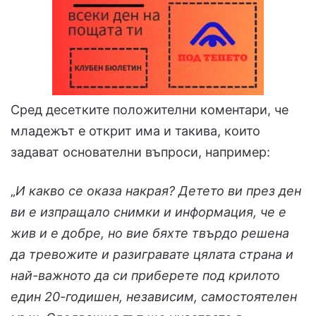
Сред десетките положителни коментари, че
младежът е открит има и такива, които
задават основателни въпроси, например:
„
И какво се оказа накрая? Детето ви през ден
ви е изпращало снимки и информация, че е
жив и е добре, но вие бяхте твърдо решена
да тревожите и разигравате цялата страна и
най-важното да си приберете под крилото
един 20-годишен, независим, самостоятелен