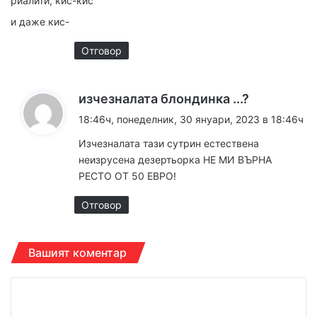
риалити, кис-кис
и даже кис-
Отговор
к
изчезналата блондинка ...?
а
18:46ч, понеделник, 30 януари, 2023 в 18:46ч
з
Изчезналата тази сутрин естествена
а
неизрусена дезертьорка НЕ МИ ВЪРНА
:
РЕСТО ОТ 50 ЕВРО!
Отговор
Вашият коментар
К
о