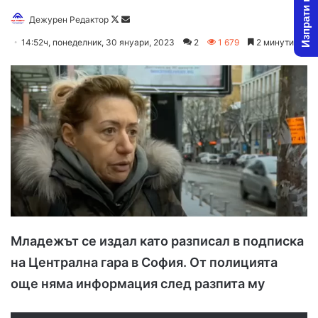
Изпрати новина
Follow
Send
Дежурен Редактор
on
an
14:52ч, понеделник, 30 януари, 2023
2
1 679
2 минути
X
email
Младежът се издал като разписал в подписка
на Централна гара в София. От полицията
още няма информация след разпита му