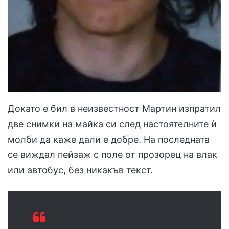
Докато е бил в неизвестност Мартин изпратил
две снимки на майка си след настоятелните ѝ
молби да каже дали е добре. На последната
се виждал пейзаж с поле от прозорец на влак
или автобус, без никакъв текст.