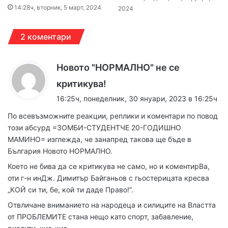
14:28ч, вторник, 5 март, 2024
2024
2 коментари
Новото "НОРМАЛНО" не се
к
критикува!
а
16:25ч, понеделник, 30 януари, 2023 в 16:25ч
з
По всевъзможните реакции, реплики и коментари по повод
а
този абсурд =ЗОМБИ-СТУДЕНТЧЕ 20-ГОДИШНО
:
МАМИНО= изглежда, че занапред такова ще бъде в
България Новото НОРМАЛНО.
Което не бива да се критикува не само, но и коментирВа,
оти г-н инДж. Димитър Байганьов с гьостерицата кресва
„КОЙ си ти, бе, кой ти даде Право!“.
Отвличане вниманието на народеца и силиците на Властта
от ПРОБЛЕМИТЕ стана нещо като спорт, забавление,