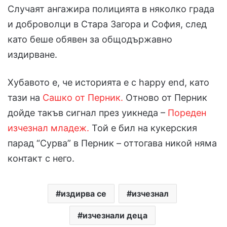
Случаят ангажира полицията в няколко града
и доброволци в Стара Загора и София, след
като беше обявен за общодържавно
издирване.
Хубавото е, че историята е с happy end, като
тази на
Сашко от Перник.
Отново от Перник
дойде такъв сигнал през уикнеда –
Пореден
изчезнал младеж.
Той е бил на кукерския
парад “Сурва” в Перник – оттогава никой няма
контакт с него.
издирва се
изчезнал
изчезнали деца