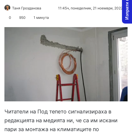
Изпрати новина
Follow
Send
Таня Грозданова
11:45ч, понеделник, 21 ноември, 2022
on
an
0
950
1 минута
X
email
Читатели на Под тепето сигнализираха в
редакцията на медията ни, че са им искани
пари за монтажа на климатиците по