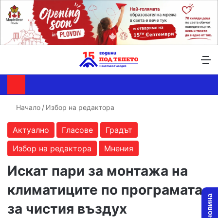
Търсене ...
Switch skin
М
Начало
/
Избор на редактора
Актуално
Гласове
Градът
Избор на редактора
Мнения
Искат пари за монтажа на
климатиците по програмата
за чистия въздух