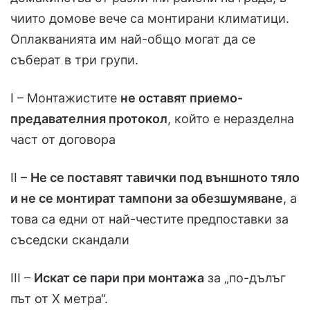
чиито домове вече са монтирани климатици.
Оплакванията им най-общо могат да се
съберат в три групи.
I – Монтажистите
не оставят приемо-
предавателния протокол
, който е неразделна
част от договора
II –
Не се поставят тавички под външното тяло
и не се монтират тампони за обезшумяване
, а
това са едни от най-честите предпоставки за
съседски скандали
III –
Искат се пари при монтажа
за „по-дълъг
път от Х метра“.