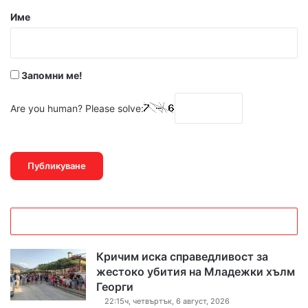
р
Име
:
*
Запомни ме!
Are you human? Please solve:
Кричим иска справедливост за
жестоко убития на Младежки хълм
Георги
22:15ч, четвъртък, 6 август, 2026