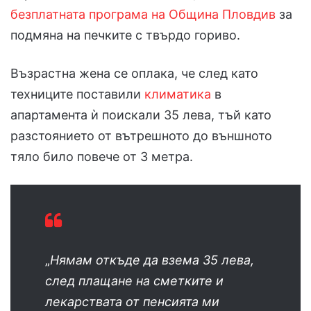
безплатната програма на Община Пловдив
за
подмяна на печките с твърдо гориво.
Възрастна жена се оплака, че след като
техниците поставили
климатика
в
апартамента ѝ поискали 35 лева, тъй като
разстоянието от вътрешното до външното
тяло било повече от 3 метра.
„
Нямам откъде да взема 35 лева,
след плащане на сметките и
лекарствата от пенсията ми