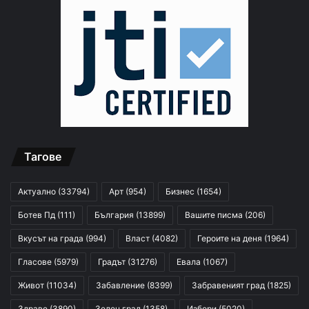
Тагове
Актуално
(33794)
Арт
(954)
Бизнес
(1654)
Ботев Пд
(111)
България
(13899)
Вашите писма
(206)
Вкусът на града
(994)
Власт
(4082)
Героите на деня
(1964)
Гласове
(5979)
Градът
(31276)
Евала
(1067)
Живот
(11034)
Забавление
(8399)
Забравеният град
(1825)
Здраве
(3890)
Зелен град
(1358)
Избори
(5020)