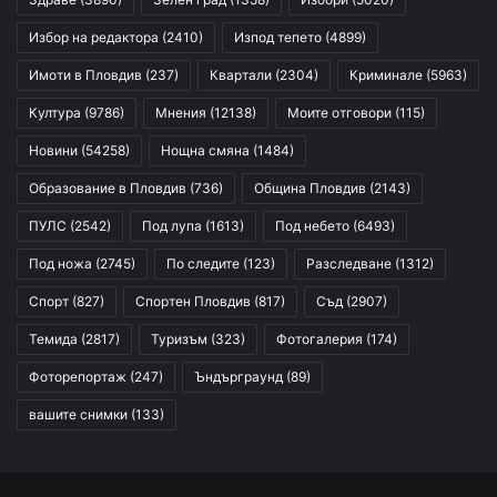
Избор на редактора
(2410)
Изпод тепето
(4899)
Имоти в Пловдив
(237)
Квартали
(2304)
Криминале
(5963)
Култура
(9786)
Мнения
(12138)
Моите отговори
(115)
Новини
(54258)
Нощна смяна
(1484)
Образование в Пловдив
(736)
Община Пловдив
(2143)
ПУЛС
(2542)
Под лупа
(1613)
Под небето
(6493)
Под ножа
(2745)
По следите
(123)
Разследване
(1312)
Спорт
(827)
Спортен Пловдив
(817)
Съд
(2907)
Темида
(2817)
Туризъм
(323)
Фотогалерия
(174)
Фоторепортаж
(247)
Ъндърграунд
(89)
вашите снимки
(133)