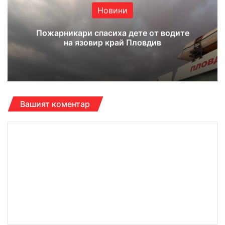
Новини
Пожарникари спасиха дете от водите
на язовир край Пловдив
Вашият коментар
К
о
м
е
н
т
а