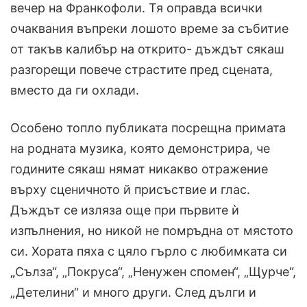
вечер на Франкофоли. Тя оправда всички
очаквания въпреки лошото време за събитие
от такъв калибър на открито- дъждът сякаш
разгорещи повече страстите пред сцената,
вместо да ги охлади.
Особено топло публиката посрещна примата
на родната музика, която демонстрира, че
годините сякаш нямат никакво отражение
върху сценичното й присъствие и глас.
Дъждът се изляза още при първите ѝ
изпълнения, но никой не помръдна от мястото
си. Хората пяха с цяло гърло с любимката си
„
Сълза“, „Покруса“, „Ненужен спомен“, „Щурче“,
„Детелини“ и много други. След дълги и