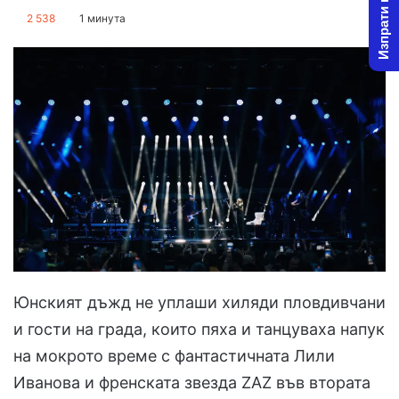
Изпрати новина
on
an
2 538
1 минута
X
email
Юнският дъжд не уплаши хиляди пловдивчани
и гости на града, които пяха и танцуваха напук
на мокрото време с фантастичната Лили
Иванова и френската звезда ZAZ във втората