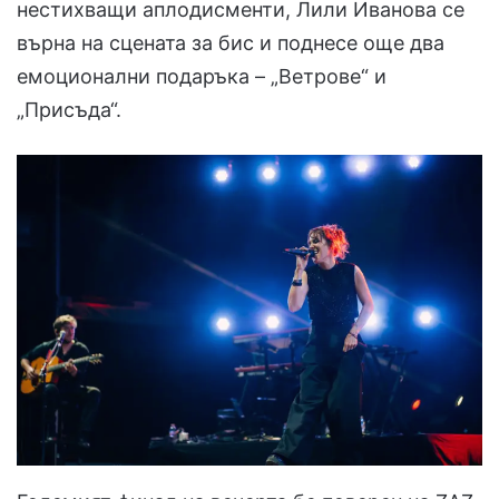
нестихващи аплодисменти, Лили Иванова се
върна на сцената за бис и поднесе още два
емоционални подаръка – „Ветрове“ и
„Присъда“.