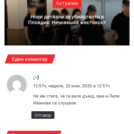
Актуално
Нови детйали за убийството в
Пловдив: Нечовешка жестокост
Един коментар
к
;-)
а
12:57ч, неделя, 22 юни, 2025 в 12:57ч
з
Не им стига, че ги валя дъжд, ами и Лили
а
Иванова са слушали.
:
Отговор