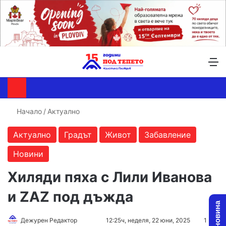
Търсене ...
Switch skin
М
Начало
/
Актуално
Актуално
Градът
Живот
Забавление
Новини
Хиляди пяха с Лили Иванова
и ZAZ под дъжда
Follow
Send
Дежурен Редактор
12:25ч, неделя, 22 юни, 2025
1