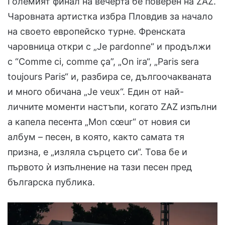
Големият финал на вечерта бе поверен на ZAZ.
Чаровната артистка избра Пловдив за начало
на своето европейско турне. Френската
чаровница откри с „Je pardonne“ и продължи
с “Comme ci, comme ça”, „On ira“, „Paris sera
toujours Paris“ и, разбира се, дългоочакваната
и много обичана „Je veux“. Един от най-
личните моменти настъпи, когато ZAZ изпълни
а капела песента „Mon cœur“ от новия си
албум – песен, в която, както самата тя
призна, е „изляла сърцето си“. Това бе и
първото ѝ изпълнение на тази песен пред
българска публика.