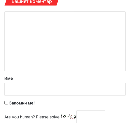
Вашият коментар
К
о
м
е
н
т
а
р
Име
:
*
Запомни ме!
Are you human? Please solve: