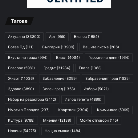
Тагове
Актуално
(33800)
Арт
(955)
Бизнес
(1654)
Ботев Пд
(111)
България
(13909)
Вашите писма
(206)
Вкусът на града
(994)
Власт
(4084)
Героите на деня
(1964)
Гласове
(5981)
Градът
(31284)
Евала
(1068)
Живот
(11036)
Забавление
(8399)
Забравеният град
(1825)
Здраве
(3890)
Зелен град
(1358)
Избори
(5021)
Избор на редактора
(2412)
Изпод тепето
(4899)
Имоти в Пловдив
(237)
Квартали
(2304)
Криминале
(5969)
Култура
(9788)
Мнения
(12139)
Моите отговори
(115)
Новини
(54275)
Нощна смяна
(1484)