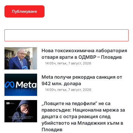
Нова токсикохимична лаборатория
отваря врати в ОДМВР – Пловдив
14:05ч, петък, 7 август, 2026
Meta получи рекордна санкция от
942 млн. долара
14:00ч, петък, 7 август, 2026
„Ловците на педофили“ не са
правосъдие: Национална мрежа за
децата с остра реакция след
убийството на Младежкия хълм в
Пловдив