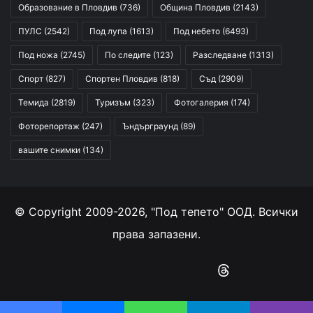
Образование в Пловдив
(736)
Община Пловдив
(2143)
ПУЛС
(2542)
Под лупа
(1613)
Под небето
(6493)
Под ножа
(2745)
По следите
(123)
Разследване
(1313)
Спорт
(827)
Спортен Пловдив
(818)
Съд
(2909)
Темида
(2819)
Туризъм
(323)
Фотогалерия
(174)
Фоторепортаж
(247)
Ъндърграунд
(89)
вашите снимки
(134)
© Copyright 2009-2026, "Под тепето" ООД. Всички
права запазени.
Facebook
YouTube
Instagram
RSS
Threads