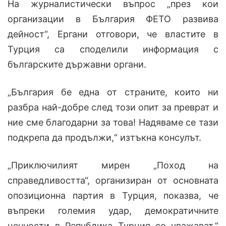
На журналистически въпрос „през кои
организации в България ФЕТО развива
дейност“, Ергани отговори, че властите в
Турция са споделили информация с
българските държавни органи.
„България бе една от страните, които ни
разбра най-добре след този опит за преврат и
ние сме благодарни за това! Надяваме се тази
подкрепа да продължи,“ изтъкна консулът.
„Приключилият мирен „Поход на
справедливостта“, организиран от основната
опозиционна партия в Турция, показва, че
въпреки големия удар, демократичните
ценности в Република Турция се уважават.“