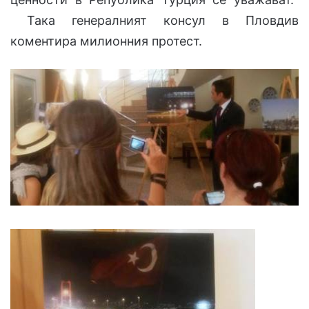
Така генералният консул в Пловдив
коментира милионния протест.