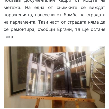
показва документални кадри от нощта на
метежа. На една от снимките се виждат
пораженията, нанесени от бомба на сградата
на парламента. Тази част от сградата няма да
се ремонтира, съобщи Ергани, тя ще остане
така.