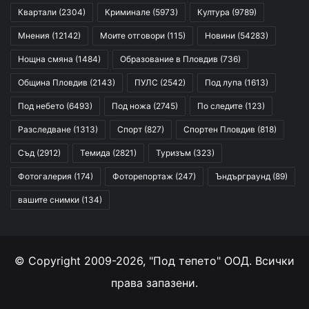
Квартали
(2304)
Криминале
(5973)
Култура
(9789)
Мнения
(12142)
Моите отговори
(115)
Новини
(54283)
Нощна смяна
(1484)
Образование в Пловдив
(736)
Община Пловдив
(2143)
ПУЛС
(2542)
Под лупа
(1613)
Под небето
(6493)
Под ножа
(2745)
По следите
(123)
Разследване
(1313)
Спорт
(827)
Спортен Пловдив
(818)
Съд
(2912)
Темида
(2821)
Туризъм
(323)
Фотогалерия
(174)
Фоторепортаж
(247)
Ъндърграунд
(89)
вашите снимки
(134)
© Copyright 2009-2026, "Под тепето" ООД. Всички
права запазени.