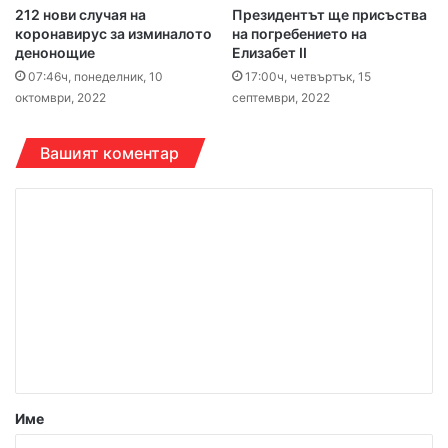
212 нови случая на
Президентът ще присъства
коронавирус за изминалото
на погребението на
денонощие
Елизабет II
07:46ч, понеделник, 10
17:00ч, четвъртък, 15
октомври, 2022
септември, 2022
Вашият коментар
К
о
м
е
н
т
а
р
Име
: