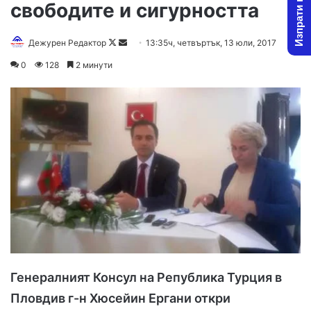
Изпрати новина
свободите и сигурността
Дежурен Редактор
F
S
13:35ч, четвъртък, 13 юли, 2017
o
e
0
128
2 минути
l
n
l
d
o
a
w
n
o
e
n
m
X
a
i
l
Генералният Консул на Република Турция в
Пловдив г-н Хюсейин Ергани откри