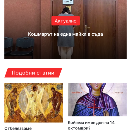
ok
e
m
Актуално
Кошмарът на една майка в съда
Подобни статии
Кой има имен ден на 14
октомври?
Отбелязваме