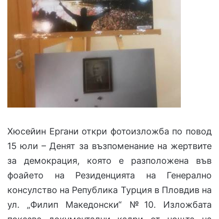
Хюсейин Ергани откри фотоизложба по повод
15 юли – Денят за възпоменание на жертвите
за демокрация, която е разположена във
фоайето на Резиденцията на Генерално
консулство на Република Турция в Пловдив на
ул. „Филип Македонски“ №10. Изложбата