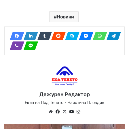
Новини
Дежурен Редактор
Екип на Под Тепето - Наистина Пловдив
We
Fa
X
Yo
Ins
bsi
ce
uT
tag
te
bo
ub
ra