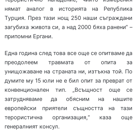
нямат аналог в историята на Република
Турция. През тази нощ 250 наши съграждани
загубиха живота си, а над 2000 бяха ранени“ –
припомни Ергани.
Една година след това все още се опитваме да
преодолеем травмата от опита за
унищожаване на страната ни, изтъкна той. По
думите му 15 юли не е бил опит за преврат от
конвенционален тип. „Всъщност още се
затрудняваме да обясним на нашите
европейски приятели същността на тази
терористична организация,“ каза още
генералният консул.