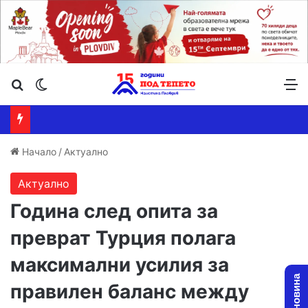
Търсене ...
Switch skin
М
Начало
/
Актуално
Актуално
Година след опита за
преврат Турция полага
максимални усилия за
правилен баланс между