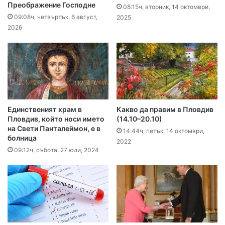
Преображение Господне
08:15ч, вторник, 14 октомври,
09:08ч, четвъртък, 6 август,
2025
2026
Единственият храм в
Какво да правим в Пловдив
Пловдив, който носи името
(14.10–20.10)
на Свети Панталеймон, е в
14:44ч, петък, 14 октомври,
болница
2022
09:12ч, събота, 27 юли, 2024