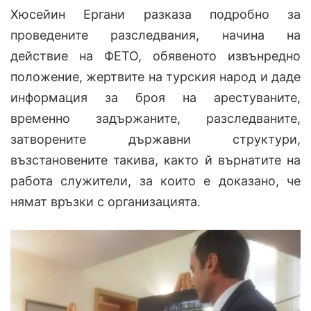
Хюсейин Ергани разказа подробно за
проведените разследвания, начина на
действие на ФЕТО, обявеното извънредно
положение, жертвите на турския народ и даде
информация за броя на арестуваните,
временно задържаните, разследваните,
затворените държавни структури,
възстановените такива, както й върнатите на
работа служители, за които е доказано, че
нямат връзки с организацията.