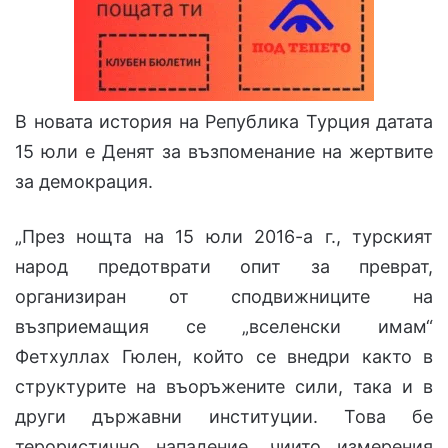
В новата история на Република Турция датата
15 юли е Денят за възпоменание на жертвите
за демокрация.
„През нощта на 15 юли 2016-а г., турският
народ предотврати опит за преврат,
организиран от сподвижниците на
възприемащия се „вселенски имам“
Фетхуллах Гюлен, който се внедри както в
структурите на въоръжените сили, така и в
други държавни институции. Това бе
терористично нападение, чиито измерения