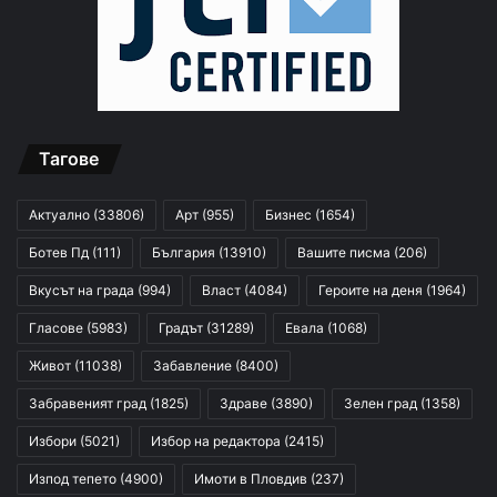
Тагове
Актуално
(33806)
Арт
(955)
Бизнес
(1654)
Ботев Пд
(111)
България
(13910)
Вашите писма
(206)
Вкусът на града
(994)
Власт
(4084)
Героите на деня
(1964)
Гласове
(5983)
Градът
(31289)
Евала
(1068)
Живот
(11038)
Забавление
(8400)
Забравеният град
(1825)
Здраве
(3890)
Зелен град
(1358)
Избори
(5021)
Избор на редактора
(2415)
Изпод тепето
(4900)
Имоти в Пловдив
(237)