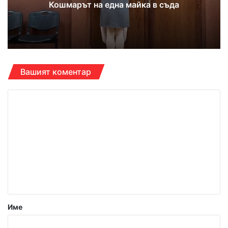
Кошмарът на една майка в съда
Вашият коментар
К
о
м
е
н
т
а
р
Име
: