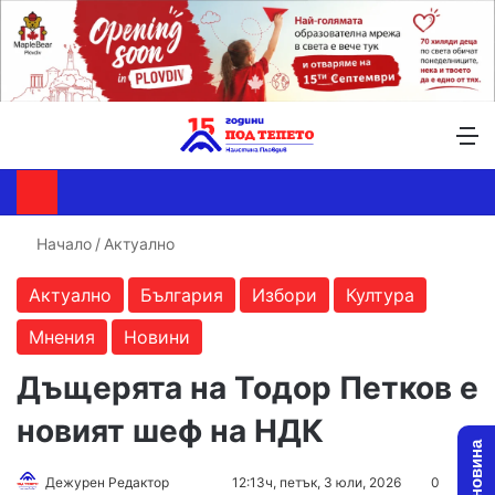
Търсене ...
Switch skin
М
Начало
/
Актуално
Актуално
България
Избори
Култура
Мнения
Новини
Дъщерята на Тодор Петков е
новият шеф на НДК
Follow
Send
Дежурен Редактор
12:13ч, петък, 3 юли, 2026
0