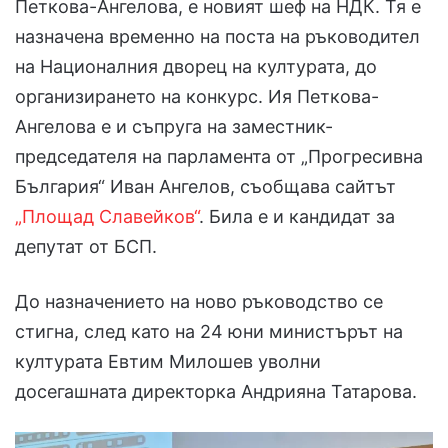
Петкова-Ангелова, е новият шеф на НДК. Тя е
назначена временно на поста на ръководител
на Националния дворец на културата, до
организирането на конкурс. Ия Петкова-
Ангелова е и съпруга на заместник-
председателя на парламента от „Прогресивна
България“ Иван Ангелов, съобщава сайтът
„Площад Славейков“
. Била е и кандидат за
депутат от БСП.
До назначението на ново ръководство се
стигна, след като на 24 юни министърът на
културата Евтим Милошев уволни
досегашната директорка Андрияна Татарова.