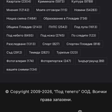
Квартали
(2304)
Криминале
(5973)
Култура
(9789)
Мнения
(12142)
Моите отговори
(115)
Новини
(54283)
Нощна смяна
(1484)
Образование в Пловдив
(736)
Община Пловдив
(2143)
ПУЛС
(2542)
Под лупа
(1613)
Под небето
(6493)
Под ножа
(2745)
По следите
(123)
Разследване
(1313)
Спорт
(827)
Спортен Пловдив
(818)
Съд
(2912)
Темида
(2821)
Туризъм
(323)
Фотогалерия
(174)
Фоторепортаж
(247)
Ъндърграунд
(89)
вашите снимки
(134)
© Copyright 2009-2026, "Под тепето" ООД. Всички
права запазени.
Facebook
YouTube
Instagram
RSS