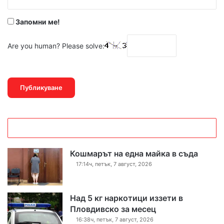
*
Запомни ме!
Are you human? Please solve:
Кошмарът на една майка в съда
17:14ч, петък, 7 август, 2026
Над 5 кг наркотици иззети в
Пловдивско за месец
16:38ч, петък, 7 август, 2026