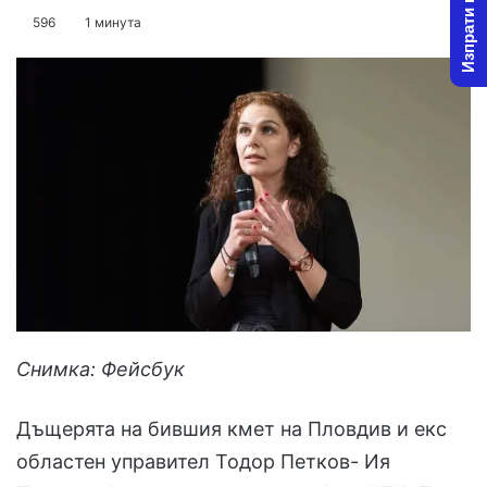
Изпрати новина
on
an
596
1 минута
X
email
Снимка: Фейсбук
Дъщерята на бившия кмет на Пловдив и екс
областен управител Тодор Петков- Ия