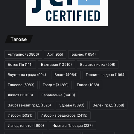
Тагове
Актуално
(33806)
Арт
(955)
Бизнес
(1654)
Ботев Пд
(111)
България
(13910)
Вашите писма
(206)
Вкусът на града
(994)
Власт
(4084)
Героите на деня
(1964)
Гласове
(5983)
Градът
(31289)
Евала
(1068)
Живот
(11038)
Забавление
(8400)
Забравеният град
(1825)
Здраве
(3890)
Зелен град
(1358)
Избори
(5021)
Избор на редактора
(2415)
Изпод тепето
(4900)
Имоти в Пловдив
(237)