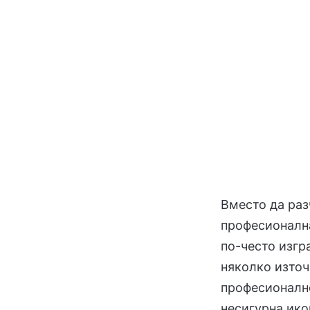
Вместо да раз
професионална
по-често изгр
няколко източ
професионално
несигурна ико