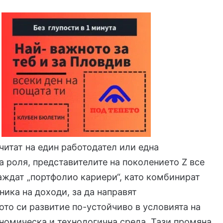
читат на един работодател или една
 роля, представителите на поколението Z все
аждат „портфолио кариери“, като комбинират
ника на доходи, за да направят
то си развитие по-устойчиво в условията на
номическа и технологична среда. Тази промяна