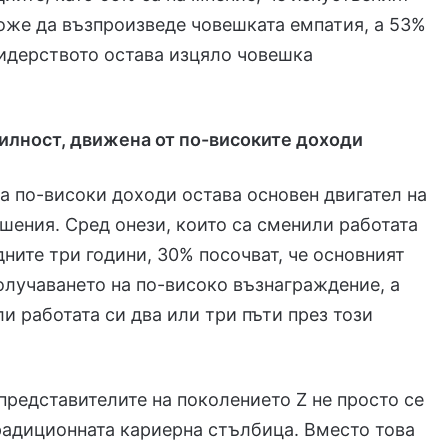
оже да възпроизведе човешката емпатия, а 53%
лидерството остава изцяло човешка
илност, движена от по-високите доходи
а по-високи доходи остава основен двигател на
шения. Сред онези, които са сменили работата
дните три години, 30% посочват, че основният
олучаването на по-високо възнаграждение, а
и работата си два или три пъти през този
представителите на поколението Z не просто се
радиционната кариерна стълбица. Вместо това