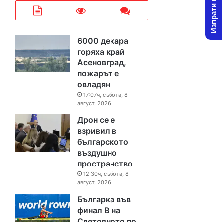
Изпрати новина
6000 декара
горяха край
Асеновград,
пожарът е
овладян
17:07ч, събота, 8
август, 2026
Дрон се е
взривил в
българското
въздушно
пространство
12:30ч, събота, 8
август, 2026
Българка във
финал B на
Световното по