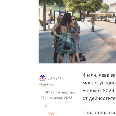
4 млн. лева з
Дежурен
многофункцио
Follow
Send
Редактор
on
an
Бюджет 2024. 
19:12ч, четвъртък,
X
email
21 декември, 2023
от дейностите
2
Това стана яс
1 338