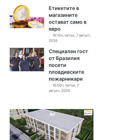
Етикетите в
магазините
остават само в
евро
16:10ч, петък, 7 август,
2026
Специален гост
от Бразилия
посети
пловдивските
пожарникари
16:00ч, петък, 7
август, 2026