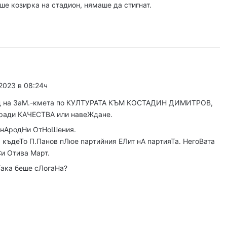
ловдив (07.08– 13.08)
ше козирка на стадион, нямаше да стигнат.
 2026
ите остават само в евро
 2023 в 08:24ч
 2026
ед на ЗаМ.-кмета по КУЛТУРАТА КЪМ КОСТАДИН ДИМИТРОВ,
Специален гост от Бразилия посети пловдивските пожарникари
аради КАЧЕСТВА или навеЖдане.
унАродНи ОтНоШения.
, къдеТо П.Панов пЛюе партийния ЕЛит нА партияТа. НегоВата
и Отива Март.
 2026
„Взели са му 30-те евро, да си хапнат дюнери“. Смразяващи детайли от екзекуцията на Младежкия хълм
Така беше сЛогаНа?
 2026
Нови детйали за убийството в Пловдив: Нечовешка жестокост