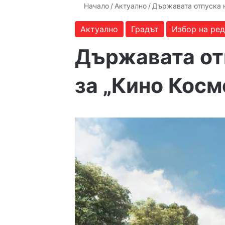
Начало
/
Актуално
/
Държавата отпуска н
Актуално
Градът
Избор на ре
Държавата отп
за „Кино Косм