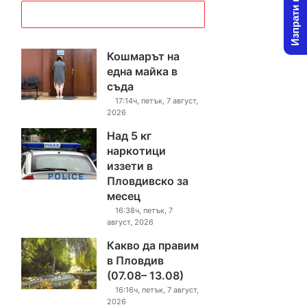
Изпрати новина
Кошмарът на
една майка в
съда
17:14ч, петък, 7 август,
2026
Над 5 кг
наркотици
иззети в
Пловдивско за
месец
16:38ч, петък, 7
август, 2026
Какво да правим
в Пловдив
(07.08– 13.08)
16:16ч, петък, 7 август,
2026