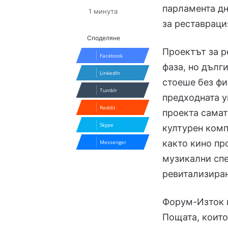
парламента дн
1 минута
за реставраци
Споделяне
Проектът за р
Facebook
фаза, но дълг
LinkedIn
стоеше без фи
Tumblr
предходната у
Reddit
проекта самат
Skype
културен комп
както кино пр
Messenger
музикални спе
ревитализиран
Форум-Изток 
Пощата, които