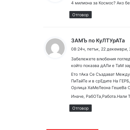
Какво да правим в П
4 милиона за Космос? Ако бе
а
:
Отговор
16:10ч, петък, 7 август,
Етикетите в магазин
к
ЗАМЪ по КуЛТУрАТа
а
08:24ч, петък, 22 декември,
з
16:00ч, петък, 7 август,
Забележете влюбения погл
а
който показва дАЛи е ТаМ з
:
Ето тАка Се Създават Межд
ПиТайТе и в срЕдите На ГЕРБ
Орлица ХаМеЛеона ГешеВа С
15:43ч, петък, 7 август,
Иначе, РабОТа,Работа.Нали 
Отговор
14:38ч, петък, 7 август,