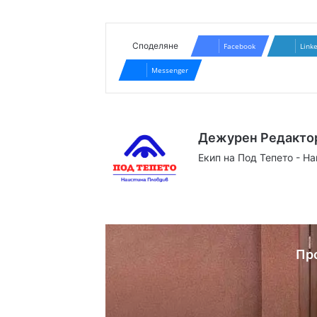
Споделяне
Facebook
Link
Messenger
Дежурен Редакто
Екип на Под Тепето - Н
Website
Facebook
X
YouTube
Instag
Пр