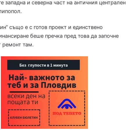
е западна и северна част на античния централен
липопол.
н“ също е с готов проект и единствено
нансиране беше пречка пред това да започне
 ремонт там.