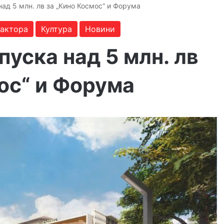
ад 5 млн. лв за „Кино Космос“ и Форума
дактора
Култура
Новини
уска над 5 млн. лв
ос“ и Форума