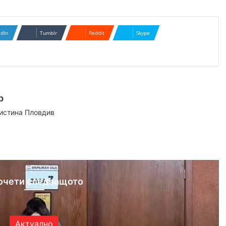
edIn
Tumblr
Reddit
Skype
р
аистина Пловдив
ram
очети следващото
Актуално