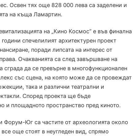
ес. Освен тях още 828 000 лева са заделени и
ята на къща Ламартин.
евитализацията на „Кино Космос“ е във финална
и години спечелилият архитектурен проект
нансиране, поради липсата на интерес от
права. Очакванията са след завършване на
а сграда да се превърне в многофункционален
лекс със сцена, на която може да се провеждат
ожекции, така и различни театрални и
ктакли. Според проекта ще бъде
о и площадното пространство пред киното.
и Форум-Юг са частите от археологията около
 все още стоят в неугледен вид, спрямо