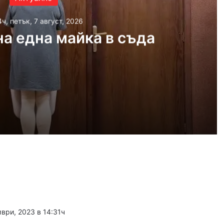
4ч, петък, 7 август, 2026
а една майка в съда
 2026
айка в съда
 2026
иззети в Пловдивско за месец
мври, 2023 в 14:31ч
 2026