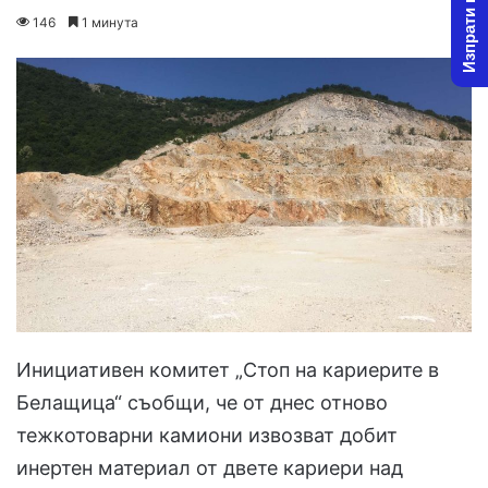
Изпрати новина
o
e
146
1 минута
l
n
l
d
o
a
w
n
o
e
n
m
X
a
i
l
Инициативен комитет „Стоп на кариерите в
Белащица“ съобщи, че от днес отново
тежкотоварни камиони извозват добит
инертен материал от двете кариери над