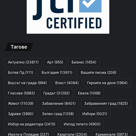
Тагове
Актуално
(33811)
Арт
(955)
Бизнес
(1654)
Ботев Пд
(111)
България
(13911)
Вашите писма
(206)
Вкусът на града
(994)
Власт
(4084)
Героите на деня
(1964)
Гласове
(5983)
Градът
(31292)
Евала
(1068)
Живот
(11039)
Забавление
(8401)
Забравеният град
(1825)
Здраве
(3890)
Зелен град
(1358)
Избори
(5021)
Избор на редактора
(2415)
Изпод тепето
(4900)
Имоти в Пловдив
(237)
Квартали
(2304)
Криминале
(5973)