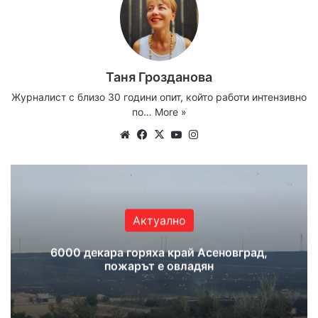
Таня Грозданова
Журналист с близо 30 години опит, който работи интензивно
по…
More »
We
Fa
X
Yo
Ins
bsi
ce
uT
tag
te
bo
ub
ra
ok
e
m
Актуално
6000 декара горяха край Асеновград,
пожарът е овладян