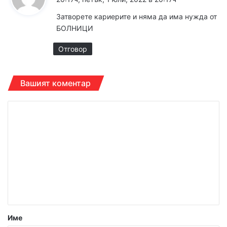
з
Затворете кариерите и няма да има нужда от
а
БОЛНИЦИ
:
Отговор
Вашият коментар
К
о
м
е
н
т
а
р
Име