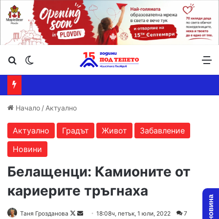
Търсене ...
Switch skin
М
Начало
/
Актуално
Актуално
Градът
Живот
Забавление
Новини
Белащенци: Камионите от
кариерите тръгнаха
Таня Грозданова
F
S
18:08ч, петък, 1 юли, 2022
7