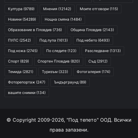
Култура
(9789)
Мнения
(12142)
Моите отговори
(115)
Новини
(54289)
Нощна смяна
(1484)
Образование в Пловдив
(736)
Община Пловдив
(2143)
ПУЛС
(2542)
Под лупа
(1613)
Под небето
(6493)
Под ножа
(2745)
По следите
(123)
Разследване
(1313)
Спорт
(829)
Спортен Пловдив
(820)
Съд
(2912)
Темида
(2821)
Туризъм
(323)
Фотогалерия
(174)
Фоторепортаж
(247)
Ъндърграунд
(89)
вашите снимки
(134)
© Copyright 2009-2026, "Под тепето" ООД. Всички
права запазени.