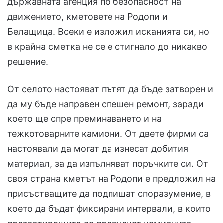
държавната агенция по безопасност на
движението, кметовете на Родопи и
Белащица. Всеки е изложил исканията си, но
в крайна сметка не се е стигнало до никакво
решение.
От селото настояват пътят да бъде затворен и
да му бъде направен спешен ремонт, заради
което ще спре преминаването и на
тежкотоварните камиони. От двете фирми са
настоявали да могат да изнесат добития
материал, за да изпълняват поръчките си. От
своя страна кметът на Родопи е предложил на
присъстващите да подпишат споразумение, в
което да бъдат фиксирани интервали, в които