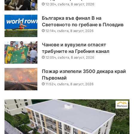
12:30ч, събота, 8 август, 2026
Българка във финал B на
Световното по гребане в Пловдив
12:14ч, събота, 8 август, 2026
Чанове и вувузели огласят
трибуните на Гребния канал
12:05ч, събота, 8 август, 2026
Пожар изпепели 3500 декара край
Първомай
11:52ч, събота, 8 август, 2026