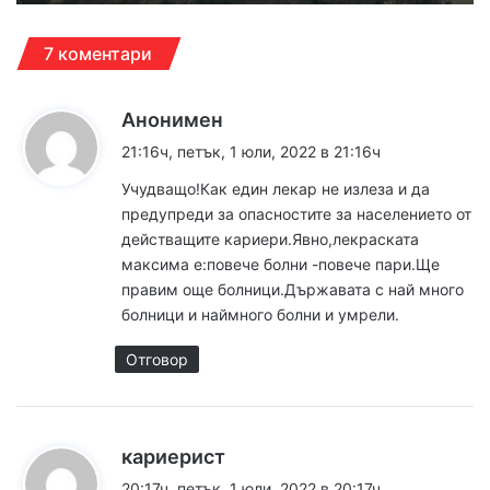
7 коментари
к
Анонимен
а
21:16ч, петък, 1 юли, 2022 в 21:16ч
з
Учудващо!Как един лекар не излеза и да
а
предупреди за опасностите за населението от
:
действащите кариери.Явно,лекраската
максима е:повече болни -повече пари.Ще
правим още болници.Държавата с най много
болници и наймного болни и умрели.
Отговор
к
кариерист
а
20:17ч, петък, 1 юли, 2022 в 20:17ч