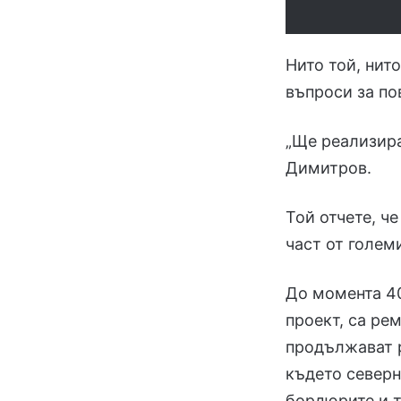
Нито той, нит
въпроси за по
„Ще реализира
Димитров.
Той отчете, ч
част от голем
До момента 40
проект, са рем
продължават р
където северн
бордюрите и т