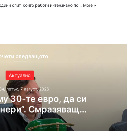
одини опит, който работи интензивно по…
More »
ram
очети следващото
Актуално
3ч, петък, 7 август, 2026
му 30-те евро, да си
нери“. Смразяващи
от екзекуцията на
дежкия хълм