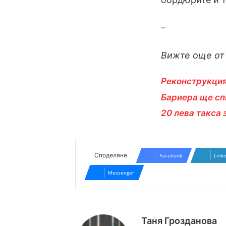
–
Вижте още от 
Реконструкция
Бариера ще сп
20 лева такса 
Споделяне
Facebook
Link
Messenger
Таня Грозданова