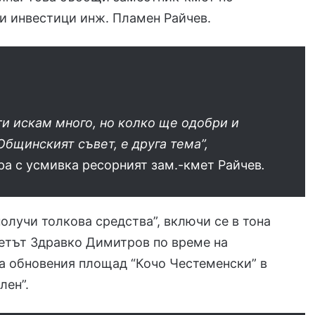
и инвестици инж. Пламен Райчев.
ги искам много, но колко ще одобри и
Общинският съвет, е друга тема”,
а с усмивка ресорният зам.-кмет Райчев
.
получи толкова средства”, включи се в тона
етът Здравко Димитров по време на
а обновения площад “Кочо Честеменски” в
лен”.