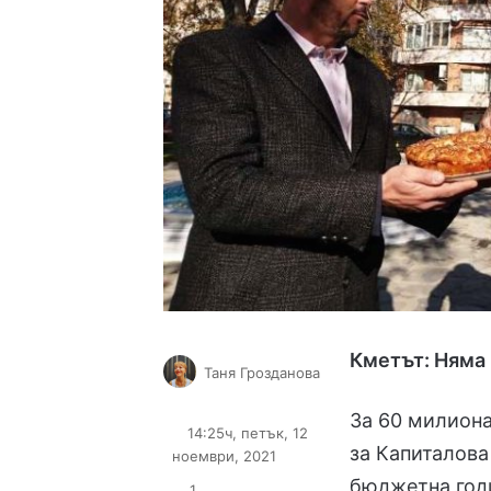
Кметът
:
Няма 
Таня Грозданова
Follow
Send
За 60 милиона
on
an
14:25ч, петък, 12
X
email
за Капиталов
ноември, 2021
бюджетна год
1