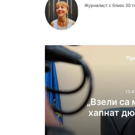
Журналист с близо 30 г
Website
Facebook
X
YouTube
Instag
Пр
15:4
„Взели са 
хапнат дю
детайли 
Мла