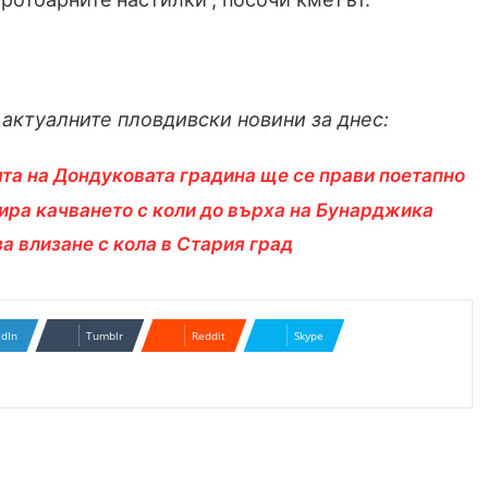
актуалните пловдивски новини за днес:
та на Дондуковата градина ще се прави поетапно
ира качването с коли до върха на Бунарджика
за влизане с кола в Стария град
edIn
Tumblr
Reddit
Skype