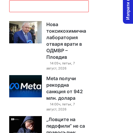
Изпрати новина
Нова
токсикохимична
лаборатория
отваря врати в
ОДМВР –
Пловдив
14:05ч, петък, 7
август, 2026
Meta получи
рекордна
санкция от 942
млн. долара
14:00ч, петък, 7
август, 2026
„Ловците на
педофили“ не са
правосъдие: