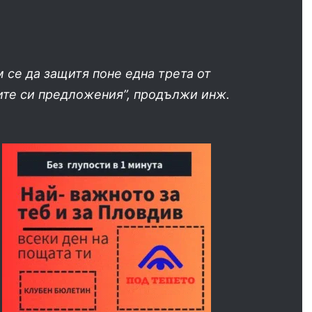
 се да защитя поне една трета от
ите си предложения”, продължи инж.