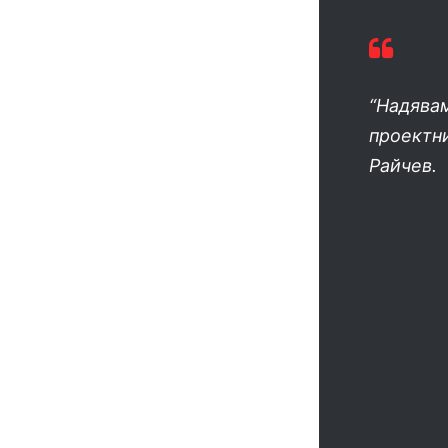
“Надявам
проектн
Райчев.