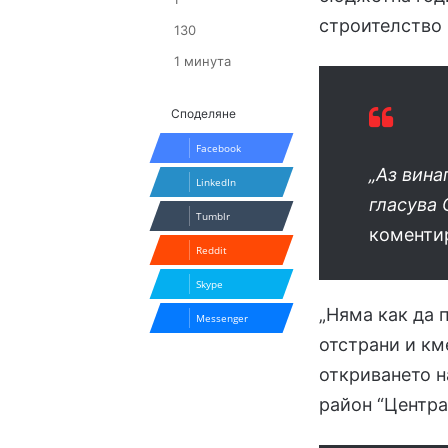
строителство 
130
1 минута
Споделяне
Facebook
„Аз вина
LinkedIn
гласува 
Tumblr
коментир
Reddit
Skype
„Няма как да 
Messenger
отстрани и км
откриването н
район “Центра