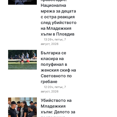
Национална
мрежа за децата
с остра реакция
след убийството
на Младежкия
хълм в Пловдив
13:26ч, петък, 7
август, 2026
Българка се
класира на
полуфинал в
женския скиф на
Световното по
гребане
12:20ч, петък, 7
август, 2026
Убийството на
Младежкия
хълм: Делото за