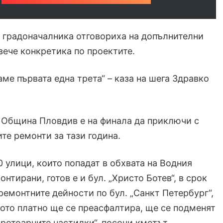
о градоначалника отговориха на допълнителни
вече конкретика по проектите.
ме първата една трета“ – каза на шега Здравко
е Община Пловдив е на финала да приключи с
ите ремонти за тази година.
 улици, които попадат в обхвата на Водния
онтирани, готов е и бул. „Христо Ботев“, в срок
емонтните дейности по бул. „Санкт Петербург“,
ото платно ще се преасфалтира, ще се подменят
ротоарните настилки“, посочи кметът.