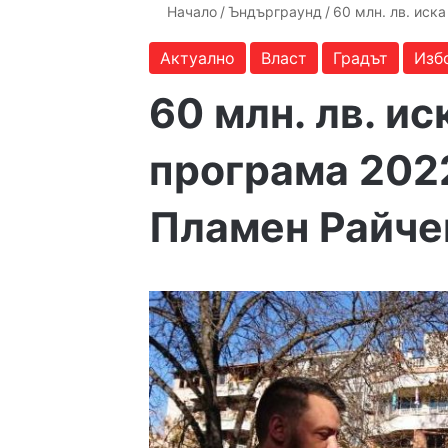
Начало
/
Ъндърграунд
/
60 млн. лв. иск
Актуално
Власт
Градът
Изб
60 млн. лв. и
програма 202
Пламен Райче