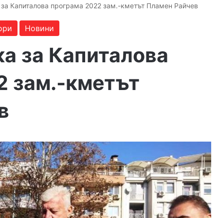
а за Капиталова програма 2022 зам.-кметът Пламен Райчев
ори
Новини
ска за Капиталова
2 зам.-кметът
в