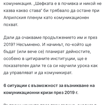
комуникация. „Шефката е в почивка и никой не
казва какво става“ би трябвало да остане при
Априлския пленум като комуникационен
похват.
Дали да очакваме продължението им и през
2019? Несъмнено. И начинът, по-който ще
бъдат (или вече се) планират дейностите,
особено в цитираните институции, ще е
показателен дали те са си научили урока как
да управляват и да комуникират.
6 ситуации с възможност за възникване на
комуникационни кризи през 2019 г.