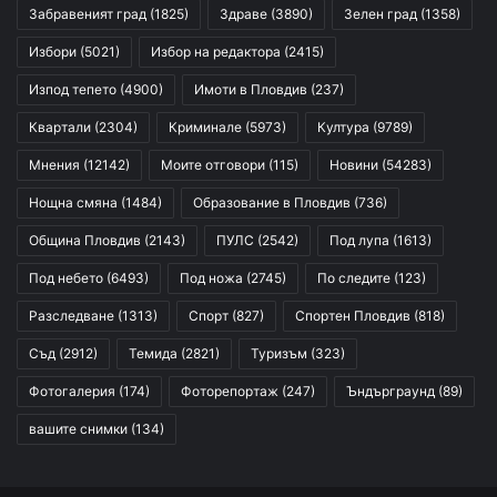
Забравеният град
(1825)
Здраве
(3890)
Зелен град
(1358)
Избори
(5021)
Избор на редактора
(2415)
Изпод тепето
(4900)
Имоти в Пловдив
(237)
Квартали
(2304)
Криминале
(5973)
Култура
(9789)
Мнения
(12142)
Моите отговори
(115)
Новини
(54283)
Нощна смяна
(1484)
Образование в Пловдив
(736)
Община Пловдив
(2143)
ПУЛС
(2542)
Под лупа
(1613)
Под небето
(6493)
Под ножа
(2745)
По следите
(123)
Разследване
(1313)
Спорт
(827)
Спортен Пловдив
(818)
Съд
(2912)
Темида
(2821)
Туризъм
(323)
Фотогалерия
(174)
Фоторепортаж
(247)
Ъндърграунд
(89)
вашите снимки
(134)