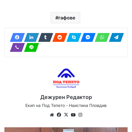
гафове
Дежурен Редактор
Екип на Под Тепето - Наистина Пловдив
We
Fa
X
Yo
Ins
bsi
ce
uT
tag
te
bo
ub
ra