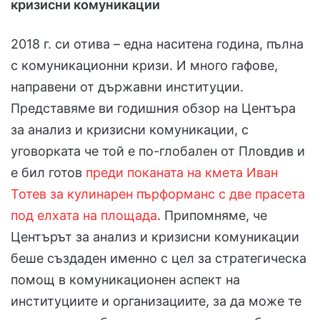
кризисни комуникации
2018 г. си отива – една наситена година, пълна
с комуникационни кризи. И много гафове,
направени от държавни институции.
Представяме ви годишния обзор на Центъра
за анализ и кризисни комуникации, с
уговорката че той е по-глобален от Пловдив и
е бил готов
преди поканата на кмета Иван
Тотев за кулинарен пърформанс с две прасета
под елхата на площада
. Припомняме, че
Центърът за анализ и кризисни комуникации
беше създаден именно с цел за стратегическа
помощ в комуникационен аспект на
институциите и организациите, за да може те