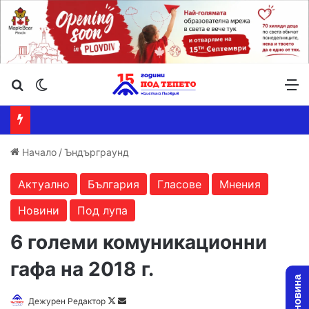
Търсене ...
Switch skin
М
Начало
/
Ъндърграунд
Актуално
България
Гласове
Мнения
Новини
Под лупа
6 големи комуникационни
гафа на 2018 г.
Дежурен Редактор
F
S