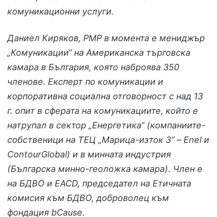
комуникационни услуги.
Даниел Киряков, PMP в момента е мениджър
„Комуникации“ на Американска търговска
камара в България, която наброява 350
членове. Експерт по комуникации и
корпоративна социална отговорност с над 13
г. опит в сферата на комуникациите, който е
натрупал в сектор „Енергетика“ (компаниите-
собственици на ТЕЦ „Марица-изток 3“ – Enel и
ContourGlobal) и в минната индустрия
(Българска минно-геоложка камара). Член е
на БДВО и EACD, председател на Етичната
комисия към БДВО, доброволец към
фондация bCause.