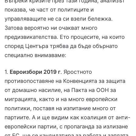
Въпреки кризите през тази година, анализът
показва, че част от политиците и
управляващите не са си взели бележка.
Затова вероятно ни очакват много
предизвикателства. Ето процесите, на които
според Центъра трябва да бъде обърнато
специално внимаваме:
1.
Евроизбори 2019 г
. Яростното
противопоставяне на Конвенцията за защита
от домашно насилие, на Пакта на ООН за
миграцията, както и на много европейски
политики, поставя на изпитание много от
партиите. А и ще видим как коалиция от анти-
европейски партии, с пропаганда за излизане
от ЕС, ще се кандидатира за работа и заплата