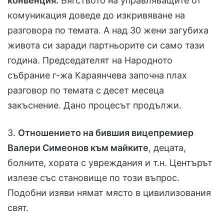
конвенция.
Бягството на управляващите от
комуникация доведе до изкривяване на
разговора по темата. А над 30 жени загубиха
живота си заради партньорите си само тази
година. Председателят на Народното
събрание г-жа Караянчева започна плах
разговор по темата с десет месеца
закъснение. Дано процесът продължи.
3.
Отношението на бившия вицепремиер
Валери Симеонов към майките
, децата,
болните, хората с увреждания и т.н. Центърът
излезе със становище по този въпрос.
Подобни изяви нямат място в цивилизования
свят.