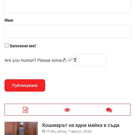
т
а
р
Име
:
*
Запомни ме!
Are you human? Please solve:
Кошмарът на една майка в съда
17:14ч, петък, 7 август, 2026