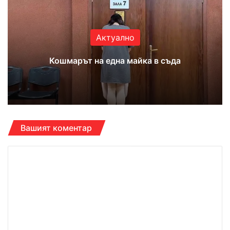
ok
e
m
Актуално
Кошмарът на една майка в съда
Вашият коментар
К
о
м
е
н