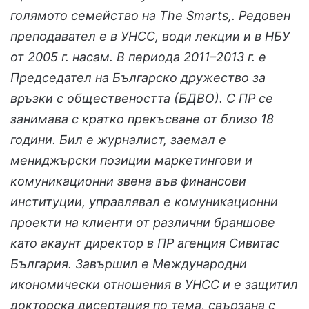
голямото семейство на The Smarts,. Редовен
преподавател е в УНСС, води лекции и в НБУ
от 2005 г. насам. В периода 2011–2013 г. е
Председател на Българско дружество за
връзки с обществеността (БДВО). С ПР се
занимава с кратко прекъсване от близо 18
години. Бил е журналист, заемал е
мениджърски позиции маркетингови и
комуникационни звена във финансови
институции, управлявал е комуникационни
проекти на клиенти от различни браншове
като акаунт директор в ПР агенция Сивитас
България. Завършил е Международни
икономически отношения в УНСС и е защитил
докторска дисертация по тема, свързана с