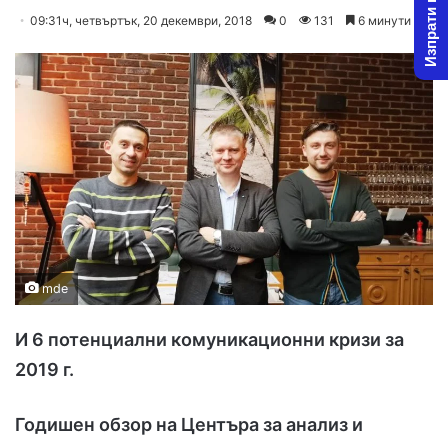
Изпрати новина
o
e
09:31ч, четвъртък, 20 декември, 2018
0
131
6 минути
l
n
l
d
o
a
w
n
o
e
n
m
X
a
i
l
mde
И 6 потенциални комуникационни кризи за
2019 г.
Годишен обзор на Центъра за анализ и