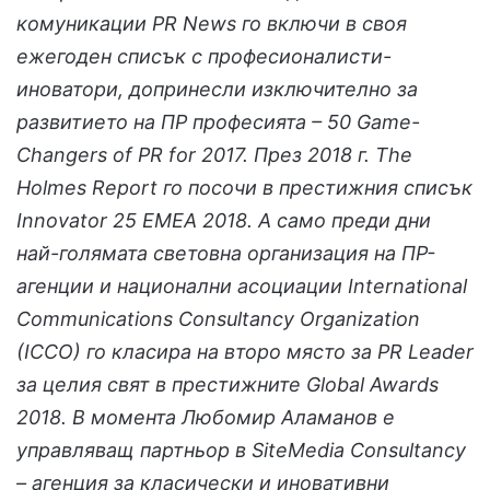
комуникации PR News го включи в своя
ежегоден списък с професионалисти-
иноватори, допринесли изключително за
развитието на ПР професията – 50 Game-
Changers of PR for 2017. През 2018 г. The
Holmes Report го посочи в престижния списък
Innovator 25 EMEA 2018. А само преди дни
най-голямата световна организация на ПР-
агенции и национални асоциации International
Communications Consultancy Organization
(ICCO) го класира на второ място за PR Leader
за целия свят в престижните Global Awards
2018. В момента Любомир Аламанов е
управляващ партньор в SiteMedia Consultancy
– агенция за класически и иновативни