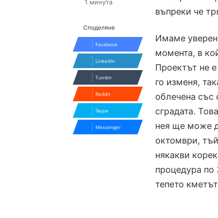
1 минута
въпреки че тр
Споделяне
Имаме уверени
Facebook
момента, в ко
LinkedIn
Проектът не 
Tumblr
го изменя, та
Reddit
облечена със 
сградата. Тов
Skype
нея ще може д
Messenger
октомври, тъй
някакви корек
процедура по 
тепето кметът