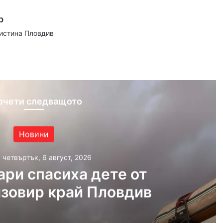
р
аистина Пловдив
ram
очети следващото
Новини
, четвъртък, 6 август, 2026
ри спасиха дете от
язовир край Пловдив