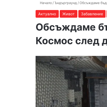
Начало
/
Ъндърграунд
/
Обсъждаме бъде
Актуално
Живот
Забавление
Обсъждаме б
Космос след 