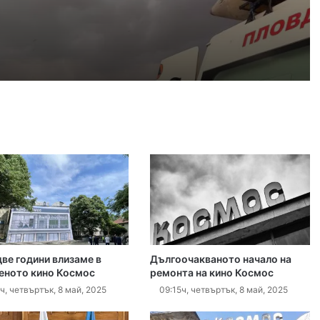
густ, 2026
Пожарникари спасиха дете от водите на язовир край Пловдив
густ, 2026
Кричим иска справедливост за жестоко убития на Младежки хълм Георги
густ, 2026
Убийството на Младежкия хълм: безпрецедентна жестокост от „ловци на педофили“
две години влизаме в
Дългоочакваното начало на
густ, 2026
еното кино Космос
ремонта на кино Космос
Оставиха в ареста мъж, обвинен в отвличането на жена си и детето им
ч, четвъртък, 8 май, 2025
09:15ч, четвъртък, 8 май, 2025