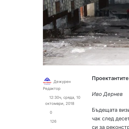
Проектантите 
Дежурен
Follow
Send
Редактор
Иво Дернев
on
an
12:30ч, сряда, 10
X
email
октомври, 2018
Бъдещата виз
0
чак след десе
126
си за реконст