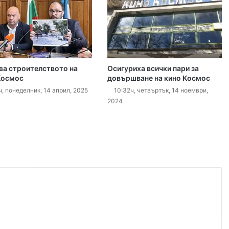
густ, 2026
„Sharenting“ или как с една снимка от плажа излагаме детето си на риск
ва строителството на
Осигуриха всички пари за
густ, 2026
Космос
довършване на кино Космос
Хеликоптер се включи в гасенето на пожара в Пазарджишко
ч, понеделник, 14 април, 2025
10:32ч, четвъртък, 14 ноември,
2024
густ, 2026
Район „Северен“ продължава премахването на изоставени коли
густ, 2026
БХК: След случаите в Пловдив и Банско държавата е длъжна да разследва омразата