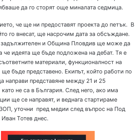
ябваше да го сторят още миналата седмица.
ето, че ще ни предоставят проекта до петък. В
йто го внесат, ще насрочим дата за обсъждане.
е задължителен и Община Пловдив ще може да
ка че идеята ще бъде подложена на дебат. Тя е
съответните материали, функционалност на
а ще бъде представено. Екипът, който работи по
а направи представяне между 21 и 25
 като не са в България. След него, ако има
ции ще се направят, и веднага стартираме
ЗОП, уточни пред медии след въпрос на Под
 Иван Тотев днес.