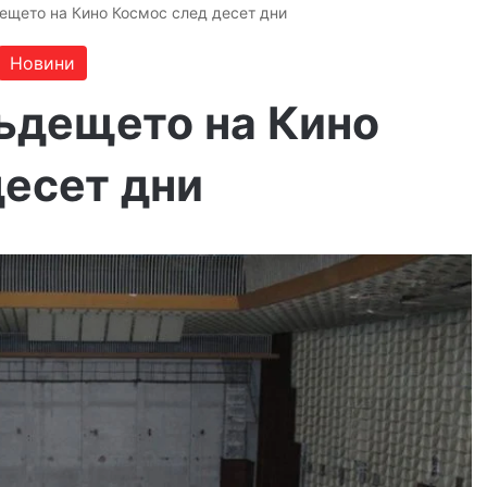
щето на Кино Космос след десет дни
Новини
ъдещето на Кино
десет дни