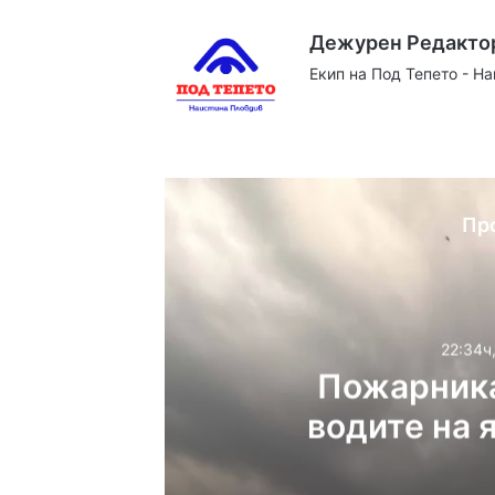
Дежурен Редакто
Екип на Под Тепето - Н
Website
Facebook
X
YouTube
Instag
Пр
22:34ч
Пожарника
водите на 