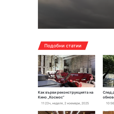
22:34ч, четвъртък, 6 ав
22:15ч, четвъртък, 6 ав
Подобни статии
17:06ч, четвъртък, 6 ав
Как върви реконструкцията на
След 
16:40ч, четвъртък, 6 ав
Кино „Космос“
обнов
11:23ч, неделя, 2 ноември, 2025
10:56