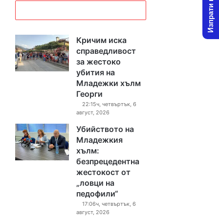
Изпрати новина
Кричим иска
справедливост
за жестоко
убития на
Младежки хълм
Георги
22:15ч, четвъртък, 6
август, 2026
Убийството на
Младежкия
хълм:
безпрецедентна
жестокост от
„ловци на
педофили“
17:06ч, четвъртък, 6
август, 2026