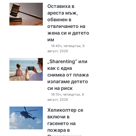
Оставиха в
ареста мъж,
обвинен в
отвличането на
жена си и детето
им
16:40ч, четвъртък, 6
август, 2026
„Sharenting“ или
как с една
снимка от плажа
излагаме детето
си на риск
16:15ч, четвъртък, 6
август, 2026
Хеликоптер се
включи в
гасенето на
пожара в