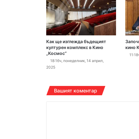
16:15ч, четвъртък, 6 ав
Как ще изглежда бъдещият
Започ
16:10ч, четвъртък, 6 ав
културен комплекс в Кино
кино 
„Космос“
11:18
18:16ч, понеделник, 14 април,
2025
16:10ч, четвъртък, 6 ав
Вашият коментар
К
15:42ч, четвъртък, 6 ав
о
м
е