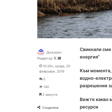
Свикнали сме
Дежурен
енергия“
Follow
Send
Редактор
on
an
10:26ч, сряда, 20
X
email
Към момента, 
февруари, 2019
водно-електр
0
разрешение з
140
2 минути
Вижте какво м
ресурси
Споделяне