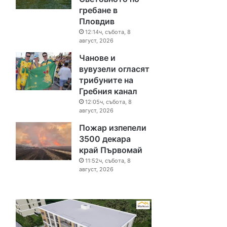
гребане в
Пловдив
12:14ч, събота, 8
август, 2026
Чанове и
вувузели огласят
трибуните на
Гребния канал
12:05ч, събота, 8
август, 2026
Пожар изпепели
3500 декара
край Първомай
11:52ч, събота, 8
август, 2026