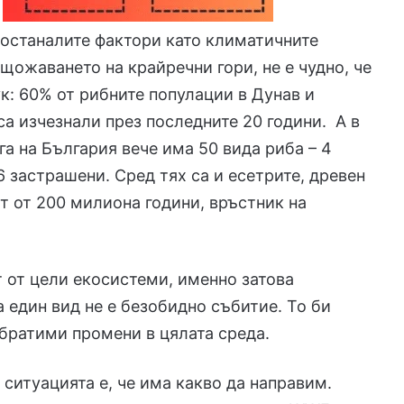
останалите фактори като климатичните
щожаването на крайречни гори, не е чудно, че
ук: 60% от рибните популации в Дунав и
са изчезнали през последните 20 години. А в
га на България вече има 50 вида риба – 4
6 застрашени. Сред тях са и есетрите, древен
ст от 200 милиона години, връстник на
т от цели екосистеми, именно затова
а един вид не е безобидно събитие. То би
братими промени в цялата среда.
 ситуацията е, че има какво да направим.