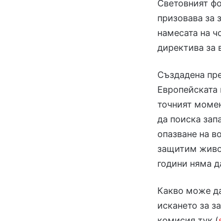
Световният фо
призовава за 
намесата на ч
директива за 
Създадена пре
Европейската 
точният момен
да поиска зап
опазване на в
защитим живот
години няма д
Какво може да
искането за з
комисия тук (