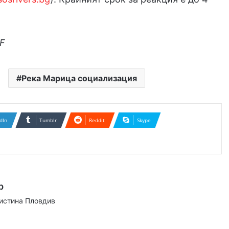
WF
Река Марица социализация
dIn
Tumblr
Reddit
Skype
р
аистина Пловдив
ram