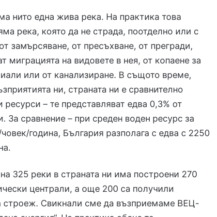
ма нито една жива река. На практика това
яма река, която да не страда, поотделно или с
 от замърсяване, от пресъхване, от прегради,
ат миграцията на видовете в нея, от копаене за
иали или от канализиране. В същото време,
ъзприятията ни, страната ни е сравнително
и ресурси – те представляват едва 0,3% от
и. За сравнение – при среден воден ресурс за
/човек/година, България разполага с едва с 2250
на.
на 325 реки в страната ни има построени 270
чески централи, а още 200 са получили
а строеж. Свикнали сме да възприемаме ВЕЦ-