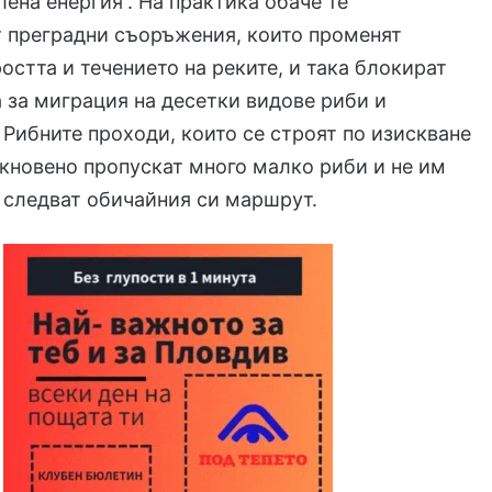
лена енергия“. На практика обаче те
т преградни съоръжения, които променят
ростта и течението на реките, и така блокират
за миграция на десетки видове риби и
 Рибните проходи, които се строят по изискване
икновено пропускат много малко риби и не им
 следват обичайния си маршрут.