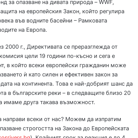
нд за опазване на дивата природа – WWF,
защита на европейския Закон, който регулира
овека във водните басейни – Рамковата
водите на Европа.
з 2000 г., Директивата се преразглежда от
комисия цели 19 години по-късно и сега е
т, в който всеки европейски гражданин може
азването ѝ като силен и ефективен закон за
одата на континента. Това е най-добрият шанс да
а в българските реки – в следващите близо 20
а имаме друга такава възможност.
 направи всеки от нас? Можем да изпратим
апазване строгостта на Закона до Европейската
sosrivers.bg
). Крайният срок за реакция е до 4