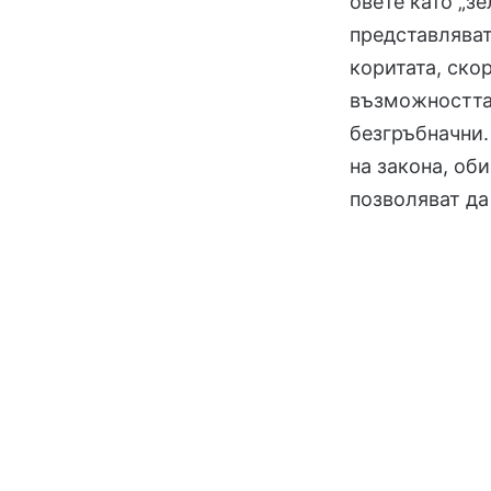
овете като „зе
представлява
коритата, ско
възможността 
безгръбначни.
на закона, об
позволяват да