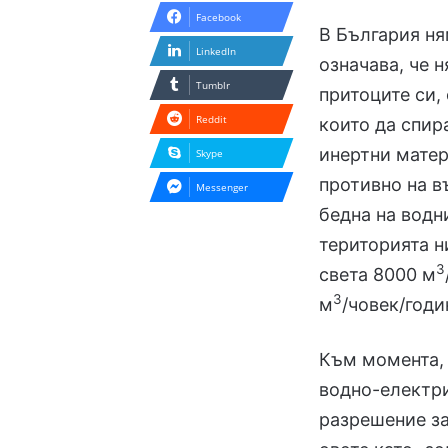
Facebook
В България ня
LinkedIn
означава, че н
Tumblr
притоците си,
Reddit
които да спир
инертни матер
Skype
противно на в
Messenger
бедна на водн
територията н
3
света 8000 м
3
м
/човек/годи
Към момента, 
водно-електри
разрешение з