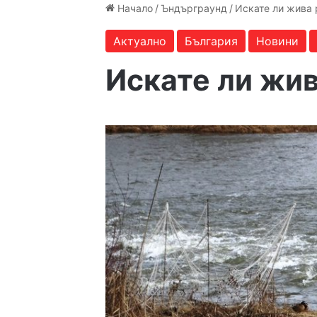
Начало
/
Ъндърграунд
/
Искате ли жива 
Актуално
България
Новини
Искате ли жив