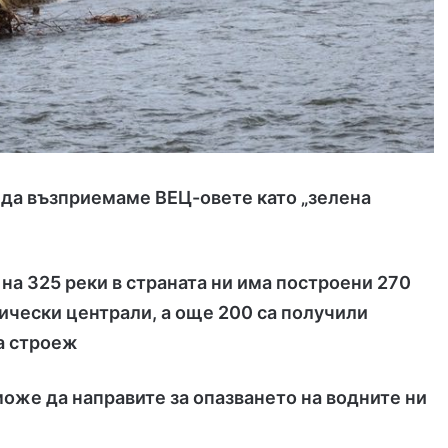
 да възприемаме ВЕЦ-овете като „зелена
на 325 реки в страната ни има построени 270
ически централи, а още 200 са получили
а строеж
оже да направите за опазването на водните ни