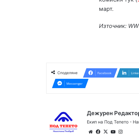
март.
Източник: W
Споделяне
Facebook
Linke
Messenger
Дежурен Редакто
Екип на Под Тепето - Н
Website
Facebook
X
YouTube
Instag