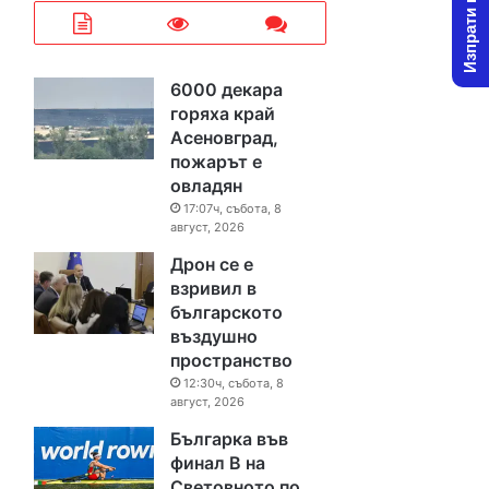
Изпрати новина
6000 декара
горяха край
Асеновград,
пожарът е
овладян
17:07ч, събота, 8
август, 2026
Дрон се е
взривил в
българското
въздушно
пространство
12:30ч, събота, 8
август, 2026
Българка във
финал B на
Световното по