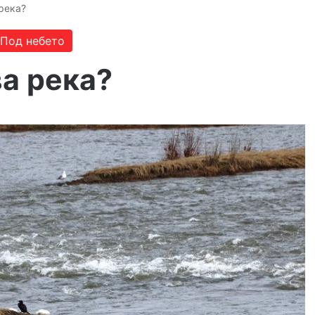
река?
Под небето
а река?