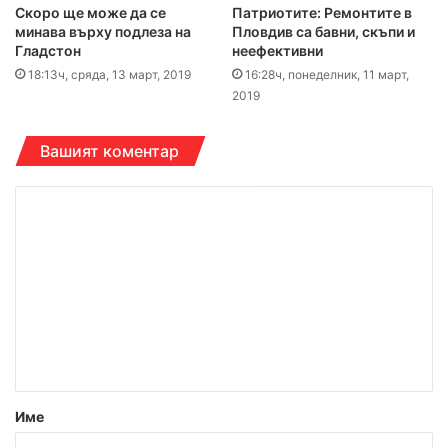
Скоро ще може да се
Патриотите: Ремонтите в
минава върху подлеза на
Пловдив са бавни, скъпи и
Гладстон
неефективни
18:13ч, сряда, 13 март, 2019
16:28ч, понеделник, 11 март,
2019
Вашият коментар
К
о
м
е
н
т
а
р
Име
: