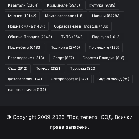
Квартали
(2304)
Криминале
(5973)
Култура
(9789)
Мнения
(12142)
Моите отговори
(115)
Новини
(54283)
Нощна смяна
(1484)
Образование в Пловдив
(736)
Община Пловдив
(2143)
ПУЛС
(2542)
Под лупа
(1613)
Под небето
(6493)
Под ножа
(2745)
По следите
(123)
Разследване
(1313)
Спорт
(827)
Спортен Пловдив
(818)
Съд
(2912)
Темида
(2821)
Туризъм
(323)
Фотогалерия
(174)
Фоторепортаж
(247)
Ъндърграунд
(89)
вашите снимки
(134)
© Copyright 2009-2026, "Под тепето" ООД. Всички
права запазени.