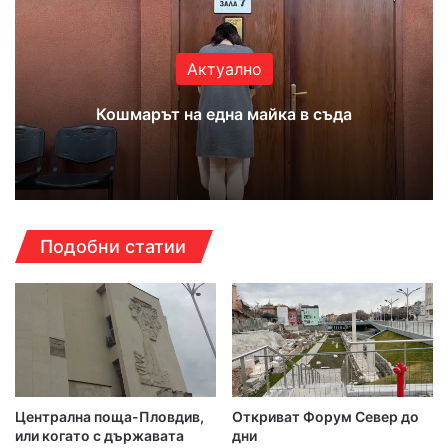
ok
e
m
Актуално
Кошмарът на една майка в съда
Подобни статии
Централна поща-Пловдив,
Откриват Форум Север до
или когато с държавата
дни