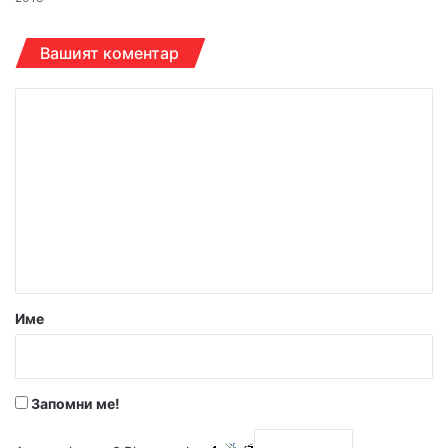
Вашият коментар
К
о
м
е
н
т
а
р
Име
:
*
Запомни ме!