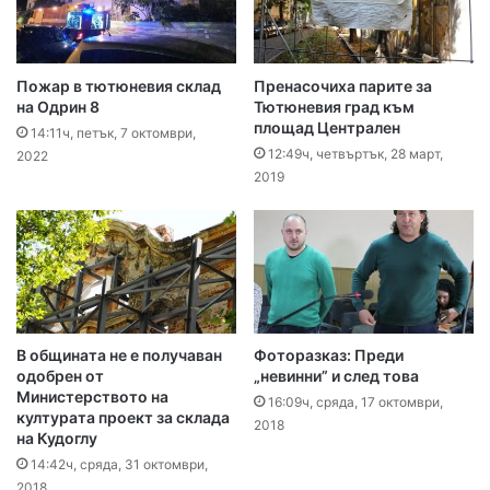
Пожар в тютюневия склад
Пренасочиха парите за
на Одрин 8
Тютюневия град към
площад Централен
14:11ч, петък, 7 октомври,
12:49ч, четвъртък, 28 март,
2022
2019
В общината не е получаван
Фоторазказ: Преди
одобрен от
„невинни” и след това
Министерството на
16:09ч, сряда, 17 октомври,
културата проект за склада
2018
на Кудоглу
14:42ч, сряда, 31 октомври,
2018