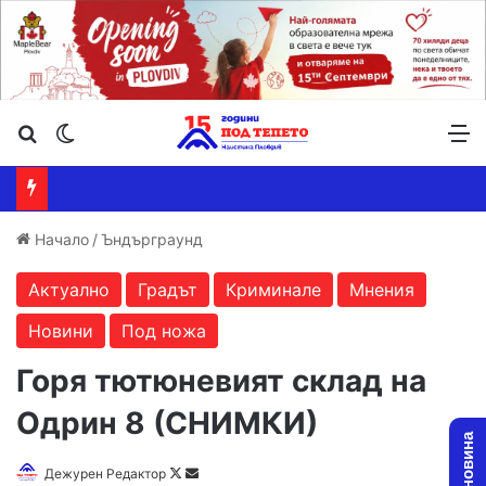
Търсене ...
Switch skin
М
Начало
/
Ъндърграунд
Актуално
Градът
Криминале
Мнения
Новини
Под ножа
Горя тютюневият склад на
Одрин 8 (СНИМКИ)
Дежурен Редактор
F
S