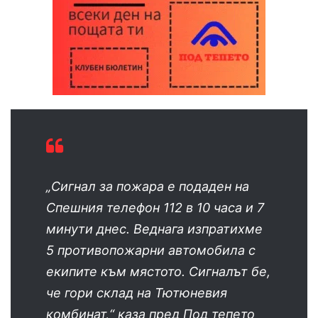
„Сигнал за пожара е подаден на
Спешния телефон 112 в 10 часа и 7
минути днес. Веднага изпратихме
5 противопожарни автомобила с
екипите към мястото. Сигналът бе,
че гори склад на Тютюневия
комбинат,“ каза пред Под тепето