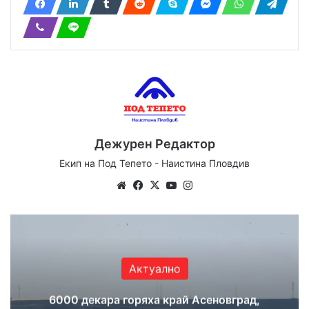
Дежурен Редактор
Екип на Под Тепето - Наистина Пловдив
We
Fa
X
Yo
Ins
bsi
ce
uT
tag
te
bo
ub
ra
ok
e
m
Актуално
6000 декара горяха край Асеновград,