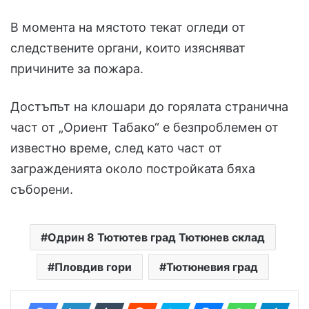
В момента на мястото текат огледи от
следствените органи, които изясняват
причините за пожара.
Достъпът на клошари до горялата странична
част от „Ориент Табако“ е безпроблемен от
известно време, след като част от
загражденията около постройката бяха
съборени.
Одрин 8 Тютютев град Тютюнев склад
Пловдив гори
Тютюневия град