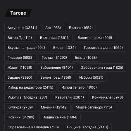
Тагове
Актуално
(33811)
Арт
(955)
Бизнес
(1654)
Ботев Пд
(111)
България
(13911)
Вашите писма
(206)
Вкусът на града
(994)
Власт
(4084)
Героите на деня
(1964)
Гласове
(5983)
Градът
(31292)
Евала
(1068)
Живот
(11039)
Забавление
(8401)
Забравеният град
(1825)
Здраве
(3890)
Зелен град
(1358)
Избори
(5021)
Избор на редактора
(2415)
Изпод тепето
(4900)
Имоти в Пловдив
(237)
Квартали
(2304)
Криминале
(5973)
Култура
(9789)
Мнения
(12142)
Моите отговори
(115)
Новини
(54289)
Нощна смяна
(1484)
Образование в Пловдив
(736)
Община Пловдив
(2143)