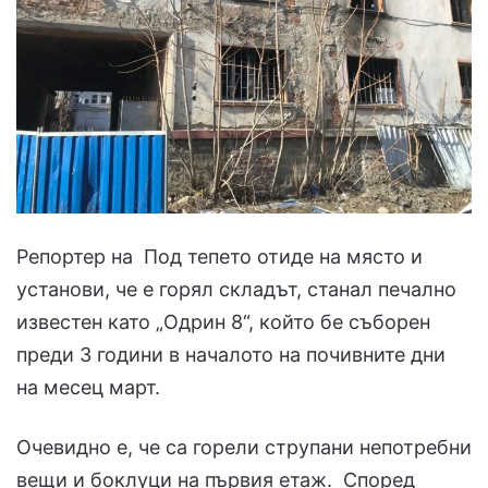
Репортер на Под тепето отиде на място и
установи, че е горял складът, станал печално
известен като „Одрин 8“, който бе съборен
преди 3 години в началото на почивните дни
на месец март.
Очевидно е, че са горели струпани непотребни
вещи и боклуци на първия етаж. Според