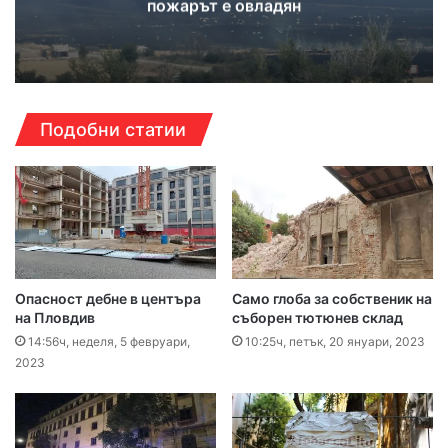
пожарът е овладян
Подобни статии
Опасност дебне в центъра
Само глоба за собственик на
на Пловдив
съборен тютюнев склад
14:56ч, неделя, 5 февруари,
10:25ч, петък, 20 януари, 2023
2023