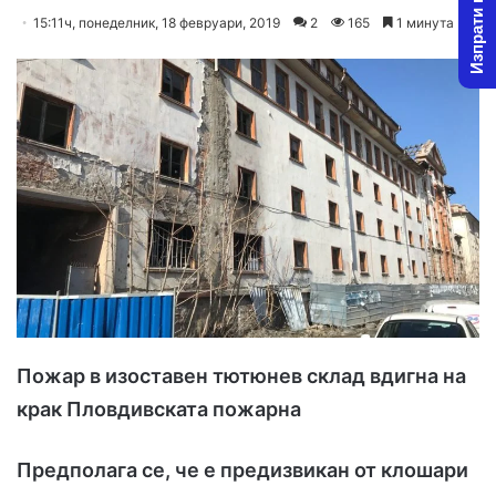
Изпрати новина
o
e
15:11ч, понеделник, 18 февруари, 2019
2
165
1 минута
l
n
l
d
o
a
w
n
o
e
n
m
X
a
i
l
Пожар в изоставен тютюнев склад вдигна на
крак Пловдивската пожарна
Предполага се, че е предизвикан от клошари