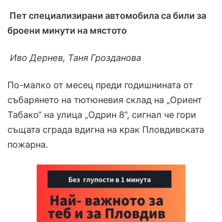
Пет специализирани автомобила са били за
броени минути на мястото
Иво Дернев, Таня Грозданова
По-малко от месец преди годишнината от
събарянето на тютюневия склад на „Ориент
Табако“ на улица „Одрин 8“, сигнал че гори
същата сграда вдигна на крак Пловдивската
пожарна.