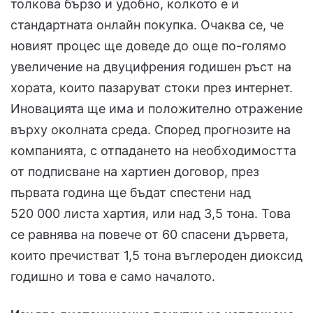
толкова бързо и удобно, колкото е и
стандартната онлайн покупка. Очаква се, че
новият процес ще доведе до още по-голямо
увеличение на двуцифрения годишен ръст на
хората, които пазаруват стоки през интернет.
Иновацията ще има и положително отражение
върху околната среда. Според прогнозите на
компанията, с отпадането на необходимостта
от подписване на хартиен договор, през
първата година ще бъдат спестени над
520 000 листа хартия, или над 3,5 тона. Това
се равнява на повече от 60 спасени дървета,
които пречистват 1,5 тона въглероден диоксид
годишно и това е само началото.