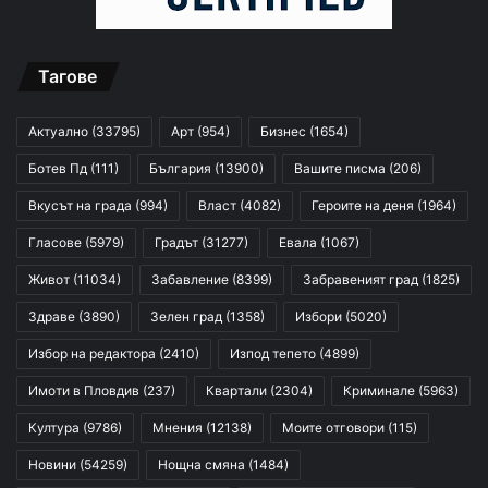
Тагове
Актуално
(33795)
Арт
(954)
Бизнес
(1654)
Ботев Пд
(111)
България
(13900)
Вашите писма
(206)
Вкусът на града
(994)
Власт
(4082)
Героите на деня
(1964)
Гласове
(5979)
Градът
(31277)
Евала
(1067)
Живот
(11034)
Забавление
(8399)
Забравеният град
(1825)
Здраве
(3890)
Зелен град
(1358)
Избори
(5020)
Избор на редактора
(2410)
Изпод тепето
(4899)
Имоти в Пловдив
(237)
Квартали
(2304)
Криминале
(5963)
Култура
(9786)
Мнения
(12138)
Моите отговори
(115)
Новини
(54259)
Нощна смяна
(1484)