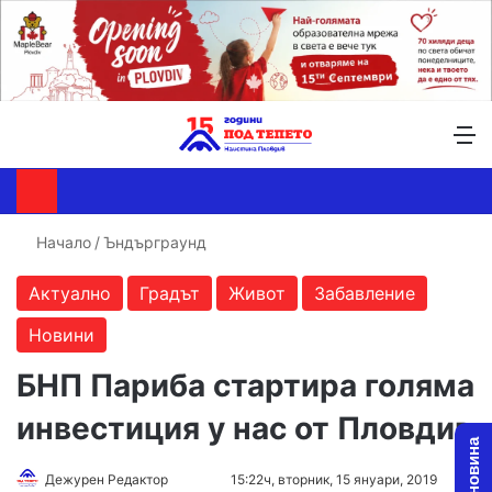
Търсене ...
Switch skin
М
Начало
/
Ъндърграунд
Актуално
Градът
Живот
Забавление
Новини
БНП Париба стартира голяма
инвестиция у нас от Пловдив
Дежурен Редактор
F
S
15:22ч, вторник, 15 януари, 2019