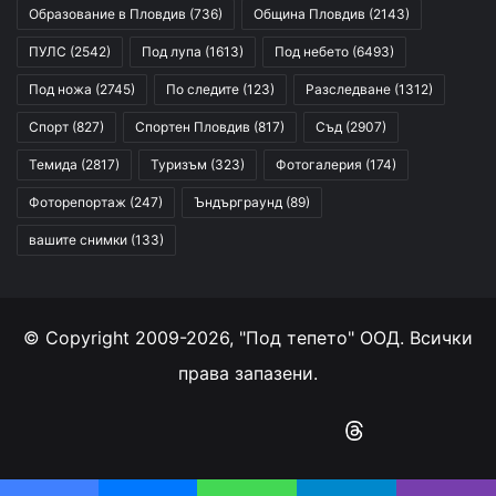
Образование в Пловдив
(736)
Община Пловдив
(2143)
ПУЛС
(2542)
Под лупа
(1613)
Под небето
(6493)
Под ножа
(2745)
По следите
(123)
Разследване
(1312)
Спорт
(827)
Спортен Пловдив
(817)
Съд
(2907)
Темида
(2817)
Туризъм
(323)
Фотогалерия
(174)
Фоторепортаж
(247)
Ъндърграунд
(89)
вашите снимки
(133)
© Copyright 2009-2026, "Под тепето" ООД. Всички
права запазени.
Facebook
YouTube
Instagram
RSS
Threads