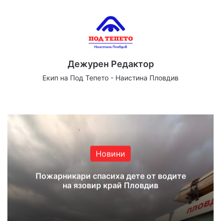
Дежурен Редактор
Екип на Под Тепето - Наистина Пловдив
We
Fa
X
Yo
Ins
bsi
ce
uT
tag
te
bo
ub
ra
ok
e
m
Новини
Пожарникари спасиха дете от водите
на язовир край Пловдив