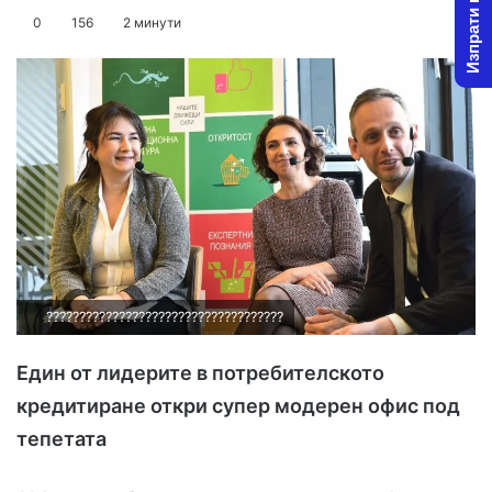
Изпрати новина
o
e
0
156
2 минути
l
n
l
d
o
a
w
n
o
e
n
m
X
a
i
l
????????????????????????????????????
Един от лидерите в потребителското
кредитиране откри супер модерен офис под
тепетата