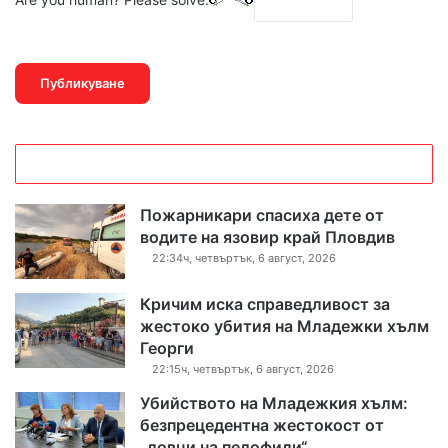
Пожарникари спасиха дете от
водите на язовир край Пловдив
22:34ч, четвъртък, 6 август, 2026
Кричим иска справедливост за
жестоко убития на Младежки хълм
Георги
22:15ч, четвъртък, 6 август, 2026
Убийството на Младежкия хълм:
безпрецедентна жестокост от
„ловци на педофили“