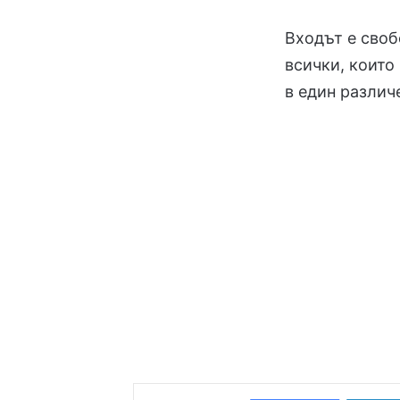
Входът е своб
всички, които 
в един различ