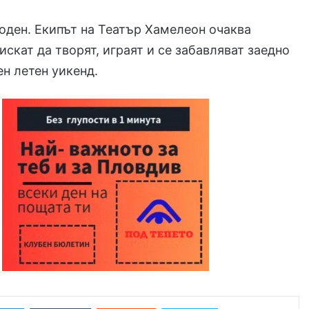
оден. Екипът на Театър Хамелеон очаква
искат да творят, играят и се забавляват заедно
ен летен уикенд.