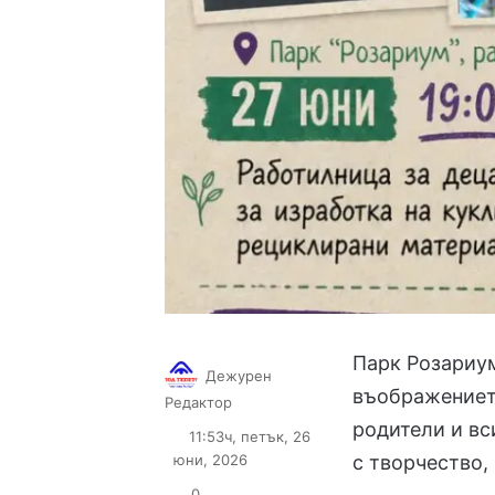
Парк Розариум
Дежурен
въображението
Follow
Send
Редактор
on
an
родители и вс
11:53ч, петък, 26
X
email
юни, 2026
с творчество,
0