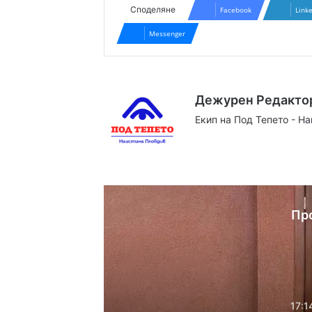
Споделяне
Facebook
Link
Messenger
Дежурен Редакто
Екип на Под Тепето - Н
Website
Facebook
X
YouTube
Instag
Пр
17:1