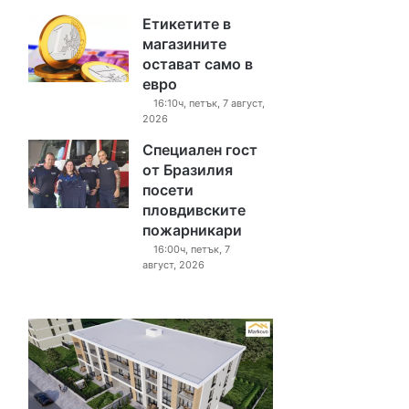
Етикетите в
магазините
остават само в
евро
16:10ч, петък, 7 август,
2026
Специален гост
от Бразилия
посети
пловдивските
пожарникари
16:00ч, петък, 7
август, 2026