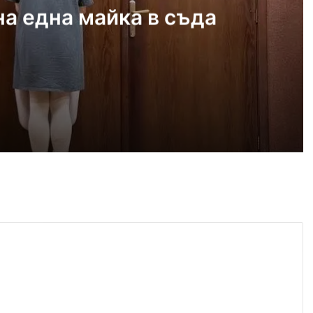
а една майка в съда
 2026
айка в съда
 2026
иззети в Пловдивско за месец
 2026
ловдив (07.08– 13.08)