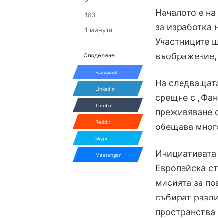
Началото е на
183
за изработка 
1 минута
Участниците щ
въображение, 
Споделяне
Facebook
На следващата
LinkedIn
срещне с „Фан
Tumblr
преживяване с
Reddit
обещава много
Skype
Инициативата 
Messenger
Европейска ст
мисията за по
събират разли
пространства 