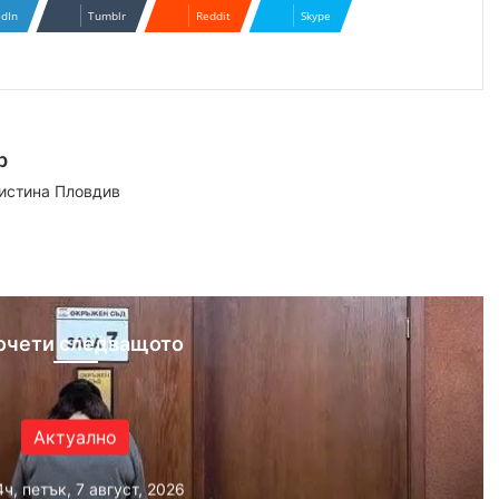
edIn
Tumblr
Reddit
Skype
р
аистина Пловдив
ram
очети следващото
Актуално
4ч, петък, 7 август, 2026