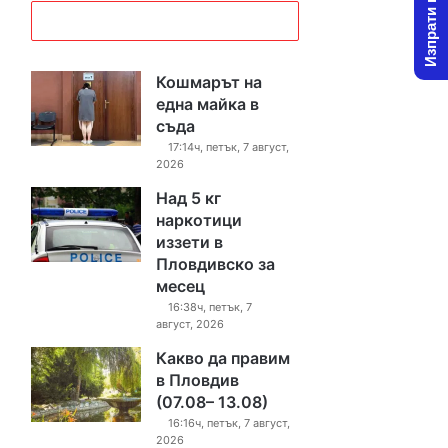
Изпрати новина
Кошмарът на
една майка в
съда
17:14ч, петък, 7 август,
2026
Над 5 кг
наркотици
иззети в
Пловдивско за
месец
16:38ч, петък, 7
август, 2026
Какво да правим
в Пловдив
(07.08– 13.08)
16:16ч, петък, 7 август,
2026