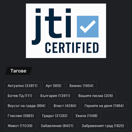
Тагове
Актуално
(33811)
Арт
(955)
Бизнес
(1654)
Ботев Пд
(111)
България
(13911)
Вашите писма
(206)
Вкусът на града
(994)
Власт
(4084)
Героите на деня
(1964)
Гласове
(5983)
Градът
(31292)
Евала
(1068)
Живот
(11039)
Забавление
(8401)
Забравеният град
(1825)