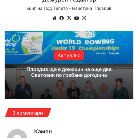
Екип на Под Тепето - Наистина Пловдив
We
Fa
X
Yo
Ins
bsi
ce
uT
tag
te
bo
ub
ra
ok
e
m
Актуално
Пловдив ще е домакин на още две
Световни по гребане догодина
3 коментари
к
Камен