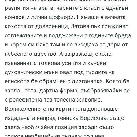
разпятия на врата, черните S класи с еднакви
номера и лични шофьори. Нямаше я вечната
кохорта от довереници, Затова пък грижливо
отглежданите и поддържани с годините брада
и корем си бяха там и се виждаха от дори от
небесното царство. А за разкош, около
изваяният с толкова усилия и кански
духовнически мъки овал под гърдите на
епископа бе обрамчен с диагоналка. Която бе
заела нестандартна форма, съобразявайки се
с релефите на таз телесна живопис.
Великолепието на картинката допълваше
издадената напред тениска Борисова, също
заела необичайна позиция заради също
толкоз необичайния пълнеж под нея.