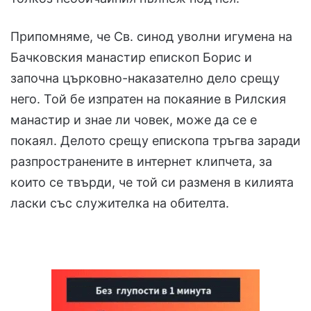
Припомняме, че Св. синод уволни игумена на
Бачковския манастир епископ Борис и
започна църковно-наказателно дело срещу
него. Той бе изпратен на покаяние в Рилския
манастир и знае ли човек, може да се е
покаял. Делото срещу епископа тръгва заради
разпространените в интернет клипчета, за
които се твърди, че той си разменя в килията
ласки със служителка на обителта.