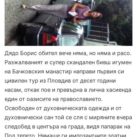
Дядо Борис обител вече няма, но няма и расо.
Разжалваният и супер скандален бивш игумен
на Бачковския манастир направи първия си
цивилен тур из Пловдив от десет години
насам, откак пое и превърна в лична хасиенда
един от оазисите на православието.
Освободен от духовническата одежда и от
духовнически сан той се сля с миряните вчера
следобед в центъра на града, видя папарак на
Под тепето. Нямаше ги импозантните златни