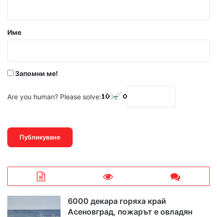
т
а
р
Име
:
*
Запомни ме!
Are you human? Please solve:
6000 декара горяха край
Асеновград, пожарът е овладян