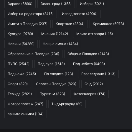
Здраве
(3890)
Зелен град
(1358)
Избори
(5021)
Избор на редактора
(2415)
Изпод тепето
(4900)
Имоти в Пловдив
(237)
Квартали
(2304)
Криминале
(5973)
Култура
(9789)
Мнения
(12142)
Моите отговори
(115)
Новини
(54289)
Нощна смяна
(1484)
Образование в Пловдив
(736)
Община Пловдив
(2143)
ПУЛС
(2542)
Под лупа
(1613)
Под небето
(6493)
Под ножа
(2745)
По следите
(123)
Разследване
(1313)
Спорт
(829)
Спортен Пловдив
(820)
Съд
(2912)
Темида
(2821)
Туризъм
(323)
Фотогалерия
(174)
Фоторепортаж
(247)
Ъндърграунд
(89)
вашите снимки
(134)