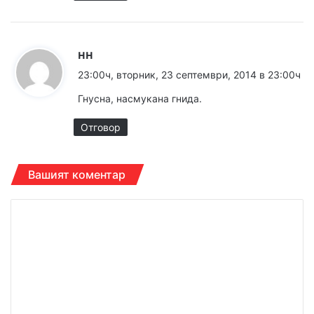
к
нн
а
23:00ч, вторник, 23 септември, 2014 в 23:00ч
з
Гнусна, насмукана гнида.
а
:
Отговор
Вашият коментар
К
о
м
е
н