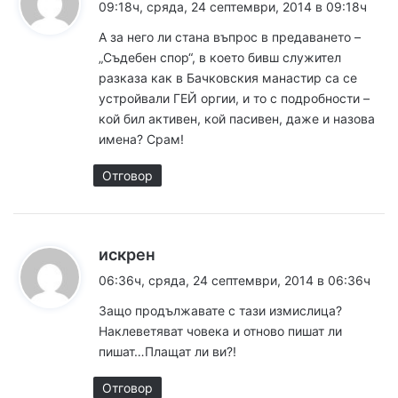
а
09:18ч, сряда, 24 септември, 2014 в 09:18ч
з
А за него ли стана въпрос в предаването –
а
„Съдебен спор“, в което бивш служител
:
разказа как в Бачковския манастир са се
устройвали ГЕЙ оргии, и то с подробности –
кой бил активен, кой пасивен, даже и назова
имена? Срам!
Отговор
к
искрен
а
06:36ч, сряда, 24 септември, 2014 в 06:36ч
з
Защо продължавате с тази измислица?
а
Наклеветяват човека и отново пишат ли
:
пишат…Плащат ли ви?!
Отговор