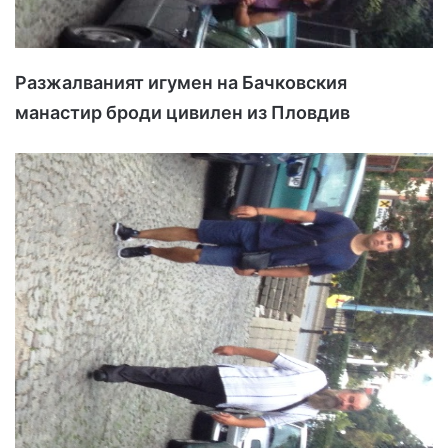
Разжалваният игумен на Бачковския
манастир броди цивилен из Пловдив