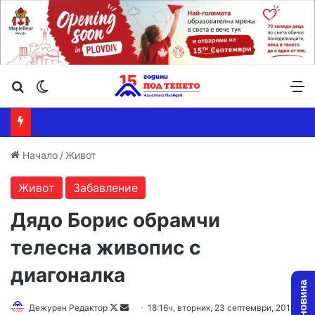
Търсене ...
Switch skin
М
Начало
/
Живот
Живот
Забавление
Дядо Борис обрамчи
телесна живопис с
диагоналка
Дежурен Редактор
F
S
18:16ч, вторник, 23 септември, 2014