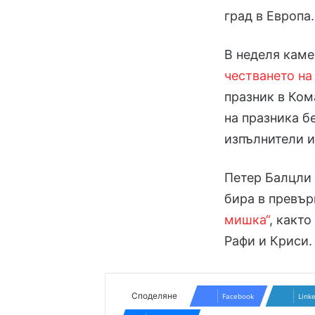
град в Европа.
В неделя каме
честването на
празник в Ком
на празника б
изпълнители и
Петер Балцли 
бира в превър
мишка“
, както
Рафи и Криси.
Споделяне
Facebook
Link