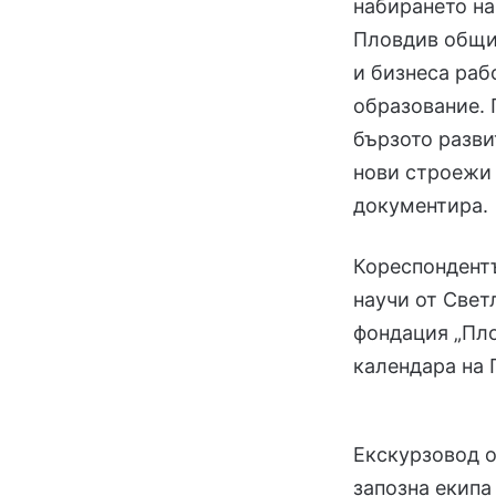
набирането на
Пловдив общи
и бизнеса раб
образование. 
бързото разви
нови строежи 
документира.
Кореспондент
научи от Свет
фондация „Пло
календара на 
Екскурзовод о
запозна екипа