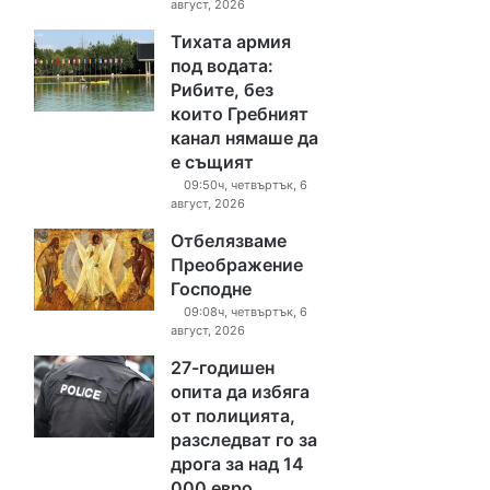
август, 2026
Тихата армия
под водата:
Рибите, без
които Гребният
канал нямаше да
е същият
09:50ч, четвъртък, 6
август, 2026
Отбелязваме
Преображение
Господне
09:08ч, четвъртък, 6
август, 2026
27-годишен
опита да избяга
от полицията,
разследват го за
дрога за над 14
000 евро