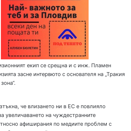
изионният екип се срещна и с инж. Пламен
изията засне интервюто с основателя на „Тракия
зона“.
зтъкна, че влизането ни в ЕС е повлияло
за увеличаването на чуждестранните
Относно афиширания по медиите проблем с