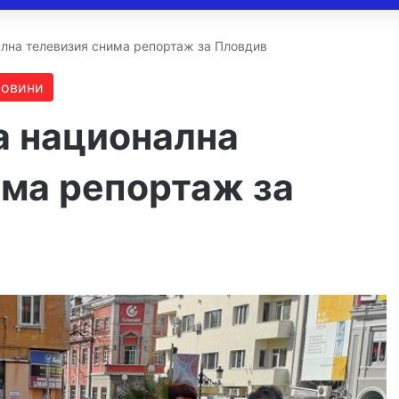
лна телевизия снима репортаж за Пловдив
овини
 национална
има репортаж за