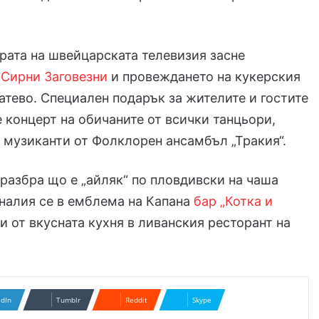
рата на швейцарската телевизия засне
 Сирни Заговезни
и провеждането на кукерския
атево. Специален подарък за жителите и гостите
е концерт на обичаните от всички танцьори,
 музиканти от Фолклорен ансамбъл „Тракия“.
разбра що е „айляк“ по пловдивски на чаша
налия се в емблема на Капана
бар „Котка и
 и от вкусната кухня в ливанския ресторант на
edIn
Tumblr
Reddit
Skype