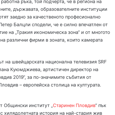
 работна ръка, той подчерта, че в региона на
ните, държавата, образователните институции
отят заедно за качественото професионално
Петер Балцли сподели, че е силно впечатлен от
тие на „Тракия икономическа зона“ и от многото
на различни фирми в зоната, които камерата
ът на швейцарската национална телевизия SRF
лана Куюмджиева, артистичен директор на
вдив 2019“, за по-значимите събития от
Пловдив – европейска столица на културата.
т Общински институт „
Старинен Пловдив
“ пък
 с хилядолетната история на най-стария жив