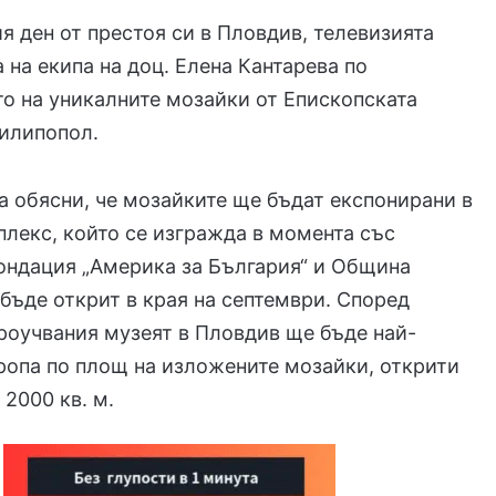
ия ден от престоя си в Пловдив, телевизията
а на екипа на доц. Елена Кантарева по
о на уникалните мозайки от Епископската
Филипопол.
а обясни, че мозайките ще бъдат експонирани в
лекс, който се изгражда в момента със
ондация „Америка за България“ и Община
бъде открит в края на септември. Според
роучвания музеят в Пловдив ще бъде най-
ропа по площ на изложените мозайки, открити
 2000 кв. м.