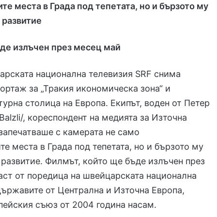
е места в Града под тепетата, но и бързото му
 развитие
де излъчен през месец май
арската национална телевизия SRF снима
ортаж за „Тракия икономическа зона“ и
турна столица на Европа. Екипът, воден от Петер
Balzli/, кореспондент на медията за Източна
 запечатваше с камерата не само
е места в Града под тепетата, но и бързото му
развитие. Филмът, който ще бъде излъчен през
аст от поредица на швейцарската национална
държавите от Централна и Източна Европа,
пейския съюз от 2004 година насам.