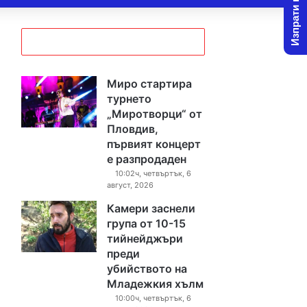
Изпрати новина
Миро стартира
турнето
„Миротворци“ от
Пловдив,
първият концерт
е разпродаден
10:02ч, четвъртък, 6
август, 2026
Камери заснели
група от 10-15
тийнейджъри
преди
убийството на
Младежкия хълм
10:00ч, четвъртък, 6