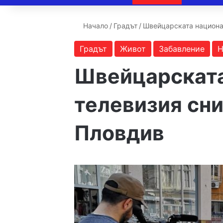
Начало
/
Градът
/
Швейцарската национа
Градът
Живот
Забавление
Н
Швейцарската
телевизия сн
Пловдив