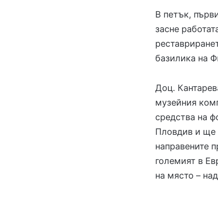
В петък, първ
засне работат
реставриранет
базилика на 
Доц. Кантарев
музейния комп
средства на ф
Пловдив и ще 
направените п
големият в Ев
на място – над