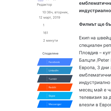
емблематичнит
Follow
Send
Редактор
on
an
индустриално
10:36ч, вторник,
X
email
12 март, 2019
Филмът ще бъ
1
161
Екип на швейц
2 минути
специален реп
Пловдив – кул
Споделяне
Балцли /Peter 
Facebook
Европа, 3 дни
LinkedIn
емблематичнит
Tumblr
индустриално 
Reddit
месец май е ч
Skype
телевизия за 
влезли в Евро
Messenger