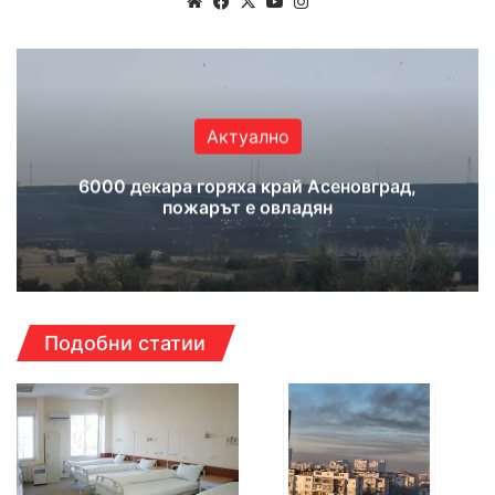
Website
Facebook
X
YouTube
Instagram
Актуално
6000 декара горяха край Асеновград,
пожарът е овладян
Подобни статии