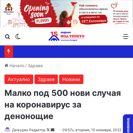
Търсене ...
Switch skin
М
Начало
/
Здраве
Актуално
Здраве
Новини
Малко под 500 нови случая
на коронавирус за
денонощие
Follow
Send
Дежурен Редактор
09:57ч, вторник, 15 ноември, 2022