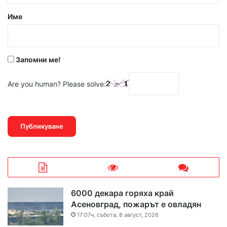
р
Име
:
*
Запомни ме!
Are you human? Please solve:
6000 декара горяха край
Асеновград, пожарът е овладян
17:07ч, събота, 8 август, 2026