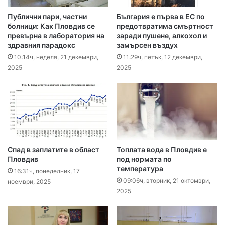
Публични пари, частни
България е първа в ЕС по
болници: Как Пловдив се
предотвратима смъртност
превърна в лаборатория на
заради пушене, алкохол и
здравния парадокс
замърсен въздух
10:14ч, неделя, 21 декември,
11:29ч, петък, 12 декември,
2025
2025
Спад в заплатите в област
Топлата вода в Пловдив е
Пловдив
под нормата по
температура
16:31ч, понеделник, 17
09:06ч, вторник, 21 октомври,
ноември, 2025
2025