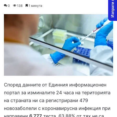
Изпрати новина
on
an
0
138
1 минута
X
email
Според данните от Единния информационен
портал за изминалите 24 часа на територията
на страната ни са регистрирани 479
новозаболели с коронавирусна инфекция при
направени
6 777
теста. 63.88% от тях не са