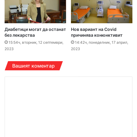
Диабетици могат да останат
Нов вариант на Covid
без лекарства
причинява конюнктивит
15:54ч, вторник, 12 септември,
14:42ч, понеделник, 17 април,
2023
2023
Вашият коментар
К
о
м
е
н
т
а