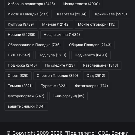
Избор на редактора
(2415)
Изпод тепето
(4900)
Имоти в Пловдив
(237)
Квартали
(2304)
Криминале
(5973)
Култура
(9789)
Мнения
(12142)
Моите отговори
(115)
Новини
(54289)
Нощна смяна
(1484)
Образование в Пловдив
(736)
Община Пловдив
(2143)
ПУЛС
(2542)
Под лупа
(1613)
Под небето
(6493)
Под ножа
(2745)
По следите
(123)
Разследване
(1313)
Спорт
(829)
Спортен Пловдив
(820)
Съд
(2912)
Темида
(2821)
Туризъм
(323)
Фотогалерия
(174)
Фоторепортаж
(247)
Ъндърграунд
(89)
вашите снимки
(134)
© Copyright 2009-2026, "Под тепето" ООД. Всички