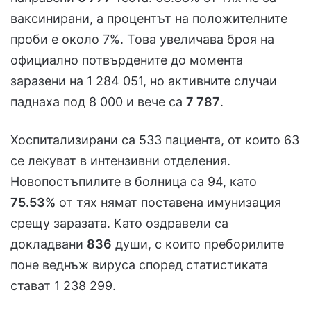
ваксинирани, а процентът на положителните
проби е около 7%. Това увеличава броя на
официално потвърдените до момента
заразени на 1 284 051, но активните случаи
паднаха под 8 000 и вече са
7 787
.
Хоспитализирани са 533 пациента, от които 63
се лекуват в интензивни отделения.
Новопостъпилите в болница са 94, като
75.53%
от тях нямат поставена имунизация
срещу заразата. Като оздравели са
докладвани
836
души, с които преборилите
поне веднъж вируса според статистиката
стават 1 238 299.