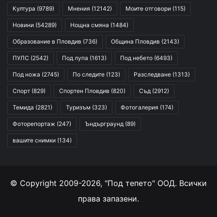
Култура
(9789)
Мнения
(12142)
Моите отговори
(115)
Новини
(54289)
Нощна смяна
(1484)
Образование в Пловдив
(736)
Община Пловдив
(2143)
ПУЛС
(2542)
Под лупа
(1613)
Под небето
(6493)
Под ножа
(2745)
По следите
(123)
Разследване
(1313)
Спорт
(829)
Спортен Пловдив
(820)
Съд
(2912)
Темида
(2821)
Туризъм
(323)
Фотогалерия
(174)
Фоторепортаж
(247)
Ъндърграунд
(89)
вашите снимки
(134)
© Copyright 2009-2026, "Под тепето" ООД. Всички
права запазени.