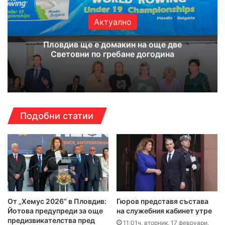
Актуално
Пловдив ще е домакин на още две
Световни по гребане догодина
Подобни статии
От „Хемус 2026“ в Пловдив:
Гюров представя състава
Йотова предупреди за още
на служебния кабинет утре
предизвикателства пред
11:01ч, вторник, 17 февруари,