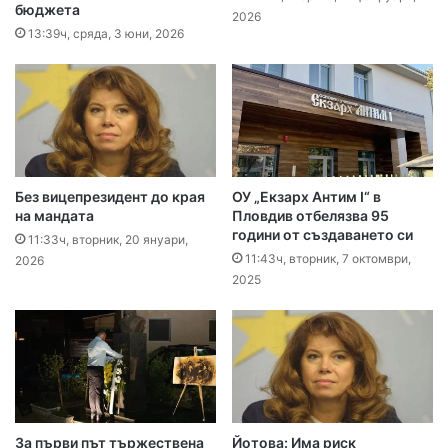
бюджета
2026
13:39ч, сряда, 3 юни, 2026
Без вицепрезидент до края
ОУ „Екзарх Антим I“ в
на мандата
Пловдив отбелязва 95
години от създаването си
11:33ч, вторник, 20 януари,
11:43ч, вторник, 7 октомври,
2026
2025
За първи път тържествена
Йотова: Има риск