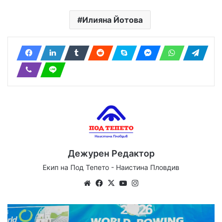
Илияна Йотова
Дежурен Редактор
Екип на Под Тепето - Наистина Пловдив
Website
Facebook
X
YouTube
Instagram