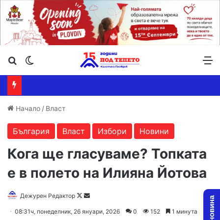
Търсене ...
Switch skin
М
Начало
/
Власт
България
Власт
Избори
Новини
Кога ще гласуваме? Топката
е в полето на Илияна Йотова
Follow
Send
Дежурен Редактор
on
an
08:31ч, понеделник, 26 януари, 2026
0
152
1 минута
X
email