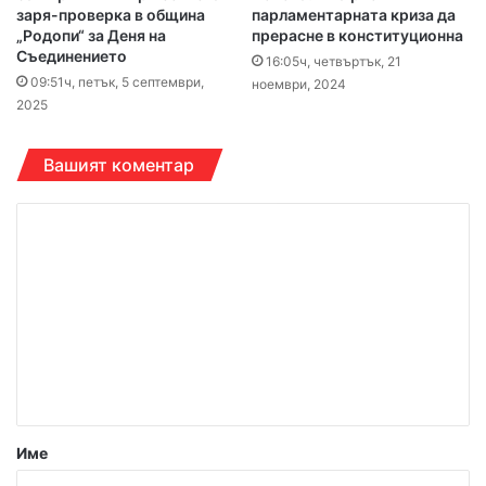
заря-проверка в община
парламентарната криза да
„Родопи“ за Деня на
прерасне в конституционна
Съединението
16:05ч, четвъртък, 21
09:51ч, петък, 5 септември,
ноември, 2024
2025
Вашият коментар
К
о
м
е
н
т
а
р
Име
: