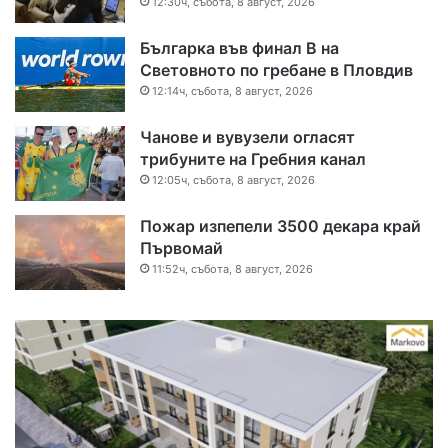
12:30ч, събота, 8 август, 2026
Българка във финал B на
Световното по гребане в Пловдив
12:14ч, събота, 8 август, 2026
Чанове и вувузели огласят
трибуните на Гребния канал
12:05ч, събота, 8 август, 2026
Пожар изпепели 3500 декара край
Първомай
11:52ч, събота, 8 август, 2026