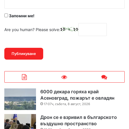
*
Запомни ме!
Are you human? Please solve:
6000 декара горяха край
Асеновград, пожарът е овладян
17:07ч, събота, 8 август, 2026
Дрон се е взривил в българското
въздушно пространство