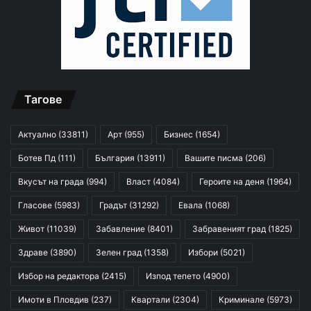
Тагове
Актуално
(33811)
Арт
(955)
Бизнес
(1654)
Ботев Пд
(111)
България
(13911)
Вашите писма
(206)
Вкусът на града
(994)
Власт
(4084)
Героите на деня
(1964)
Гласове
(5983)
Градът
(31292)
Евала
(1068)
Живот
(11039)
Забавление
(8401)
Забравеният град
(1825)
Здраве
(3890)
Зелен град
(1358)
Избори
(5021)
Избор на редактора
(2415)
Изпод тепето
(4900)
Имоти в Пловдив
(237)
Квартали
(2304)
Криминале
(5973)