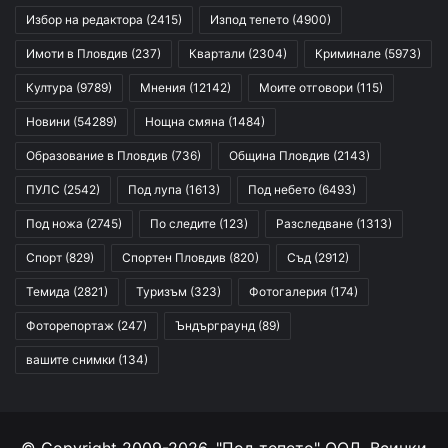
Избор на редактора
(2415)
Изпод тепето
(4900)
Имоти в Пловдив
(237)
Квартали
(2304)
Криминале
(5973)
Култура
(9789)
Мнения
(12142)
Моите отговори
(115)
Новини
(54289)
Нощна смяна
(1484)
Образование в Пловдив
(736)
Община Пловдив
(2143)
ПУЛС
(2542)
Под лупа
(1613)
Под небето
(6493)
Под ножа
(2745)
По следите
(123)
Разследване
(1313)
Спорт
(829)
Спортен Пловдив
(820)
Съд
(2912)
Темида
(2821)
Туризъм
(323)
Фотогалерия
(174)
Фоторепортаж
(247)
Ъндърграунд
(89)
вашите снимки
(134)
© Copyright 2009-2026, "Под тепето" ООД. Всички