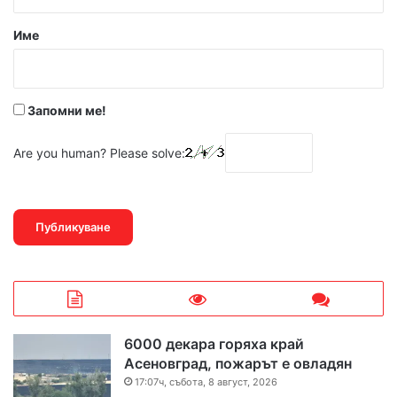
а
р
Име
:
*
Запомни ме!
Are you human? Please solve:
6000 декара горяха край
Асеновград, пожарът е овладян
17:07ч, събота, 8 август, 2026