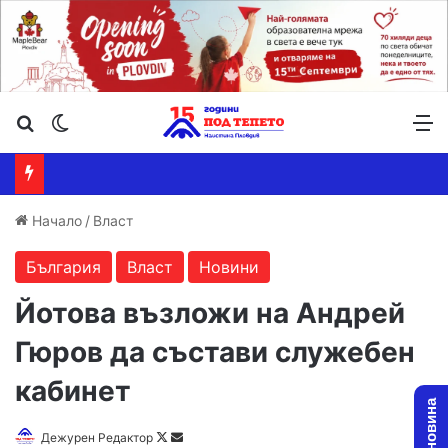
Търсене ...
Switch skin
М
Начало
/
Власт
България
Власт
Новини
Йотова възложи на Андрей
Гюров да състави служебен
кабинет
Follow
Send
Дежурен Редактор