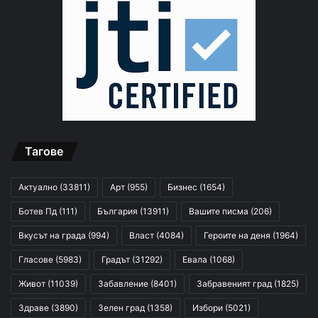
Тагове
Актуално
(33811)
Арт
(955)
Бизнес
(1654)
Ботев Пд
(111)
България
(13911)
Вашите писма
(206)
Вкусът на града
(994)
Власт
(4084)
Героите на деня
(1964)
Гласове
(5983)
Градът
(31292)
Евала
(1068)
Живот
(11039)
Забавление
(8401)
Забравеният град
(1825)
Здраве
(3890)
Зелен град
(1358)
Избори
(5021)