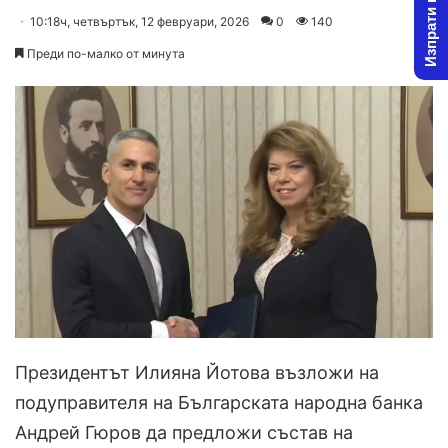
Изпрати новина
on
an
10:18ч, четвъртък, 12 февруари, 2026
0
140
X
email
Преди по-малко от минута
Президентът Илияна Йотова възложи на
подуправителя на Българската народна банка
Андрей Гюров да предложи състав на