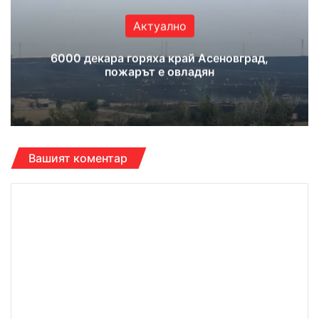
Актуално
6000 декара горяха край Асеновград,
пожарът е овладян
Вашият коментар
К
о
м
е
н
т