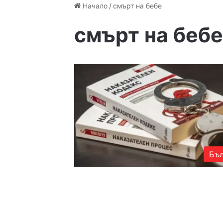
Начало
/
смърт на бебе
смърт на беб
Бъл