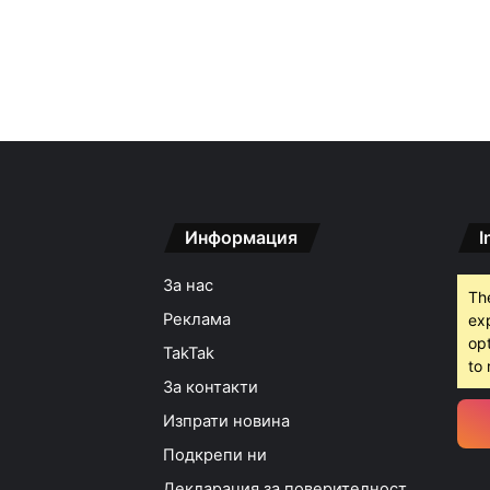
Информация
I
За нас
Th
Реклама
ex
opt
TakTak
to 
За контакти
Изпрати новина
Подкрепи ни
Декларация за поверителност