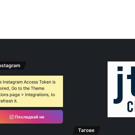
nstagram
e Instagram Access Token is
pired, Go to the Theme
ions page > Integrations, to
refresh it.
Последвай ни
Тагове