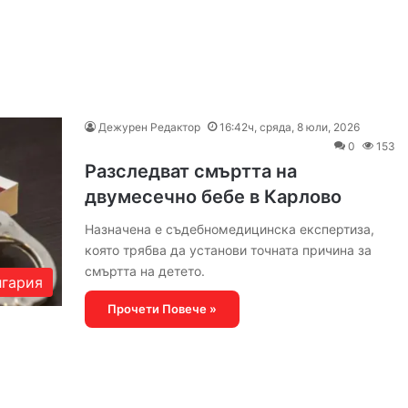
е
Дежурен Редактор
16:42ч, сряда, 8 юли, 2026
0
153
Разследват смъртта на
двумесечно бебе в Карлово
Назначена е съдебномедицинска експертиза,
която трябва да установи точната причина за
смъртта на детето.
гария
Прочети Повече »