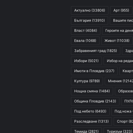
Актуално
(33806)
Арт
(955)
България
(13910)
Вашите пи
Власт
(4084)
Героите на ден
Евала
(1068)
Живот
(11038)
Забравеният град
(1825)
Здр
Избори
(5021)
Избор на реда
Имоти в Пловдив
(237)
Кварт
Култура
(9789)
Мнения
(1214
Нощна смяна
(1484)
Образов
Община Пловдив
(2143)
ПУЛ
Под небето
(6493)
Под ножа
Разследване
(1313)
Спорт
(8
Темида
(2821)
Туризъм
(323)