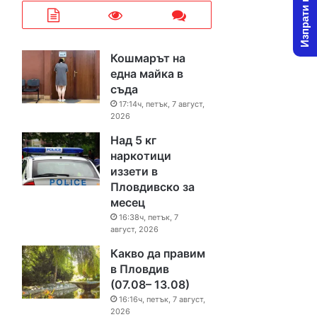
Изпрати новина
Кошмарът на
една майка в
съда
17:14ч, петък, 7 август,
2026
Над 5 кг
наркотици
иззети в
Пловдивско за
месец
16:38ч, петък, 7
август, 2026
Какво да правим
в Пловдив
(07.08– 13.08)
16:16ч, петък, 7 август,
2026