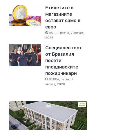
Етикетите в
магазините
остават само в
евро
16:10ч, петък, 7 август,
2026
Специален гост
от Бразилия
посети
пловдивските
пожарникари
16:00ч, петък, 7
август, 2026