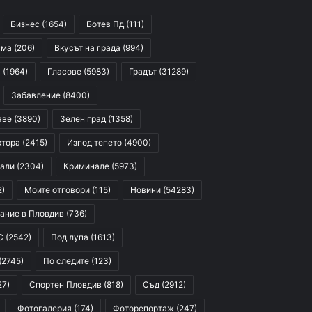
Бизнес
(1654)
Ботев Пд
(111)
сма
(206)
Вкусът на града
(994)
я
(1964)
Гласове
(5983)
Градът
(31289)
Забавление
(8400)
аве
(3890)
Зелен град
(1358)
ктора
(2415)
Изпод тепето
(4900)
али
(2304)
Криминале
(5973)
2)
Моите отговори
(115)
Новини
(54283)
ание в Пловдив
(736)
С
(2542)
Под лупа
(1613)
(2745)
По следите
(123)
27)
Спортен Пловдив
(818)
Съд
(2912)
Фотогалерия
(174)
Фоторепортаж
(247)