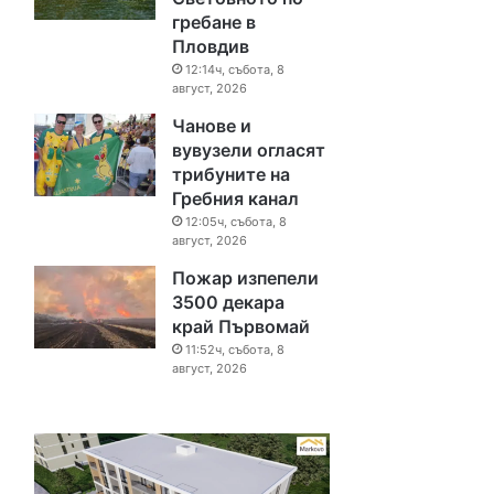
гребане в
Пловдив
12:14ч, събота, 8
август, 2026
Чанове и
вувузели огласят
трибуните на
Гребния канал
12:05ч, събота, 8
август, 2026
Пожар изпепели
3500 декара
край Първомай
11:52ч, събота, 8
август, 2026