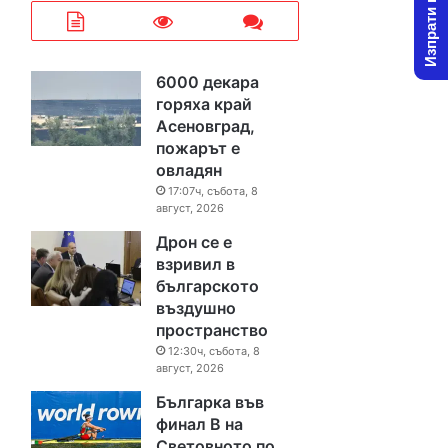
Изпрати новина
6000 декара
горяха край
Асеновград,
пожарът е
овладян
17:07ч, събота, 8
август, 2026
Дрон се е
взривил в
българското
въздушно
пространство
12:30ч, събота, 8
август, 2026
Българка във
финал B на
Световното по