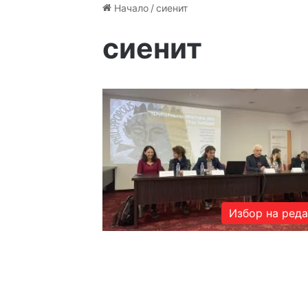
Начало
/
сиенит
сиенит
Избор на ред