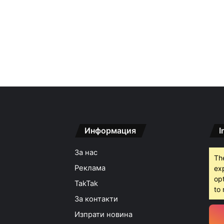
Информация
I
За нас
Th
Реклама
ex
opt
TakTak
to 
За контакти
Изпрати новина