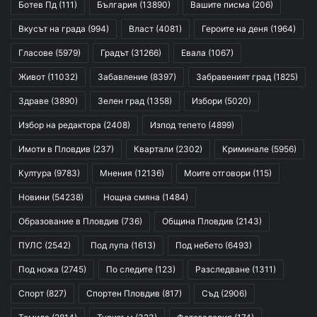
Ботев Пд
(111)
България
(13890)
Вашите писма
(206)
Вкусът на града
(994)
Власт
(4081)
Героите на деня
(1964)
Гласове
(5979)
Градът
(31266)
Евала
(1067)
Живот
(11032)
Забавление
(8397)
Забравеният град
(1825)
Здраве
(3890)
Зелен град
(1358)
Избори
(5020)
Избор на редактора
(2408)
Изпод тепето
(4899)
Имоти в Пловдив
(237)
Квартали
(2302)
Криминале
(5956)
Култура
(9783)
Мнения
(12136)
Моите отговори
(115)
Новини
(54238)
Нощна смяна
(1484)
Образование в Пловдив
(736)
Община Пловдив
(2143)
ПУЛС
(2542)
Под лупа
(1613)
Под небето
(6493)
Под ножа
(2745)
По следите
(123)
Разследване
(1311)
Спорт
(827)
Спортен Пловдив
(817)
Съд
(2906)