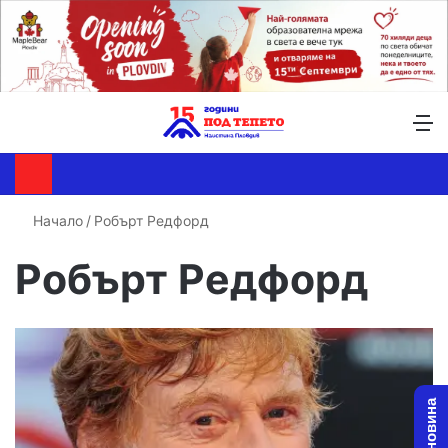
Търсене ...
Switch skin
М
Начало
/
Робърт Редфорд
Робърт Редфорд