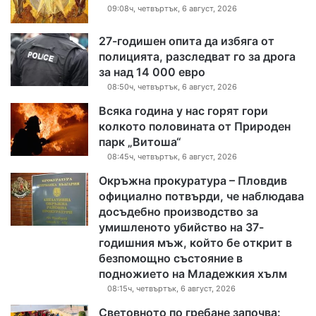
09:08ч, четвъртък, 6 август, 2026
27-годишен опита да избяга от
полицията, разследват го за дрога
за над 14 000 евро
08:50ч, четвъртък, 6 август, 2026
Всяка година у нас горят гори
колкото половината от Природен
парк „Витоша“
08:45ч, четвъртък, 6 август, 2026
Окръжна прокуратура – Пловдив
официално потвърди, че наблюдава
досъдебно производство за
умишленото убийство на 37-
годишния мъж, който бе открит в
безпомощно състояние в
подножието на Младежкия хълм
08:15ч, четвъртък, 6 август, 2026
Световното по гребане започва: