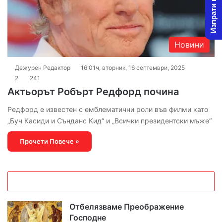
Изпрати новина
Новини
Дежурен Редактор
16:01ч, вторник, 16 септември, 2025
2
241
Актьорът Робърт Редфорд почина
Редфорд е известен с емблематични роли във филми като
„Буч Касиди и Сънданс Кид“ и „Всички президентски мъже“
Прочети Повече »
Отбелязваме Преображение
Господне