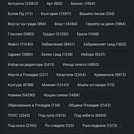
Актуално
(33812)
Арт
(955)
Бизнес
(1654)
Ботев Пд
(111)
България
(13911)
Вашите писма
(206)
Вкусът на града
(994)
Власт
(4084)
Героите на деня
(1964)
Гласове
(5983)
Градът
(31292)
Евала
(1068)
Живот
(11040)
Забавление
(8401)
Забравеният град
(1825)
Здраве
(3890)
Зелен град
(1358)
Избори
(5021)
Избор на редактора
(2415)
Изпод тепето
(4900)
Имоти в Пловдив
(237)
Квартали
(2304)
Криминале
(5973)
Култура
(9789)
Мнения
(12142)
Моите отговори
(115)
Новини
(54290)
Нощна смяна
(1484)
Образование в Пловдив
(736)
Община Пловдив
(2143)
ПУЛС
(2542)
Под лупа
(1613)
Под небето
(6493)
Под ножа
(2745)
По следите
(123)
Разследване
(1313)