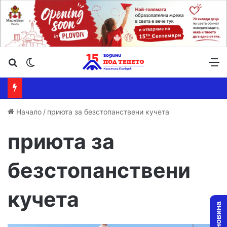
Търсене ...
Switch skin
М
Начало
/
приюта за безстопанствени кучета
приюта за
безстопанствени
кучета