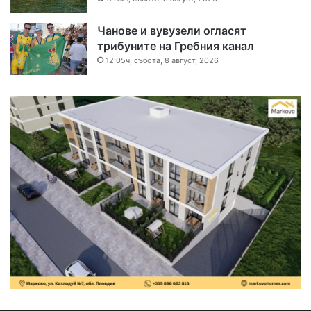
Чанове и вувузели огласят
трибуните на Гребния канал
12:05ч, събота, 8 август, 2026