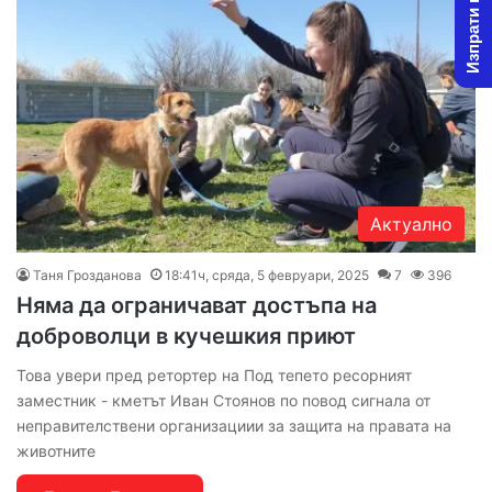
Изпрати новина
Актуално
Таня Грозданова
18:41ч, сряда, 5 февруари, 2025
7
396
Няма да ограничават достъпа на
доброволци в кучешкия приют
Това увери пред ретортер на Под тепето ресорният
заместник - кметът Иван Стоянов по повод сигнала от
неправителствени организациии за защита на правата на
животните