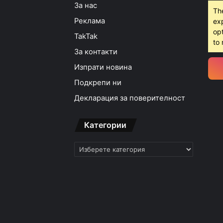
За нас
Th
Реклама
ex
opt
TakTak
to 
За контакти
Изпрати новина
Подкрепи ни
Декларация за поверителност
Категории
Категории