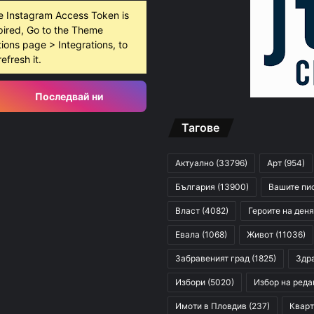
e Instagram Access Token is
pired, Go to the Theme
ions page > Integrations, to
refresh it.
Последвай ни
Тагове
Актуално
(33796)
Арт
(954)
България
(13900)
Вашите пи
Власт
(4082)
Героите на деня
Евала
(1068)
Живот
(11036)
Забравеният град
(1825)
Здр
Избори
(5020)
Избор на реда
Имоти в Пловдив
(237)
Кварт