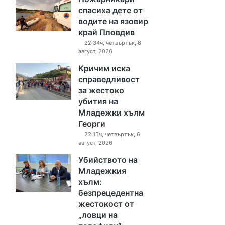
спасиха дете от
водите на язовир
край Пловдив
22:34ч, четвъртък, 6
август, 2026
Кричим иска
справедливост
за жестоко
убития на
Младежки хълм
Георги
22:15ч, четвъртък, 6
август, 2026
Убийството на
Младежкия
хълм:
безпрецедентна
жестокост от
„ловци на