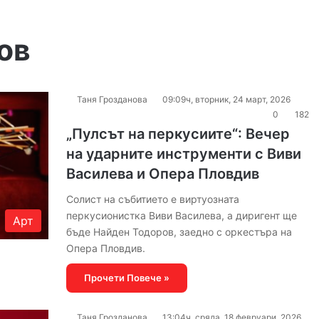
ов
Таня Грозданова
09:09ч, вторник, 24 март, 2026
0
182
„Пулсът на перкусиите“: Вечер
на ударните инструменти с Виви
Василева и Опера Пловдив
Солист на събитието е виртуозната
перкусионистка Виви Василева, а диригент ще
Арт
бъде Найден Тодоров, заедно с оркестъра на
Опера Пловдив.
Прочети Повече »
Таня Грозданова
13:04ч, сряда, 18 февруари, 2026