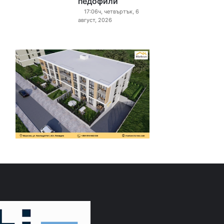
педофили“
17:06ч, четвъртък, 6
август, 2026