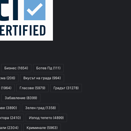
Бизнес
(1654)
Ботев Пд
(111)
сма
(206)
Вкусът на града
(994)
(1964)
Гласове
(5979)
Градът
(31278)
Забавление
(8399)
аве
(3890)
Зелен град
(1358)
ктора
(2410)
Изпод тепето
(4899)
али
(2304)
Криминале
(5963)