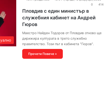
0
414
Пловдив с един министър в
служебния кабинет на Андрей
Гюров
Маестро Найден Тодоров от Пловдив отново ще
дирижира културата в трето служебно
уално
правителство. Този път в кабинета "Гюров".
Прочети Повече »