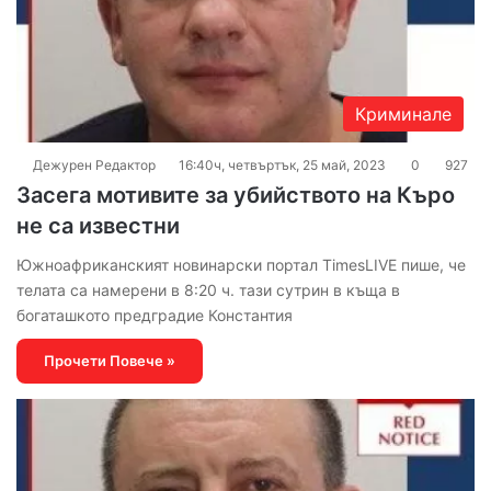
Криминале
Дежурен Редактор
16:40ч, четвъртък, 25 май, 2023
0
927
Засега мотивите за убийството на Къро
не са известни
Южноафриканският новинарски портал TimesLIVE пише, че
телата са намерени в 8:20 ч. тази сутрин в къща в
богаташкото предградие Константия
Прочети Повече »