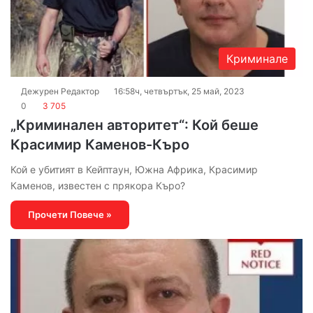
Криминале
Дежурен Редактор
16:58ч, четвъртък, 25 май, 2023
0
3 705
„Криминален авторитет“: Кой беше
Красимир Каменов-Къро
Кой е убитият в Кейптаун, Южна Африка, Красимир
Каменов, известен с прякора Къро?
Прочети Повече »