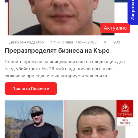
Изпрати новина
Актуално
Дежурен Редактор
11:17ч, сряда, 7 юни, 2023
0
902
Преразпределят бизнеса на Къро
Първите промени са инициирани още на следващия ден
след убийството. На 26 май с идентични договори,
сключени при един и същ нотариус и заявени от…
Прочети Повече »