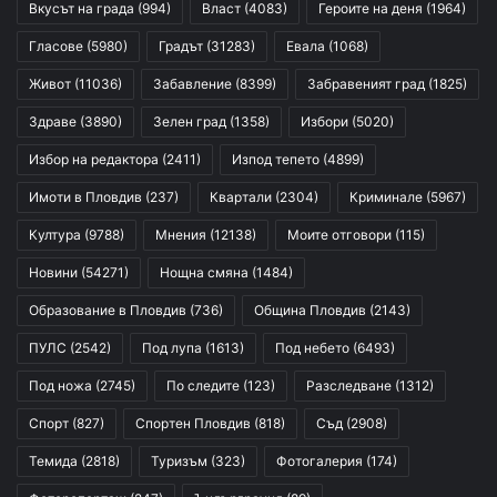
Вкусът на града
(994)
Власт
(4083)
Героите на деня
(1964)
Гласове
(5980)
Градът
(31283)
Евала
(1068)
Живот
(11036)
Забавление
(8399)
Забравеният град
(1825)
Здраве
(3890)
Зелен град
(1358)
Избори
(5020)
Избор на редактора
(2411)
Изпод тепето
(4899)
Имоти в Пловдив
(237)
Квартали
(2304)
Криминале
(5967)
Култура
(9788)
Мнения
(12138)
Моите отговори
(115)
Новини
(54271)
Нощна смяна
(1484)
Образование в Пловдив
(736)
Община Пловдив
(2143)
ПУЛС
(2542)
Под лупа
(1613)
Под небето
(6493)
Под ножа
(2745)
По следите
(123)
Разследване
(1312)
Спорт
(827)
Спортен Пловдив
(818)
Съд
(2908)
Темида
(2818)
Туризъм
(323)
Фотогалерия
(174)