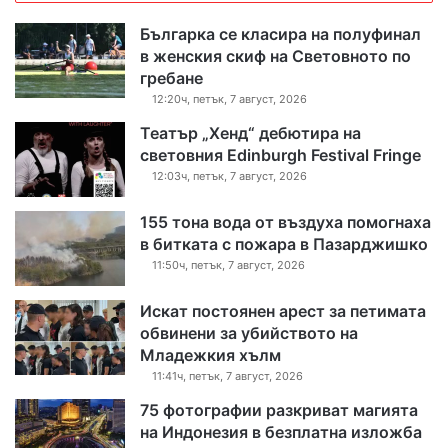
Българка се класира на полуфинал
в женския скиф на Световното по
гребане
12:20ч, петък, 7 август, 2026
Театър „Хенд“ дебютира на
световния Edinburgh Festival Fringe
12:03ч, петък, 7 август, 2026
155 тона вода от въздуха помогнаха
в битката с пожара в Пазарджишко
11:50ч, петък, 7 август, 2026
Искат постоянен арест за петимата
обвинени за убийството на
Младежкия хълм
11:41ч, петък, 7 август, 2026
75 фотографии разкриват магията
на Индонезия в безплатна изложба