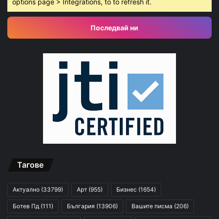
options page > Integrations, to to refresh it.
Последвай ни
Тагове
Актуално
(33799)
Арт
(955)
Бизнес
(1654)
Ботев Пд
(111)
България
(13906)
Вашите писма
(206)