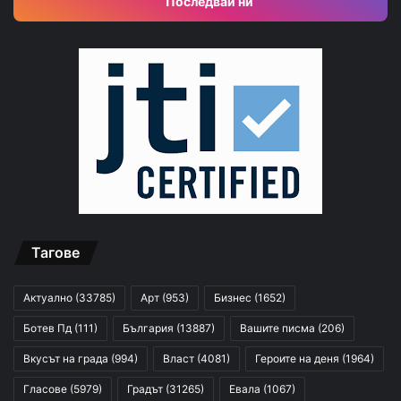
Последвай ни
Тагове
Актуално
(33785)
Арт
(953)
Бизнес
(1652)
Ботев Пд
(111)
България
(13887)
Вашите писма
(206)
Вкусът на града
(994)
Власт
(4081)
Героите на деня
(1964)
Гласове
(5979)
Градът
(31265)
Евала
(1067)