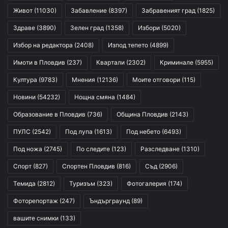
Живот
(11030)
Забавление
(8397)
Забравеният град
(1825)
Здраве
(3890)
Зелен град
(1358)
Избори
(5020)
Избор на редактора
(2408)
Изпод тепето
(4899)
Имоти в Пловдив
(237)
Квартали
(2302)
Криминале
(5955)
Култура
(9783)
Мнения
(12136)
Моите отговори
(115)
Новини
(54232)
Нощна смяна
(1484)
Образование в Пловдив
(736)
Община Пловдив
(2143)
ПУЛС
(2542)
Под лупа
(1613)
Под небето
(6493)
Под ножа
(2745)
По следите
(123)
Разследване
(1310)
Спорт
(827)
Спортен Пловдив
(816)
Съд
(2906)
Темида
(2812)
Туризъм
(323)
Фотогалерия
(174)
Фоторепортаж
(247)
Ъндърграунд
(89)
вашите снимки
(133)