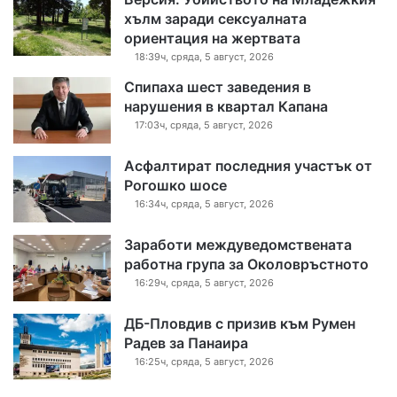
хълм заради сексуалната
ориентация на жертвата
18:39ч, сряда, 5 август, 2026
Спипаха шест заведения в
нарушения в квартал Капана
17:03ч, сряда, 5 август, 2026
Асфалтират последния участък от
Рогошко шосе
16:34ч, сряда, 5 август, 2026
Заработи междуведомствената
работна група за Околовръстното
16:29ч, сряда, 5 август, 2026
ДБ-Пловдив с призив към Румен
Радев за Панаира
16:25ч, сряда, 5 август, 2026