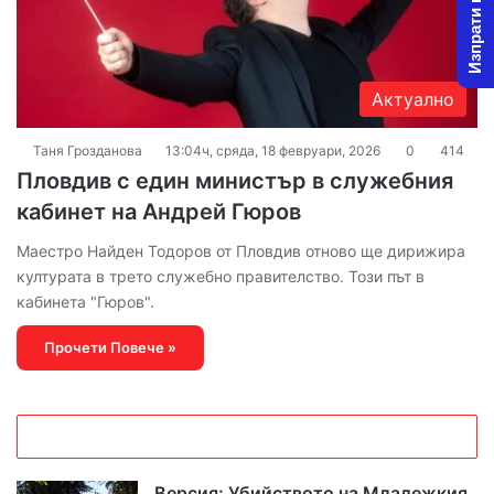
Изпрати новина
Актуално
Таня Грозданова
13:04ч, сряда, 18 февруари, 2026
0
414
Пловдив с един министър в служебния
кабинет на Андрей Гюров
Маестро Найден Тодоров от Пловдив отново ще дирижира
културата в трето служебно правителство. Този път в
кабинета "Гюров".
Прочети Повече »
Версия: Убийството на Младежкия