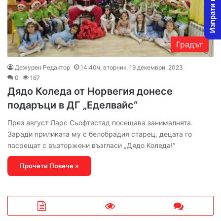
Изпрати новина
Градът
Дежурен Редактор
14:40ч, вторник, 19 декември, 2023
0
167
Дядо Коледа от Норвегия донесе
подаръци в ДГ „Еделвайс“
През август Ларс Сьофтестад посещава занималнята.
Заради приликата му с белобрадия старец, децата го
посрещат с възторжени възгласи „Дядо Коледа!“
Прочети Повече »