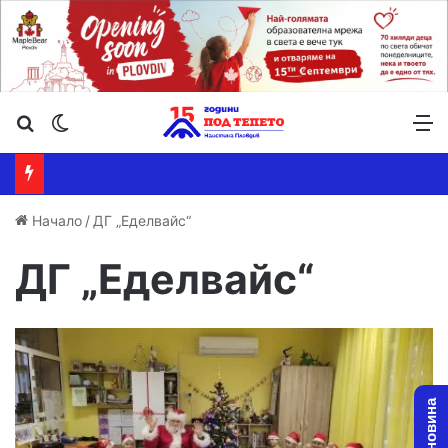
Търсене ...
Switch skin
М
Начало
/
ДГ „Еделвайс“
ДГ „Еделвайс“