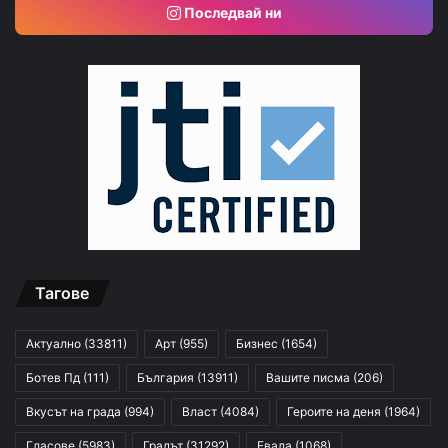
Последвай ни
Тагове
Актуално
(33811)
Арт
(955)
Бизнес
(1654)
Ботев Пд
(111)
България
(13911)
Вашите писма
(206)
Вкусът на града
(994)
Власт
(4084)
Героите на деня
(1964)
Гласове
(5983)
Градът
(31292)
Евала
(1068)