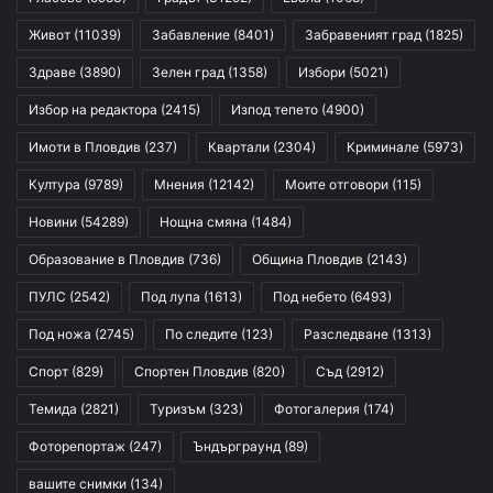
Живот
(11039)
Забавление
(8401)
Забравеният град
(1825)
Здраве
(3890)
Зелен град
(1358)
Избори
(5021)
Избор на редактора
(2415)
Изпод тепето
(4900)
Имоти в Пловдив
(237)
Квартали
(2304)
Криминале
(5973)
Култура
(9789)
Мнения
(12142)
Моите отговори
(115)
Новини
(54289)
Нощна смяна
(1484)
Образование в Пловдив
(736)
Община Пловдив
(2143)
ПУЛС
(2542)
Под лупа
(1613)
Под небето
(6493)
Под ножа
(2745)
По следите
(123)
Разследване
(1313)
Спорт
(829)
Спортен Пловдив
(820)
Съд
(2912)
Темида
(2821)
Туризъм
(323)
Фотогалерия
(174)
Фоторепортаж
(247)
Ъндърграунд
(89)
вашите снимки
(134)