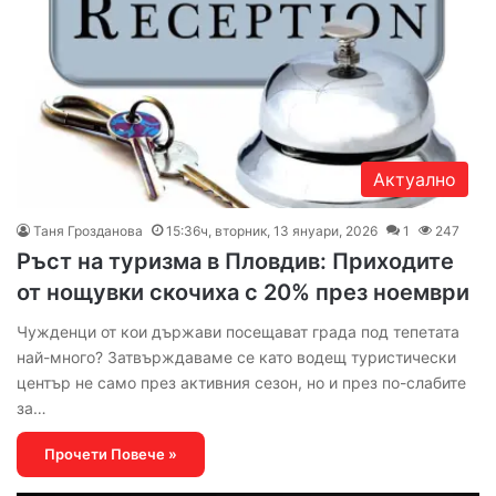
Актуално
Таня Грозданова
15:36ч, вторник, 13 януари, 2026
1
247
Ръст на туризма в Пловдив: Приходите
от нощувки скочиха с 20% през ноември
Чужденци от кои държави посещават града под тепетата
най-много? Затвърждаваме се като водещ туристически
център не само през активния сезон, но и през по-слабите
за…
Прочети Повече »