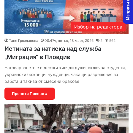
Изпрати новина
Избор на редактора
Таня Грозданова
08:47ч, петък, 13 март, 2026
2
562
Истината за натиска над служба
„Миграция“ в Пловдив
Натоварването е в дестки хиляди души, включва студенти,
украински бежанци, чужденци, чакащи разрешения за
работа и такива от смесени бракове
Прочети Повече »