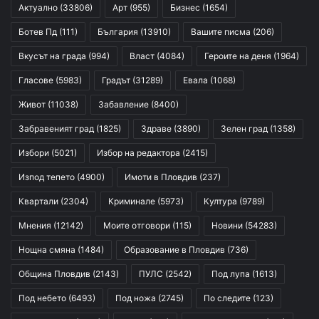
Актуално
(33806)
Арт
(955)
Бизнес
(1654)
Ботев Пд
(111)
България
(13910)
Вашите писма
(206)
Вкусът на града
(994)
Власт
(4084)
Героите на деня
(1964)
Гласове
(5983)
Градът
(31289)
Евала
(1068)
Живот
(11038)
Забавление
(8400)
Забравеният град
(1825)
Здраве
(3890)
Зелен град
(1358)
Избори
(5021)
Избор на редактора
(2415)
Изпод тепето
(4900)
Имоти в Пловдив
(237)
Квартали
(2304)
Криминале
(5973)
Култура
(9789)
Мнения
(12142)
Моите отговори
(115)
Новини
(54283)
Нощна смяна
(1484)
Образование в Пловдив
(736)
Община Пловдив
(2143)
ПУЛС
(2542)
Под лупа
(1613)
Под небето
(6493)
Под ножа
(2745)
По следите
(123)