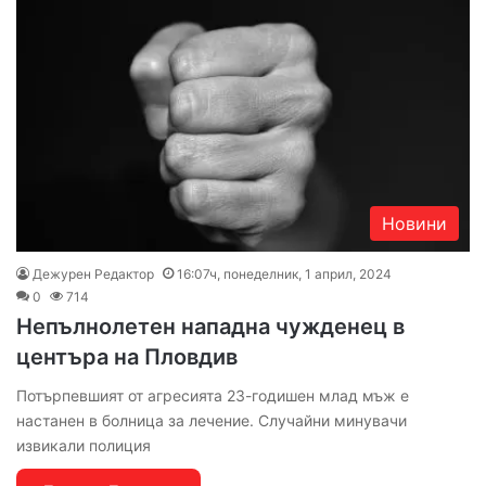
Новини
Дежурен Редактор
16:07ч, понеделник, 1 април, 2024
0
714
Непълнолетен нападна чужденец в
центъра на Пловдив
Потърпевшият от агресията 23-годишен млад мъж е
настанен в болница за лечение. Случайни минувачи
извикали полиция