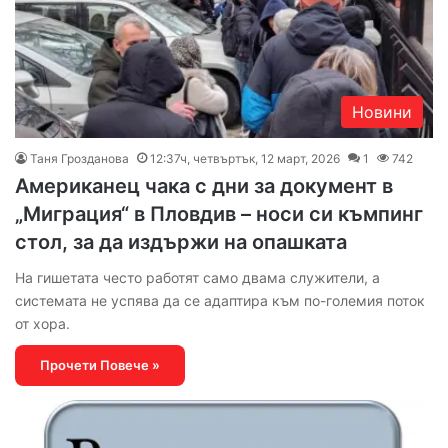
Новини
Таня Грозданова
12:37ч, четвъртък, 12 март, 2026
1
742
Американец чака с дни за документ в
„Миграция“ в Пловдив – носи си къмпинг
стол, за да издържи на опашката
На гишетата често работят само двама служители, а
системата не успява да се адаптира към по-големия поток
от хора.
Прочети Повече »