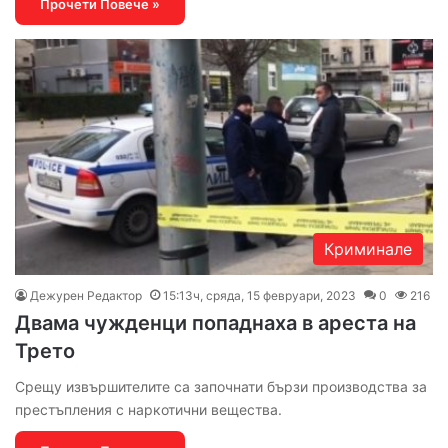
Прочети Повече »
Криминале
Дежурен Редактор
15:13ч, сряда, 15 февруари, 2023
0
216
Двама чужденци попаднаха в ареста на
Трето
Срещу извършителите са започнати бързи производства за
престъпления с наркотични вещества.