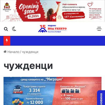
Търсене ...
Switch skin
М
Начало
/
чужденци
чужденци