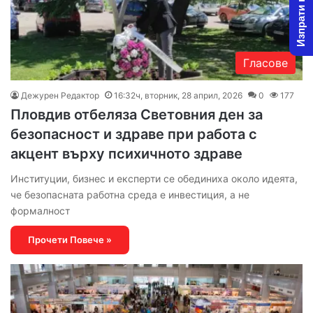
Изпрати новина
Гласове
Дежурен Редактор
16:32ч, вторник, 28 април, 2026
0
177
Пловдив отбеляза Световния ден за
безопасност и здраве при работа с
акцент върху психичното здраве
Институции, бизнес и експерти се обединиха около идеята,
че безопасната работна среда е инвестиция, а не
формалност
Прочети Повече »