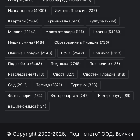
Изпод тепето
(4900)
Имоти в Пловдив
(237)
Квартали
(2304)
Криминале
(5973)
Култура
(9789)
Мнения
(12142)
Моите отговори
(115)
Новини
(54283)
Нощна смяна
(1484)
Образование в Пловдив
(736)
Община Пловдив
(2143)
ПУЛС
(2542)
Под лупа
(1613)
Под небето
(6493)
Под ножа
(2745)
По следите
(123)
Разследване
(1313)
Спорт
(827)
Спортен Пловдив
(818)
Съд
(2912)
Темида
(2821)
Туризъм
(323)
Фотогалерия
(174)
Фоторепортаж
(247)
Ъндърграунд
(89)
вашите снимки
(134)
© Copyright 2009-2026, "Под тепето" ООД. Всички