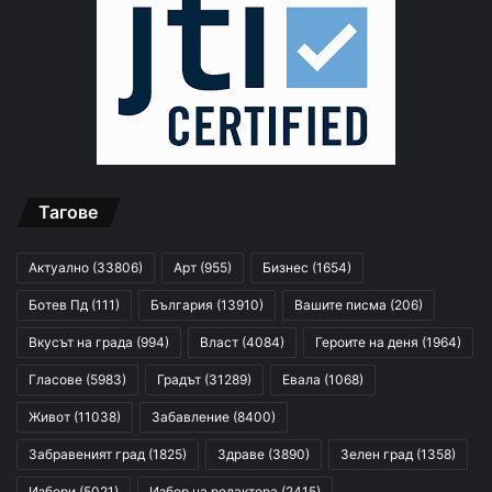
Тагове
Актуално
(33806)
Арт
(955)
Бизнес
(1654)
Ботев Пд
(111)
България
(13910)
Вашите писма
(206)
Вкусът на града
(994)
Власт
(4084)
Героите на деня
(1964)
Гласове
(5983)
Градът
(31289)
Евала
(1068)
Живот
(11038)
Забавление
(8400)
Забравеният град
(1825)
Здраве
(3890)
Зелен град
(1358)
Избори
(5021)
Избор на редактора
(2415)