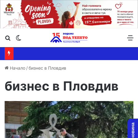
Търсене ...
Switch skin
М
Начало
/
бизнес в Пловдив
бизнес в Пловдив