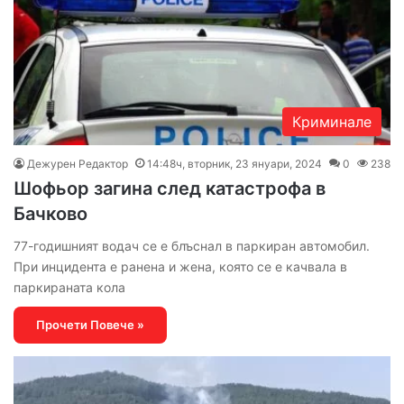
Криминале
Дежурен Редактор
14:48ч, вторник, 23 януари, 2024
0
238
Шофьор загина след катастрофа в
Бачково
77-годишният водач се е блъснал в паркиран автомобил.
При инцидента е ранена и жена, която се е качвала в
паркираната кола
Прочети Повече »