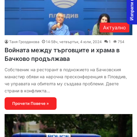
Изпрати новина
Актуално
Таня Грозданова
14:58ч, четвъртък, 4 юли, 2024
1
754
Войната между търговците и храма в
Бачково продължава
Собственик на ресторант в подножието на Бачковския
манастир обяви на нарочна пресконференция в Пловдив,
че управата на обителта му създава проблеми. Двете
страни в конфликта…
Прочети Повече »