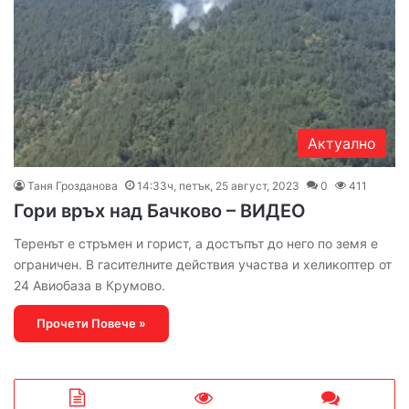
Актуално
Таня Грозданова
14:33ч, петък, 25 август, 2023
0
411
Гори връх над Бачково – ВИДЕО
Теренът е стръмен и горист, а достъпът до него по земя е
ограничен. В гасителните действия участва и хеликоптер от
24 Авиобаза в Крумово.
Прочети Повече »