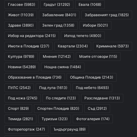
Гласове
(5983)
Градът
(31292)
Евала
(1068)
Живот
(11039)
Забавление
(8401)
Забравеният град
(1825)
Здраве
(3890)
Зелен град
(1358)
Избори
(5021)
Избор на редактора
(2415)
Изпод тепето
(4900)
Имоти в Пловдив
(237)
Квартали
(2304)
Криминале
(5973)
Култура
(9789)
Мнения
(12142)
Моите отговори
(115)
Новини
(54289)
Нощна смяна
(1484)
Образование в Пловдив
(736)
Община Пловдив
(2143)
ПУЛС
(2542)
Под лупа
(1613)
Под небето
(6493)
Под ножа
(2745)
По следите
(123)
Разследване
(1313)
Спорт
(829)
Спортен Пловдив
(820)
Съд
(2912)
Темида
(2821)
Туризъм
(323)
Фотогалерия
(174)
Фоторепортаж
(247)
Ъндърграунд
(89)