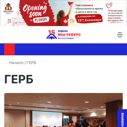
Търсене ...
Switch skin
М
Начало
/
ГЕРБ
ГЕРБ