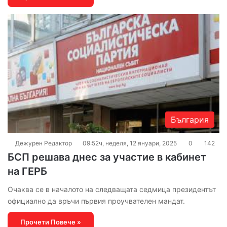
България
Дежурен Редактор
09:52ч, неделя, 12 януари, 2025
0
142
БСП решава днес за участие в кабинет
на ГЕРБ
Очаква се в началото на следващата седмица президентът
официално да връчи първия проучвателен мандат.
Прочети Повече »