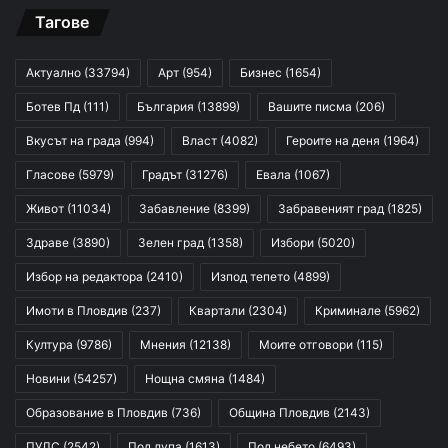
Тагове
Актуално
(33794)
Арт
(954)
Бизнес
(1654)
Ботев Пд
(111)
България
(13899)
Вашите писма
(206)
Вкусът на града
(994)
Власт
(4082)
Героите на деня
(1964)
Гласове
(5979)
Градът
(31276)
Евала
(1067)
Живот
(11034)
Забавление
(8399)
Забравеният град
(1825)
Здраве
(3890)
Зелен град
(1358)
Избори
(5020)
Избор на редактора
(2410)
Изпод тепето
(4899)
Имоти в Пловдив
(237)
Квартали
(2304)
Криминале
(5962)
Култура
(9786)
Мнения
(12138)
Моите отговори
(115)
Новини
(54257)
Нощна смяна
(1484)
Образование в Пловдив
(736)
Община Пловдив
(2143)
ПУЛС
(2542)
Под лупа
(1613)
Под небето
(6493)