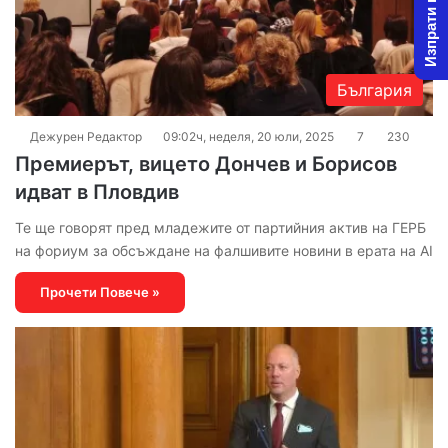
Изпрати новина
България
Дежурен Редактор
09:02ч, неделя, 20 юли, 2025
7
230
Премиерът, вицето Дончев и Борисов
идват в Пловдив
Те ще говорят пред младежите от партийния актив на ГЕРБ
на фориум за обсъждане на фалшивите новини в ерата на AI
Прочети Повече »