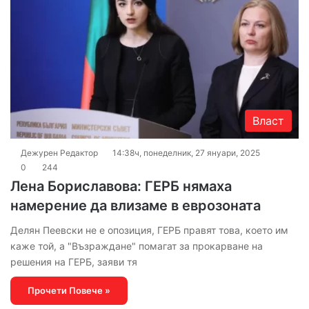
Власт
Дежурен Редактор
14:38ч, понеделник, 27 януари, 2025
0
244
Лена Бориславова: ГЕРБ нямаха
намерение да влизаме в еврозоната
Делян Пеевски не е опозиция, ГЕРБ правят това, което им
каже той, а "Възраждане" помагат за прокарване на
решения на ГЕРБ, заяви тя
Прочети Повече »