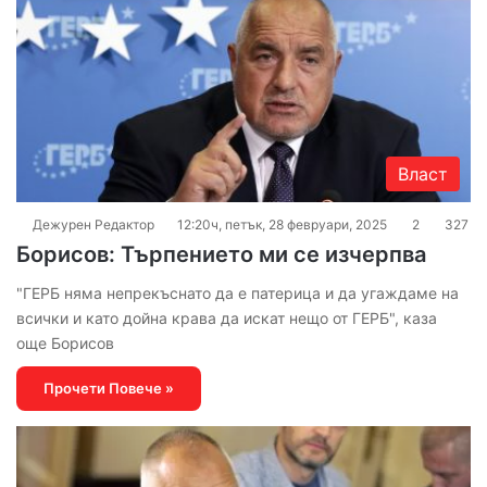
Власт
Дежурен Редактор
12:20ч, петък, 28 февруари, 2025
2
327
Борисов: Търпението ми се изчерпва
"ГЕРБ няма непрекъснато да е патерица и да угаждаме на
всички и като дойна крава да искат нещо от ГЕРБ", каза
още Борисов
Прочети Повече »