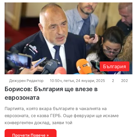
България
Дежурен Редактор
10:50ч, петък, 24 януари, 2025
2
202
Борисов: България ще влезе в
еврозоната
Партията, която вкара българите в чакалнята на
еврозоната, се казва ГЕРБ. Още февруари ще искаме
конвергентен доклад, заяви той
Прочети Повече »