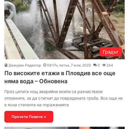
Градът
Дежурен Редактор
09:17ч, петък, 7 юли, 2023
0
244
По високите етажи в Пловдив все още
няма вода – Обновена
През цялата нощ аварийни екипи са разчиствали
отломките, за да стигнат до повредената тръба. Все още не
е ясна степента на пораженията
Прочети Повече »