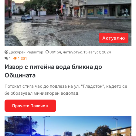
Актуално
Дежурен Редактор
09:15ч, четвъртък, 15 август, 2024
1
1 381
Извор с питейна вода бликна до
Общината
Потокът стига чак до подлеза на ул. "Гладстон", където се
бе образувал миниатюрен водопад.
Прочети Повече »