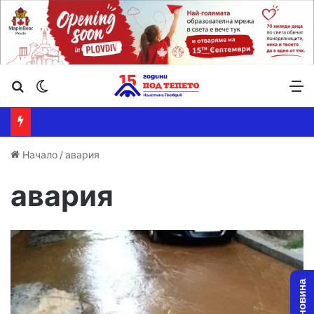
Търсене ...
Switch skin
М
Начало
/
авария
авария