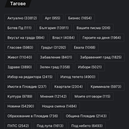
Тагове
Актуално
(33812)
Арт
(955)
Бизнес
(1654)
Ботев Пд
(111)
България
(13911)
Вашите писма
(206)
Вкусът на града
(994)
Власт
(4084)
Героите на деня
(1964)
Гласове
(5983)
Градът
(31292)
Евала
(1068)
Живот
(11040)
Забавление
(8401)
Забравеният град
(1825)
Здраве
(3890)
Зелен град
(1358)
Избори
(5021)
Избор на редактора
(2415)
Изпод тепето
(4900)
Имоти в Пловдив
(237)
Квартали
(2304)
Криминале
(5973)
Култура
(9789)
Мнения
(12142)
Моите отговори
(115)
Новини
(54290)
Нощна смяна
(1484)
Образование в Пловдив
(736)
Община Пловдив
(2143)
ПУЛС
(2542)
Под лупа
(1613)
Под небето
(6493)