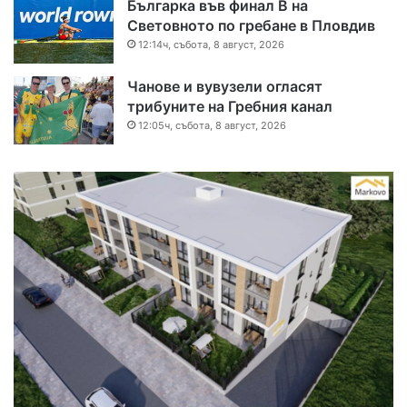
Българка във финал B на
Световното по гребане в Пловдив
12:14ч, събота, 8 август, 2026
Чанове и вувузели огласят
трибуните на Гребния канал
12:05ч, събота, 8 август, 2026