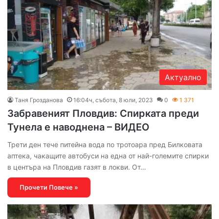
Актуално
Таня Грозданова
16:04ч, събота, 8 юли, 2023
0
1 371
Забравеният Пловдив: Спирката преди
Тунела е наводнена – ВИДЕО
Трети ден тече питейна вода по тротоара пред Билковата
аптека, чакащите автобуси на една от най-големите спирки
в центъра на Пловдив газят в локви. От…
Прочети Повече »