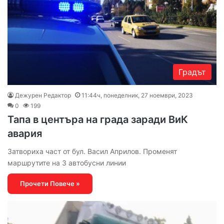
Градът
Дежурен Редактор
11:44ч, понеделник, 27 ноември, 2023
0
199
Тапа в центъра на града заради ВиК
авария
Затвориха част от бул. Васил Априлов. Променят
маршрутите на 3 автобусни линии
Прочети Повече »