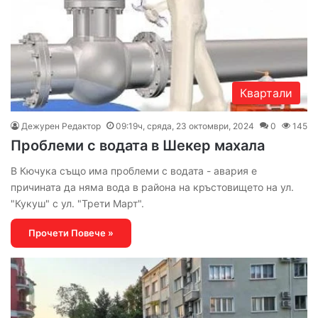
Квартали
Дежурен Редактор
09:19ч, сряда, 23 октомври, 2024
0
145
Проблеми с водата в Шекер махала
В Кючука също има проблеми с водата - авария е
причината да няма вода в района на кръстовището на ул.
"Кукуш" с ул. "Трети Март".
Прочети Повече »