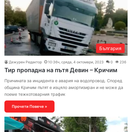
България
Дежурен Редактор
10:36ч, сряда, 4 октомври, 2023
0
236
Тир пропадна на пътя Девин – Кричим
Причината за инцидента е авария на водопровод. Според
община Кричим пътят е изцяло амортизиран и не може да
поеме тежкотоварния трафик
Прочети Повече »