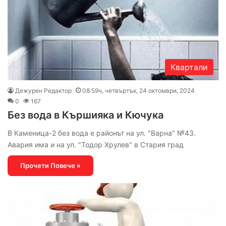
Квартали
Дежурен Редактор
08:59ч, четвъртък, 24 октомври, 2024
0
167
Без вода в Кършияка и Кючука
В Каменица-2 без вода е районът на ул. "Варна" №43.
Авария има и на ул. "Тодор Хрулев" в Стария град
Прочети Повече »