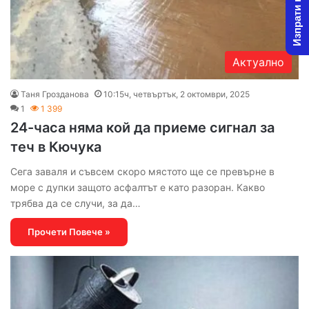
Изпрати новина
Актуално
Таня Грозданова
10:15ч, четвъртък, 2 октомври, 2025
1
1 399
24-часа няма кой да приеме сигнал за
теч в Кючука
Сега заваля и съвсем скоро мястото ще се превърне в
море с дупки защото асфалтът е като разоран. Какво
трябва да се случи, за да…
Прочети Повече »