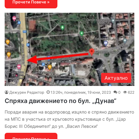
Прочети Повече »
Актуално
Дежурен Редактор
13:26ч, понеделник, 19 юни, 2023
0
622
Спряха движението по бул. „Дунав“
Поради авария на водопровод изцяло е спряно движението
на МПС в участъка от кръговото кръстовище с бул. „Цар
Борис III Обединител“ до ул. „Васил Левски“